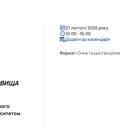
ничій та інноваційній сферах
в (здобувачів) кафедри
27 лютого 2026 року
10:00 - 16:00
Додати до календаря
Формат:
Очна та дистанційна
ОВИЩА
ного
рситетом