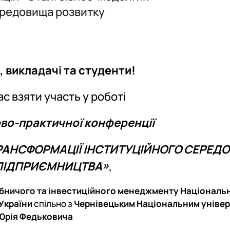
тування
.Слупськ, Польща)
Архів
Співпраця у навчальній, науковій, вироб
Архів подій
Напрями наукових досліджень аспіранті
ередовища розвитку
ення»
ія)
Партнери
Консультаційні послуги, тренінги
Події
Архів Подій
 викладачі та студенти!
с взяти участь у роботі
во-практичної конференції
ТРАНСФОРМАЦІЇ ІНСТИТУЦІЙНОГО
СЕРЕД
ПІДПРИЄМНИЦТВА»
,
бничого та інвестиційного менеджменту Національ
 України
спільно з
Чернівецьким Національним уніве
 Юрія Федьковича