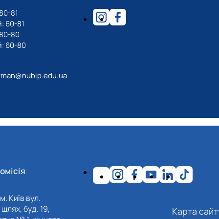
80-81
: 60-81
-80-80
: 60-80
tman@nubip.edu.ua
омісія
м. Київ вул.
шлях, буд. 19,
Карта сайт