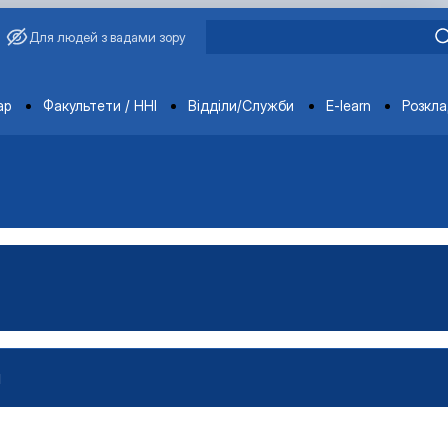
Для людей з вадами зору
ments
ар
Факультети / ННІ
Відділи/Служби
E-learn
Розкл
И
проектами»