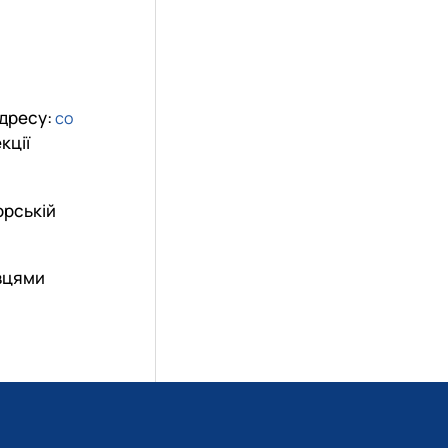
адресу:
co
кції
орській
івцями