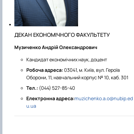
Проєкт «Розвиток лідерських навичок жінок
та мереж для забезпечення рівності у …
ДЕКАН ЕКОНОМІЧНОГО ФАКУЛЬТЕТУ
Музиченко Андрій Олександрович
Кандидат економічних наук, доцент
Робоча адреса:
03041, м. Київ, вул. Героїв
Оборони, 11, навчальний корпус № 10, каб. 301
Тел.:
(044) 527-85-40
Електронна адреса:
muzichenko.a.o@nubip.ed
u.ua