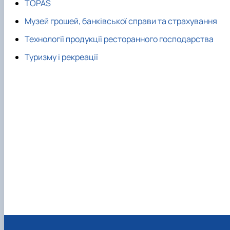
TOPAS
Проєкт «Розвиток лідерських навичок жінок
та мереж для забезпечення рівності у …
Музей грошей, банківської справи та страхування
Технології продукції ресторанного господарства
Туризму і рекреації