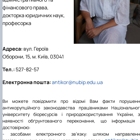
Проєкт «Розвиток лідерських навичок жінок
фінансового права,
та мереж для забезпечення рівності у …
докторка юридичних наук,
професорка
Адреса:
вул. Героїв
Оборони, 15, м. Київ, 03041
Тел.:
527-82-57
Електронна пошта:
antikor@nubip.edu.ua
Ви можете повідомити про відомі Вам факти порушенн
антикорупційного законодавства працівниками Національно
університету біоресурсів і природокористування України, 
наявності обґрунтованого переконання, що інформація 
достовірною:
- засобами електронного зв’язку: шляхом направленн