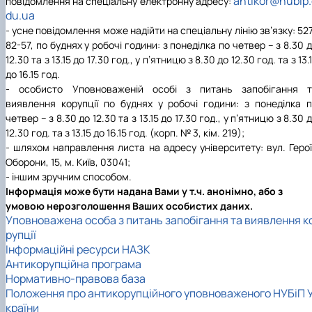
antikor@nubip.
повідомлення на спеціальну електронну адресу:
du.ua
- усне повідомлення може надійти на спеціальну лінію зв’язку: 52
82-57, по буднях у робочі години: з понеділка по четвер – з 8.30 
12.30 та з 13.15 до 17.30 год., у п’ятницю з 8.30 до 12.30 год. та з 13.
до 16.15 год.
- особисто Уповноваженій особі з питань запобігання т
виявлення корупції по буднях у робочі години: з понеділка 
четвер – з 8.30 до 12.30 та з 13.15 до 17.30 год., у п’ятницю з 8.30 
12.30 год. та з 13.15 до 16.15 год. (корп. № 3, кім. 219);
- шляхом направлення листа на адресу університету: вул. Геро
Оборони, 15, м. Київ, 03041;
-
іншим зручним способом.
Інформація може бути надана Вами у т.ч. анонімно, або з
умовою нерозголошення Ваших особистих даних.
Уповноважена особа з питань запобігання та виявлення к
рупції
Інформаційні ресурси НАЗК
Антикорупційна програма
Нормативно-правова база
Положення про антикорупційного уповноваженого НУБіП 
країни