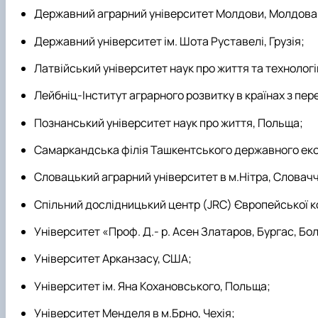
Державний аграрний університет Молдови, Молдова
Державний університет ім. Шота Руставелі, Грузія;
Латвійський університет наук про життя та технологій
Лейбніц-Інститут аграрного розвитку в країнах з пе
Познанський університет наук про життя, Польща;
Самаркандська філія Ташкентського державного еко
Словацький аграрний університет в м.Нітра, Словач
Спільний дослідницький центр (JRC) Європейської ком
Університет «Проф. Д.- р. Асен Златаров, Бургас, Бол
Університет Арканзасу, США;
Університет ім. Яна Кохановського, Польща;
Університет Менделя в м.Брно, Чехія;