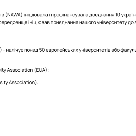
тету
ПАЗ"
тку бізнес-систем, кластерів …
в (NAWA) ініціювала і профінансувала доєднання 10 українс
ена 75-річчю економічного фак…
середовище ініціював приєднання нашого університету до 
) - налічує понад 50 європейських університетів або факуль
ty Association (EUA);
sity Association).