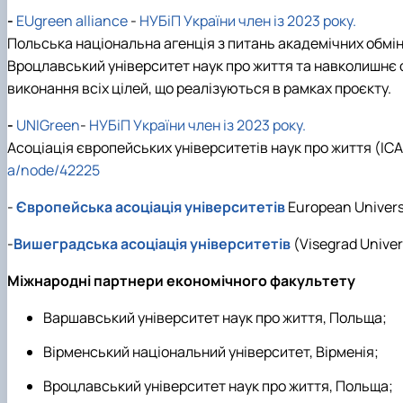
Сенат студенстської організації економічного факуль
Сторінка магістра
Міжкафедральна навчально-наукова лабораторія "ТО
Кафедра банківської справи та страхування
-
EUgreen alliance
-
НУБіП України член із 2023 року.
Навчально-наукові (виробничі) лабораторії
Вибіркові дисципліни
Міжкафедральна навчально-наукова лабораторія розви
Кафедра готельно-ресторанної справи та туризму
Польська національна агенція з питань академічних обміні
Неформальна освіта
Міжнародна науково-практична конференція, присвяч
Вроцлавський університет наук про життя та навколишнє 
Корисні посилання
виконання всіх цілей, що реалізуються в рамках проєкту.
Скринька довіри
-
UNIGreen
-
НУБіП України член із 2023 року.
Асоціація європейських університетів наук про життя (ІСА
a/node/42225
-
Європейська асоціація університетів
European Universi
-
Вишеградська асоціація університетів
(Visegrad Univer
Міжнародні партнери економічного факультету
Варшавський університет наук про життя, Польща;
Вірменський національний університет, Вірменія;
Вроцлавський університет наук про життя, Польща;