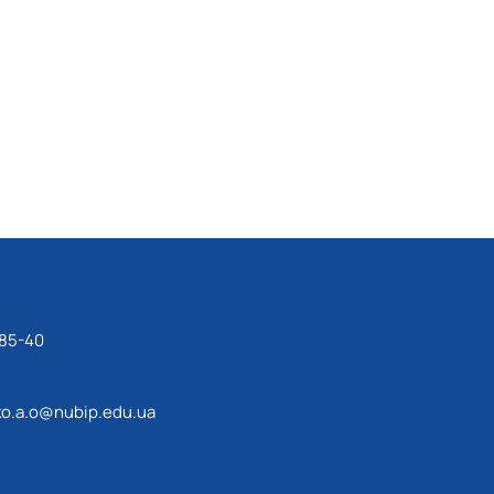
-85-40
o.a.o@nubip.edu.ua