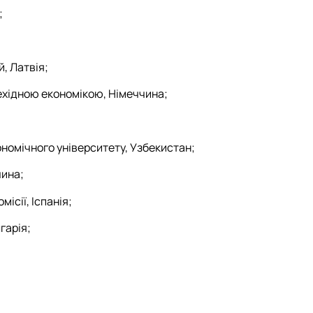
;
, Латвія;
рехідною економікою, Німеччина;
номічного університету, Узбекистан;
чина;
ісії, Іспанія;
гарія;