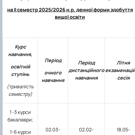
на ІІ семестр 2025/2026 н.р. денної форми здобуття
вищої освіти
Курс
навчання,
Період
Період
Літня
освітній
дистанційного
екзаменаці
очного
ступінь
навчання
сесія
навчання
(тривалість
семестру)
1 -3 курси
бакалаври;
02.03-
02.02-
18.05-
1-6 курси