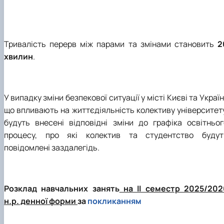
Тривалість перерв між парами та змінами становить
2
хвилин
.
У випадку зміни безпекової ситуації у місті Києві та Україн
що впливають на життєдіяльність колективу університету
будуть внесені відповідні зміни до графіка освітньог
процесу, про які колектив та студентство будут
повідомлені заздалегідь.
Розклад навчальних занять
на ІІ семестр 2025/202
н.р. денної форми
за
покликанням