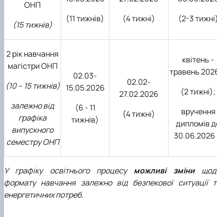
ОНП
(11 тижнів)
(4 тижні)
(2-3 тижні
(15 тижнів)
2 рік навчання
квітень -
магістри ОНП
травень 2026
02.03-
02.02-
(10 – 15 тижнів)
15.05.2026
(2 тижні);
27.02.2026
залежно від
(6 - 11
вручення
(4 тижні)
графіка
тижнів)
дипломів д
випускного
30.06.2026 
семестру ОНП
У графіку освітнього процесу
можливі зміни
щод
формату навчання залежно від безпекової ситуації т
енергетичних потреб.