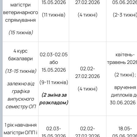
15.05.2026
27.02.2026
05.06.202
магістри
ветеринарного
(11 тижнів)
(4 тижні)
(2-3 тижні
спрямування
(15 тижнів)
4 курс
02.03-02.05
квітень-
бакалаври
або
травень 2026
02.02-
15.05.2026
(13-15 тижнів)
(2 тижні);
27.02.2026
(9-11 тижнів)
залежно від
вручення
(4 тижні)
графіка
(2 зміна за
дипломів д
випускного
розкладом)
30.06.2026 
семестру ОП
1 рік навчання
02.03-
02.02-
18.05-
магістри ОПП і
15.05.2026
27.02.2026
05.06.202