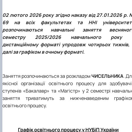
Проєкт «Розвиток лідерських навичок жінок
та мереж для забезпечення рівності у …
02 лютого 2026 року згідно наказу від 27.01.2026 р. 
69 на всіх факультетах та ННІ університет
розпочинаються навчальні заняття весняног
семестру 2025/2026 навчального року 
дистанційному форматі упродовж чотирьох тижнів, 
далі за графіком в очному форматі.
Заняття розпочинаються за розкладом
ЧИСЕЛЬНИКА
. Д
якісної організації освітнього процесу для здобувачі
ступенів «Бакалавр» та «Магістр» у 2 семестрі навчальн
заняття триватимуть за нижченаведеним графіко
освітнього процесу.
Графік освітнього процесу у НУБіП України