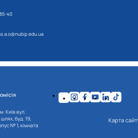
-85-40
o.a.o@nubip.edu.ua
омісія
м. Київ вул.
шлях, буд. 19,
Карта сайт
пус № 1, кімната