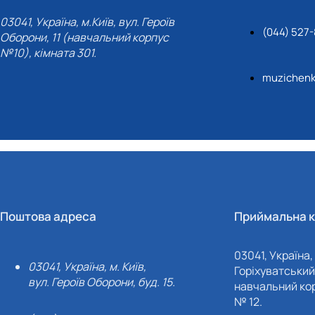
тету
ПАЗ"
тку бізнес-систем, кластерів …
03041, Україна, м.Київ, вул. Героїв
(044) 527
Оборони, 11 (навчальний корпус
ена 75-річчю економічного фак…
№10), кімната 301.
muzichenk
Поштова адреса
Приймальна к
03041, Україна, 
03041, Україна, м. Київ,
Горіхуватський 
вул. Героїв Оборони, буд. 15.
навчальний кор
№ 12.