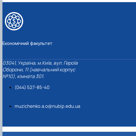
Проєкт «Розвиток лідерських навичок жінок
та мереж для забезпечення рівності у …
Економічний факультет
03041, Україна, м.Київ, вул. Героїв
Оборони, 11 (навчальний корпус
№10), кімната 301.
(044) 527-85-40
muzichenko.a.o@nubip.edu.ua