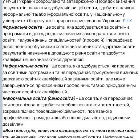
У НУБіП України розроблено та затверджено «Порядок визнання
Проєкт «Розвиток лідерських навичок жінок
результатів навчання здобувачів вищої освіти, здобутих шляхом
та мереж для забезпечення рівності у …
неформальної та/або інформальної освіти, у Національному
лінк
університеті біоресурсів і природокористування України»:
Формальна освіта
- це освіта, яка здобувається за освітніми
програмами відповідно до визначених законодавством рівнів
освіти, галузей знань, спеціальностей (професій) і передбачає
досягнення здобувачами освіти визначених стандартами освіти
результатів навчання відповідного рівня освіти та здобуття
кваліфікацій, що визнаються державою.
Неформальна освіта
- це освіта, яка здобувається, як правило,
за освітніми програмами та не передбачає присудження визнани
державою освітніх кваліфікацій за рівнями освіти, але може
завершуватися присвоєнням професійних та/або присудженням
часткових освітніх кваліфікацій.
Інформальна освіта (самоосвіта)
- це освіта, яка передбачає
самоорганізоване здобуття особою певних компетентностей,
зокрема під час повсякденної діяльності, пов'язаної з
професійною, громадською або іншою діяльністю, родиною чи
дозвіллям.
«Вчитися в дії», «вчитися взаємодіяти» та «вчитися вчитись»
три найважливіші складові неформальної освіти. Неформальна/