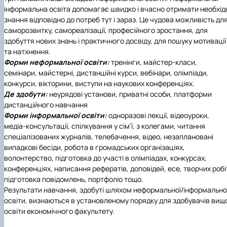
інформальна освіта допомагає швидко і вчасно отримати необхід
знання відповідно до потреб тут і зараз. Це чудова можливість дл
саморозвитку, самореалізації, професійного зростання, для
здобуття нових знань і практичного досвіду, для пошуку мотивації
та натхнення.
Форми неформальної освіти:
тренінги, майстер-класи,
семінари, майстерні, дистанційні курси, вебінари, олімпіади,
конкурси, вікторини, виступи на наукових конференціях.
Де здобути:
неурядові установи, приватні особи, платформи
дистанційного навчання
Форми інформальної освіти:
одноразові лекції, відеоуроки,
медіа-консультації, спілкування у сім’ї, з колегами, читання
спеціалізованих журналів, телебачення, відео, незаплановані
випадкові бесіди, робота в громадських організаціях,
волонтерство, підготовка до участі в олімпіадах, конкурсах,
конференціях, написання рефератів, доповідей, есе, творчих робі
підготовка повідомлень, портфоліо тощо.
Результати навчання, здобуті шляхом неформальної/інформально
освіти, визнаються в установленому порядку для здобувачів вищо
освіти економічного факультету.