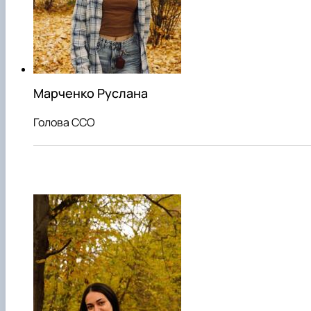
Проєкт «Розвиток лідерських навичок жінок
та мереж для забезпечення рівності у …
Марченко Руслана
Голова ССО