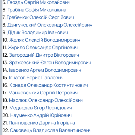
5.
Гвоздь Сергій Миколайович
6.
Грабіна Софія Миколаївна
7.
Гребенюк Олексій Сергійович
8.
Дзигунський Олександр Олексійович
9.
Дідик Володимир Іванович
10.
Желяк Олексій Володимирович
11.
Журило Олександр Сергійович
12.
Загородній Дмитро Вікторович
13.
Зражевський Євген Володимирович
14.
Івасенко Артем Володимирович
15.
Ігнатов Борис Павлович
16.
Кривда Олександр Костянтинович
17.
Манчевський Сергій Петрович
18.
Маслюк Олександр Олексійович
19.
Медведєв Єгор Леонідович
20.
Науменко Андрій Юрійович
21.
Пантюшенко Дарина Ігорівна
22.
Саковець Владислав Валентинович