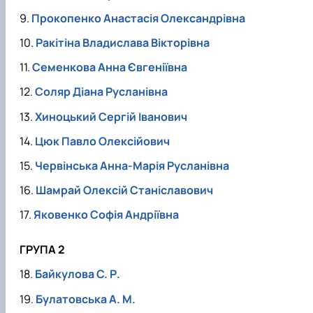
Прокопенко Анастасія Олександрівна
Ракітіна Владислава Вікторівна
Семенкова Анна Євгеніївна
Соляр Діана Русланівна
Хиноцький Сергій Іванович
Цюк Павло Олексійович
Червінська Анна-Марія Русланівна
Шамрай Олексій Станіславович
Яковенко Софія Андріївна
ГРУПА 2
Байкулова С. Р.
Булатовська А. М.