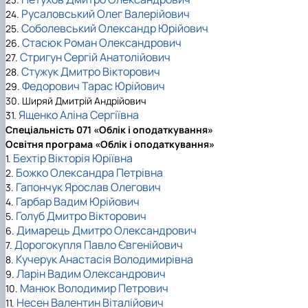
Русаловський Олег Валерійович
24.
Соболевський Олександр Юрійович
25.
Стасюк Роман Олександрович
26.
Стригун Сергій Анатолійович
27.
Стужук Дмитро Вікторович
28.
Федорович Тарас Юрійович
29.
30. Ширяй Дмитрій Андрійович
Ященко Аліна Сергіївна
31.
Спеціальність 071 «Облік і оподаткування»
Освітня програма «Облік і оподаткування»
Бехтір Вікторія Юріївна
1.
Божко Олександра Петрівна
2.
Гапончук Ярослав Олегович
3.
Гарбар Вадим Юрійович
4.
Голуб Дмитро Вікторович
5.
Димарець Дмитро Олександрович
6.
Дорогокупля Павло Євгенійович
7.
Кучерук Анастасія Володимирівна
8.
Ларін Вадим Олександрович
9.
Манюк Володимир Петрович
10.
Несен Валентин Віталійович
11.