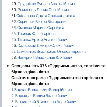
29.
Прудніков Руслан Анатолійович
30.
Ременець Денис Сергійович
31.
Скіданова Дар`я Олександрівна
32.
Скрипник Віктор Вікторович
33.
Смалюх Марина Сергіївна
34.
Теслюк Юлія Ігорівна
35.
Тітенко Артем Анатолійович
36.
Халіцький Дмитро Олексійович
37.
Цимбалюк Владислав Олександрович
38.
Чепурний Владислав Юрійович
Спеціальність 076 «Підприємництво, торгівля та
біржова діяльність»
Освітня програма «Підприємництво торгівля та
біржова діяльність»
1.
Барчан Володимир Валерійович
2.
Берекеля Вадим Валерійович
3.
Вінницький В`ячеслав Андрійович