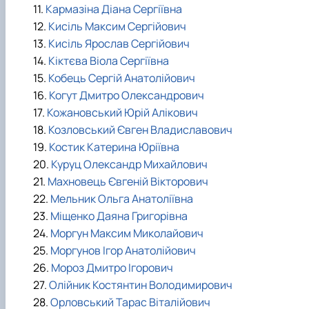
11.
Кармазіна Діана Сергіївна
12.
Кисіль Максим Сергійович
13.
Кисіль Ярослав Сергійович
14.
Кіктєва Віола Сергіївна
15.
Кобець Сергій Анатолійович
16.
Когут Дмитро Олександрович
17.
Кожановський Юрій Алікович
18.
Козловський Євген Владиславович
19.
Костик Катерина Юріївна
20.
Куруц Олександр Михайлович
21.
Махновець Євгеній Вікторович
22.
Мельник Ольга Анатоліївна
23.
Міщенко Даяна Григорівна
24.
Моргун Максим Миколайович
25.
Моргунов Ігор Анатолійович
26.
Мороз Дмитро Ігорович
27.
Олійник Костянтин Володимирович
28.
Орловський Тарас Віталійович