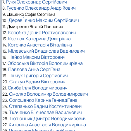
Гуня Олександр Сергійович
7.
Гусенко Олександр Андрійович
8.
9. Даценко Софія Сергіївна
Дерев`янко Максим Сергійович
10.
11. Дмитренко Віталій Павлович
Коробка Денис Ростиславович
12.
Костюк Катерина Дмитрівна
13.
Котенко Анастасія Віталіївна
14.
Мілєвський Владислав Вадимович
15.
Найко Максим Вікторович
16.
Оборська Вікторія Володимирівна
17.
Павлова Анна Сергіївна
18.
Пінчук Григорій Сергійович
19.
Скакун Вадим Вікторович
20.
Скиба Ілля Володимирович
21.
Смоляр Володимир Володимирович
22.
Солошенко Карина Геннадіївна
23.
Степанько Вадим Костянтинович
24.
Ткаченко В`ячеслав Васильович
25.
Тютюнник Дмитро Володимирович
26.
Хитоніна Анастасія Володимирівна
27.
Червонюк Микола Андрійович
28.