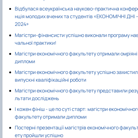
Відбулася всеукраїнська науково-практична конфер
нція молодих вчених та студентів «ЕКОНОМІЧНІ ДНІ 
2024»
Магістри-фінансисти успішно виконали програму на
чальної практики!
Магістри економічного факультету отримали омріяні
дипломи
Магістри економічного факультету успішно захистил
випускні кваліфікаційні роботи
Магістри економічного факультету представили рез
льтати досліджень
І кожен фініш - це по суті старт: магістри економічног
факультету отримали дипломи
Постерні презентації магістрів економічного факуль
ету пройшли успішно