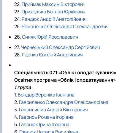
22.
Приймак Максим Вікторович
23.
Приходько Богдан Юрійович
24.
Рандюк Андрій Анатолійович
25.
Романенко Олександр Олександрович
26.
Синяк Юрій Ярославович
27.
Чернецький Олександр Сергійович
28.
Яценко Євгеній Андрійович
Спеціальність 071 «Облік і оподаткування»
Освітня програма «Облік і оподаткування»
1 група
1.
Бондар Вероніка Іванівна
2.
Гавриленко Олександра Олександрівна
3.
Гаврилишин Андрій Вікторович
4.
Гаврись Романа Ігорівна
5.
Гапонюк Ірина Ігорівна
6.
Гладюк Наталія Василівна