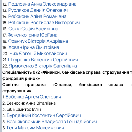
Подлозна Анна Олександрівна
12.
Русляков Даниіл Олегович
13.
Рябоконь Аліна Романівна
14.
Рябоконь Ростислав Вікторович
15.
Сокіл Софія Василівна
16.
Фененко Ірина Юріївна
17.
Франчук Вікторія Андріївна
18.
Хован Ірина Дмитрівна
19.
Чиж Євгеній Миколайович
20.
Шкуренко Валентин Сергійович
21.
Ярмоленко Вікторія Євгеніївна
22.
Спеціальність 072 «Фінанси, банківська справа, страхування 
фондовий ринок»
Освітня програма «Фінанси, банківська справа т
страхування»
Бабенко Артем Олегович
1.
2. Безносик Анна Віталіївна
3. Бібік Дмитро Ілліч
Бурдейний Костянтин Сергійович
4.
Возняковський Владислав Геннадійович
5.
Геля Максим Максимович
6.