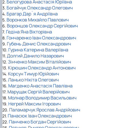
Белогурова Анастасія Юріївна
2.
Богайчук Олександр Олегович
3.
Брагар Дар`я Андріївна
4.
Воронков Михайло Павлович
5.
Воронцов Олександр Сергійович
6.
Гедіна Яна Вікторівна
7.
Гончаренко Іван Олександрович
8.
Губень Денис Олександрович
9.
Гурина Катерина Валеріївна
10.
Долгий Данило Назарович
11.
Зінченко Максим Віталійович
12.
Кірюшин Олександр Антонович
13.
Корсун Тимур Юрійович
14.
Ланько Нікіта Олегович
15.
Магденко Анастасія Павлівна
16.
Марущак Сергій Валерійович
17.
Молнар Володимир Васильович
18.
Негрей Максим Ігорович
19.
Паламарчук Ярослав Андрійович
20.
Панасюк Іван Олександрович
21.
Панченко Богдан Сергійович
22.
Петухов Дмитро Олександрович
23.