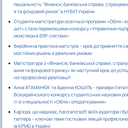
пеціальність "Фінанси, банківська справа, страхува
я та фондовий ринок" в НУБіП України
Студенти магістратури освітньої програми «Облік і а
дит» стали переможцями конкурсу «Управління підп
иємством в ERP-системі»
Виробнича практика магістрів – крок до прийняття с
мостійних рішень в реальних умовах
Магістратура з «Фінансів, банківської справи, страху
ання та фондового ринку» як наступний крок до успі
ної професійної реалізації!
Анна АТАМАНЮК та Аделіна КОШІЛЬ - призери ІІ етап
Всеукраїнського конкурсу студентських наукових ро
іт зі спеціальності «Облік і оподаткування»
Кар’єра, що надихає, hard and soft skills аудитора і бу
галтера – ключові теми гостьових лекцій професіона
ів KPMG в Україні