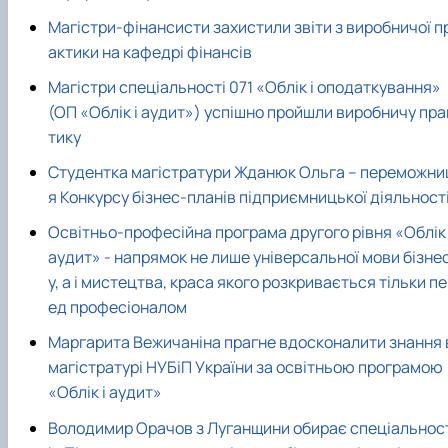
Магістри-фінансисти захистили звіти з виробничої п
актики на кафедрі фінансів
Магістри спеціальності 071 «Облік і оподаткування»
(ОП «Облік і аудит») успішно пройшли виробничу пра
тику
Студентка магістратури Жданюк Ольга – переможни
я Конкурсу бізнес-планів підприємницької діяльност
Освітньо-професійна програма другого рівня «Облік 
аудит» - напрямок не лише універсальної мови бізне
у, а і мистецтва, краса якого розкривається тільки п
ед професіоналом
Маргарита Вежичаніна прагне вдосконалити знання 
магістратурі НУБіП України за освітньою програмою
«Облік і аудит»
Володимир Орачов з Луганщини обирає спеціальнос