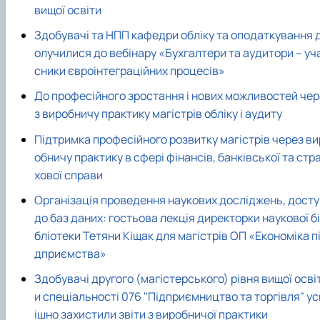
Проєкт «Розвиток лідерських навичок жінок
вищої освіти
та мереж для забезпечення рівності у …
Здобувачі та НПП кафедри обліку та оподаткування 
олучилися до вебінару «Бухгалтери та аудитори – уч
сники євроінтеграційних процесів»
До професійного зростання і нових можливостей чер
з виробничу практику магістрів обліку і аудиту
Підтримка професійного розвитку магістрів через ви
обничу практику в сфері фінансів, банківської та стр
хової справи
Організація проведення наукових досліджень, досту
до баз даних: гостьова лекція директорки наукової бі
бліотеки Тетяни Кіщак для магістрів ОП «Економіка п
дприємства»
Здобувачі другого (магістерського) рівня вищої осві
и спеціальності 076 "Підприємництво та торгівля" ус
ішно захистили звіти з виробничої практики