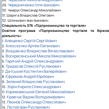
Чередниченко Ілля Іванович
29.
30. Чмерук Олександр Миколайович
31. Шарига Владислав Олегович
32. Шпиньович Іван Іванович
Спеціальність 076 «Підприємництво та торгівля»
Освітня програма «Підприємництво торгівля та біржов
діяльність»
Алещенко Сергій Сергійович
1.
Алєксєєнко Артем Євгенович
2.
Вождаєнко Владислав Вячеславович
3.
Воскресенський Микола Миколайович
4.
Гарячий Андрій Олександрович
5.
Гридасов Олексій Русланович
6.
Датський Костянтин Валерійович
7.
Єфремов Андрій Юрійович
8.
Зелений Владислав Русланович
9.
Зорін Кирило Олександрович
10.
Корженевський Євгеній Миколайович
11.
Кравчук Вадим Володимирович
12.
Леонов Олександр Олексійович
13.
Лютий Іван Русланович
14.