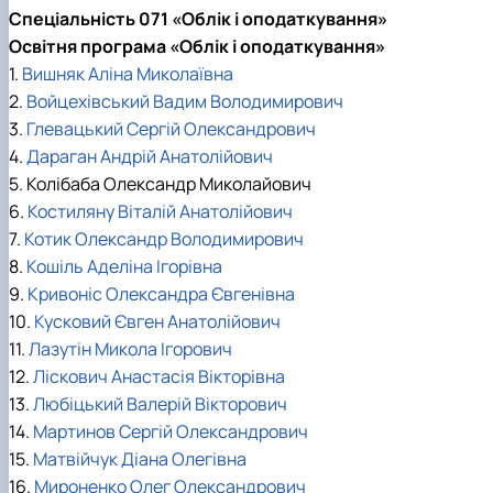
Спеціальність 071 «Облік і оподаткування»
Освітня програма «Облік і оподаткування»
1.
Вишняк Аліна Миколаївна
2.
Войцехівський Вадим Володимирович
3.
Глевацький Сергій Олександрович
4.
Дараган Андрій Анатолійович
5. Колібаба Олександр Миколайович
6.
Костиляну Віталій Анатолійович
7.
Котик Олександр Володимирович
8.
Кошіль Аделіна Ігорівна
9.
Кривоніс Олександра Євгенівна
10.
Кусковий Євген Анатолійович
11.
Лазутін Микола Ігорович
12.
Ліскович Анастасія Вікторівна
13.
Любіцький Валерій Вікторович
14.
Мартинов Сергій Олександрович
15.
Матвійчук Діана Олегівна
16.
Мироненко Олег Олександрович