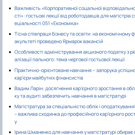
Важливість «Корпоративної соцальної відповідальн
сті»: гостьові лекції від роботодавців для магістрів с
еціальності 051 «Економіка»
Тісна співпраця бізнесу та освіти: на економічному ф
акультеті проведено Ярмарок вакансій
Особливості адміністрування акцизного податку з р
алізації пального: тема чергової гостьової лекції
Практично-орієнтоване навчання – запорука успішно
кар'єри майбутніх фінансистів
Вадим Ларін: досягнення кар’єрного зростання в обл
ку та аудиті забезпечить навчання в магістратурі
Магістратура за спеціальністю облік і оподаткуванн
– важлива сходинка до професійного кар’єрного рос
у
Ірина Шманенко для навчання у магістратурі обирає 