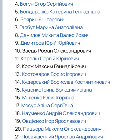
4.
Богун Єгор Сергійович
5.
Бондаренко Катерина Геннадіївна
6.
Боярин Ян Ігорович
7.
Гарбут Марина Анатоліївна
8.
Данилов Микита Валерійович
9.
Димитров Юрій Юрійович
10. Заєць Роман Олександрович
11.
Карелін Сергій Юрійович
12. Корж Максим Геннадійович
13.
Костоваров Борис Ігорович
14.
Кудерський Борислав Костянтинович
15.
Куценко Ірина Володимирівна
16.
Міщенко Юлія Ігорівна
17.
Мосур Аліна Сергіївна
18.
Науменко Андрій Олександрович
19.
Овдієнко Ігор Ярославович
20.
Пацьора Максим Олександрович
21.
Посвященний Ярослав Андрійович