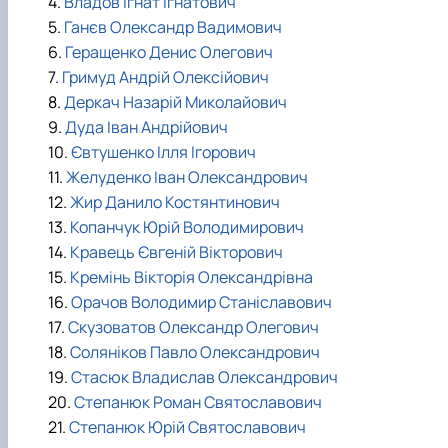
4.
Владов Ігнат Ігнатович
5.
Ганєв Олександр Вадимович
6.
Геращенко Денис Олегович
7.
Гримуд Андрій Олексійович
8.
Деркач Назарій Миколайович
9.
Дуда Іван Андрійович
10.
Євтушенко Ілля Ігорович
11.
Желуденко Іван Олександрович
12.
Жир Данило Костянтинович
13.
Копанчук Юрій Володимирович
14.
Кравець Євгеній Вікторович
15.
Кремінь Вікторія Олександрівна
16.
Орачов Володимир Станіславович
17.
Скузоватов Олександр Олегович
18.
Соляніков Павло Олександрович
19.
Стасюк Владислав Олександрович
20.
Степанюк Роман Святославович
21.
Степанюк Юрій Святославович