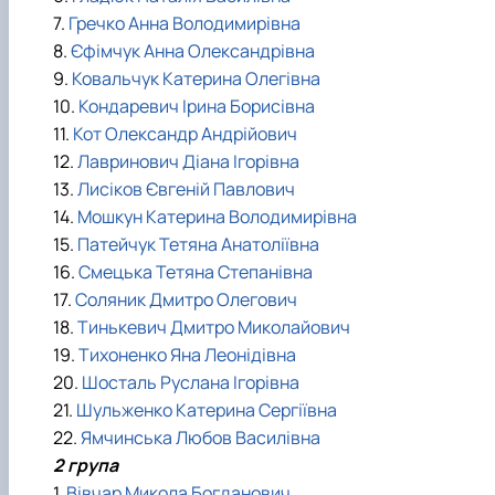
7.
Гречко Анна Володимирівна
8.
Єфімчук Анна Олександрівна
9.
Ковальчук Катерина Олегівна
10.
Кондаревич Ірина Борисівна
11.
Кот Олександр Андрійович
12.
Лавринович Діана Ігорівна
13.
Лисіков Євгеній Павлович
14.
Мошкун Катерина Володимирівна
15.
Патейчук Тетяна Анатоліївна
16.
Смецька Тетяна Степанівна
17.
Соляник Дмитро Олегович
18.
Тинькевич Дмитро Миколайович
19.
Тихоненко Яна Леонідівна
20.
Шосталь Руслана Ігорівна
21.
Шульженко Катерина Сергіївна
22.
Ямчинська Любов Василівна
2 група
1.
Вівчар Микола Богданович