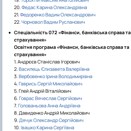
19.
Торохтій Максим Анатолійович
20.
Федас Карина Олександрівна
21.
Федоренко Вадим Олександрович
22.
Чорновол Вадим Русланович
Спеціальність 072 «Фінанси, банківська справа та
страхування»
Освітня програма «Фінанси, банківська справа та
страхування»
1. Андрєєв Станіслав Ігорович
2.
Василець Єлизавета Валеріївна
3.
Вербовенко Ірина Володимирівна
4.
Гаврись Сергій Миколайович
5. Глей Андрій Віталійович
6.
Говрас Вячеслав Сергійович
7.
Голованьова Анна Андріївна
8. Давиденко Андрій Миколайович
9.
Дячук Олександр Сергійович
10.
Івашко Карина Сергіївна