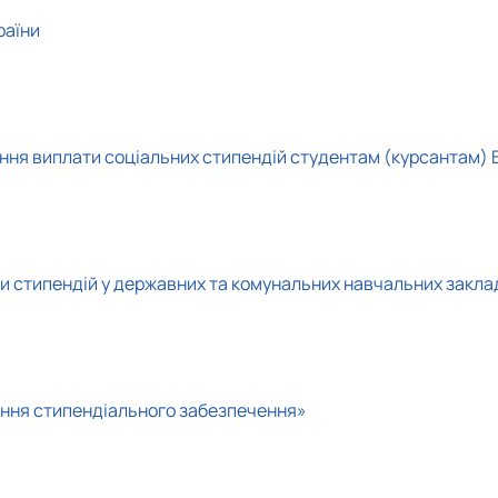
тету
ПАЗ"
раїни
тку бізнес-систем, кластерів …
ена 75-річчю економічного фак…
тання виплати соціальних стипендій студентам (курсантам)
ри стипендій у державних та комунальних навчальних закла
тання стипендіального забезпечення»