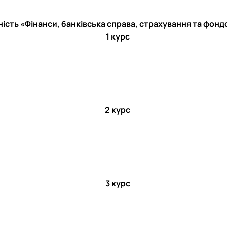
ість «Фінанси, банківська справа, страхування та фон
1 курс
2 курс
3 курс