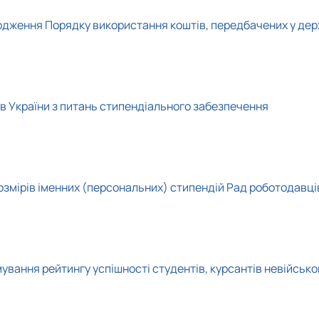
вердження Порядку використання коштів, передбачених у д
ів України з питань стипендіального забезпечення
змірів іменних (персональних) стипендій Рад роботодавці
ання рейтингу успішності студентів, курсантів невійсько