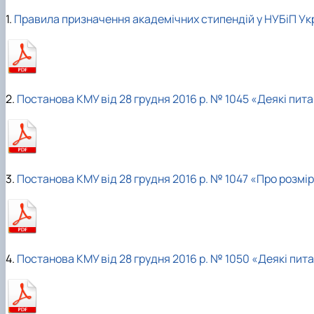
Сенат студенстської організації економічного факуль
Сторінка магістра
Міжкафедральна навчально-наукова лабораторія "ТО
Кафедра банківської справи та страхування
1.
Правила призначення академічних стипендій у НУБіП Ук
Навчально-наукові (виробничі) лабораторії
Вибіркові дисципліни
Міжкафедральна навчально-наукова лабораторія розви
Кафедра готельно-ресторанної справи та туризму
Неформальна освіта
Міжнародна науково-практична конференція, присвяч
Корисні посилання
Скринька довіри
2.
Постанова КМУ від 28 грудня 2016 р. № 1045 «Деякі пи
3.
Постанова КМУ від 28 грудня 2016 р. № 1047 «Про розмі
4.
Постанова КМУ від 28 грудня 2016 р. № 1050 «Деякі пи