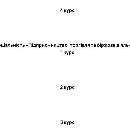
4 курс
ціальність «Підприємництво, торгівля та біржова діяль
1 курс
2 курс
3 курс