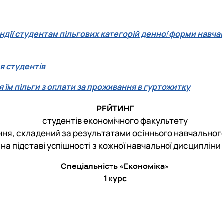
ндії студентам пільгових категорій денної форми навч
 студентів
я їм пільги з оплати за проживання в гуртожитку
РЕЙТИНГ
студентів економічного факультету
ння, складений за результатами осіннього навчально
на підставі успішності з кожної навчальної дисципліни
Спеціальність «Економіка»
1 курс