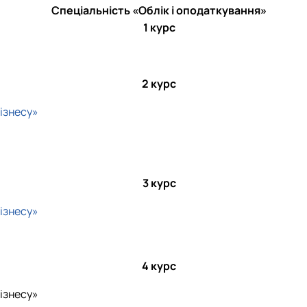
Спеціальність «Облік і оподаткування»
1 курс
2 курс
ізнесу»
3 курс
ізнесу»
4 курс
ізнесу»