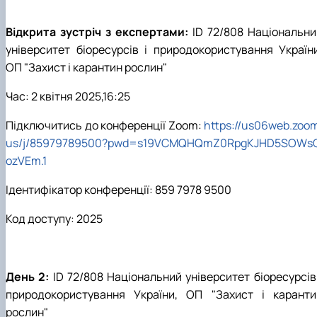
Відкрита зустріч з експертами:
ID 72/808 Національни
університет біоресурсів і природокористування України
ОП "Захист і карантин рослин"
Час: 2 квітня 2025,16:25
Підключитись до конференції Zoom:
https://us06web.zoom
us/j/85979789500?pwd=s19VCMQHQmZ0RpgKJHD5SOWs
ozVEm.1
Ідентифікатор конференції: 859 7978 9500
Код доступу: 2025
День 2:
ID 72/808 Національний університет біоресурсів 
природокористування України, ОП "Захист і каранти
рослин"