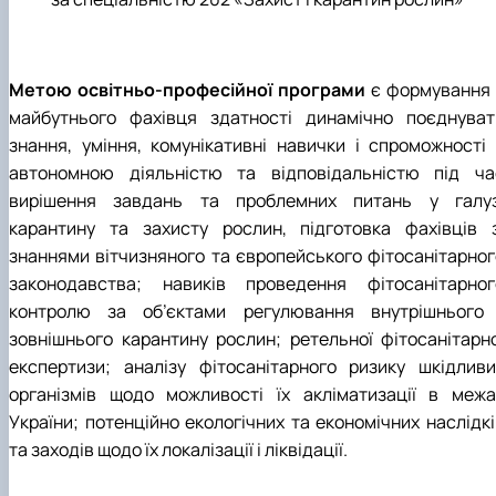
Забезпечення ОПП «Екологічний контроль 
аудит»
Метою освітньо-професійної програми
є формування 
майбутнього фахівця здатності динамічно поєднуват
знання, уміння, комунікативні навички і спроможності 
автономною діяльністю та відповідальністю під ча
вирішення завдань та проблемних питань у галуз
карантину та захисту рослин, підготовка фахівців з
знаннями вітчизняного та європейського фітосанітарног
законодавства; навиків проведення фітосанітарног
контролю за об’єктами регулювання внутрішнього 
зовнішнього карантину рослин; ретельної фітосанітарно
експертизи; аналізу фітосанітарного ризику шкідливи
організмів щодо можливості їх акліматизації в межа
України; потенційно екологічних та економічних наслідкі
та заходів щодо їх локалізації і ліквідації.