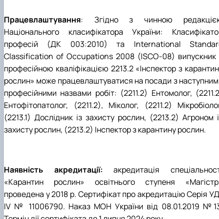
Працевлаштування
: Згідно з чинною редакціє
Національного класифікатора України: Класифікато
професій (ДК 003:2010) та International Standar
Classification of Occupations 2008 (ISCO-08) випускник 
професійною кваліфікацією 2213.2 «Інспектор з карантин
рослин» може працевлаштуватися на посади з наступним
професійними назвами робіт: (2211.2) Ентомолог, (2211.2
Ентофітопатолог, (2211.2), Міколог, (2211.2) Мікробіоло
(2213.1) Дослідник із захисту рослин, (2213.2) Агроном 
захисту рослин, (2213.2) Інспектор з карантину рослин.
Наявність акредитації:
акредитація спеціальност
«Карантин рослин» освітнього ступеня «Магістр
проведена у 2018 р. Сертифікат про акредитацію Серія УД
IV № 11006790. Наказ МОН України від 08.01.2019 №13
Термін дії сертифіката до 1 липня 2024 року.