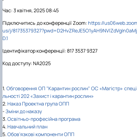
Час: 3 квітня, 2025 08:45
Підключитись до конференції Zoom:
https://us06web.zoom
us/j/81735379327?pwd=D2HvZReJE5O1yAH9NVlZdVgIn0aMj
D.1
Ідентифікатор конференції: 817 3537 9327
Код доступу: NA2025
1.
Обговорення ОП "Карантин рослин" ОС «Магістр» спеці
льності 202 «Захист і карантин рослин»
2.
Наказ Проектна група ОПП
-
Зміни до наказу
3.
Освітньо-професійна програма
4.
Навчальний план
5.
Обов'язкові компоненти ОПП