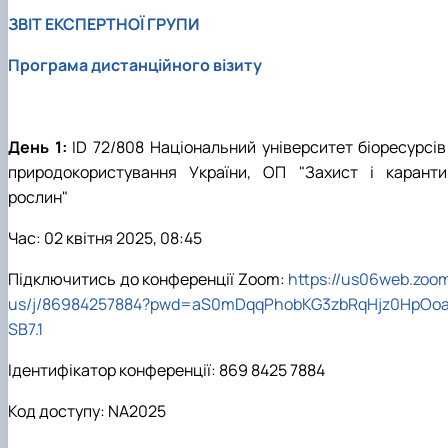
ЗВІТ ЕКСПЕРТНОЇ ГРУПИ
Програма дистанційного візиту
День 1:
ID 72/808 Національний університет біоресурсів 
природокористування України, ОП "Захист і каранти
рослин"
Час: 02 квітня 2025, 08:45
Підключитись до конференції Zoom:
https://us06web.zoom
us/j/86984257884?pwd=aS0mDqqPhobKG3zbRqHjz0HpOo
SB7.1
Ідентифікатор конференції: 869 8425 7884
Код доступу: NA2025