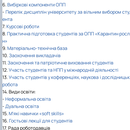
6.
Вибіркові компоненти ОПП
-
Перелік дисциплін університету за вільним вибором сту
ента
7.
Курсові роботи
8.
Практична підготовка студентів за ОПП «Карантин росл
н»
9.
Матеріально-технічна база
10.
Заохочення викладачів
11.
Заохочення та патріотичне виховання студентів
12.
Участь студентів та НПП у міжнародній діяльності
13.
Участь студентів у коференціях, наукова і дослідниць
робота
14. Види освіти:
-
Неформальна освіта
-
Дуальна освіта
15.
М'які навички «soft skills»
16.
Гостьові лекції для студентів
17. Рада роботодавців