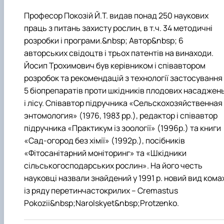
Професор Покозій Й.Т. видав понад 250 наукових
праць з питань захисту рослин, в т.ч. 34 методичні
розробки і програми.&nbsp; Автор&nbsp; 6
авторських свідоцтв і трьох патентів на винаходи.
Йосип Трохимович був керівником і співавтором
розробок та рекомендацій з технології застосування
5 біопрепаратів проти шкідників плодових насаджен
і лісу. Співавтор підручника «Сельскохозяйственная
энтомология» (1976, 1983 рр.), редактор і співавтор
підручника «Практикум із зоології» (1996р.) та книги
«Сад-огород без хімії» (1992р.), посібників
«Фітосанітарний моніторинг» та «Шкідники
сільськогосподарських рослин». На його честь
науковці назвали знайдений у 1991 р. новий вид кома
із ряду перетинчастокрилих – Cremastus
Рokozii&nbsp;Narolskyet&nbsp;Protzenko.