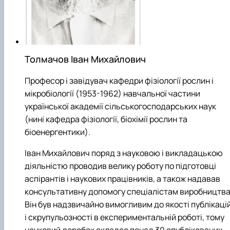
Толмачов Іван Михайлович
Професор і завідувач кафедри фізіології рослин і
мікробіології (1953-1962) навчальної частини
української академії сільськогосподарських наук
(нині кафедра фізіології, біохімії рослин та
біоенергентики).
Іван Михайлович поряд з науковою і викладацькою
діяльністю проводив велику роботу по підготовці
аспірантів і наукових працівників, а також надавав
консультативну допомогу спеціалістам виробництва
Він був надзвичайно вимогливим до якості публікаці
і скрупульозності в експериментальній роботі, тому
науковий доробок складає понад 30 опублікованих