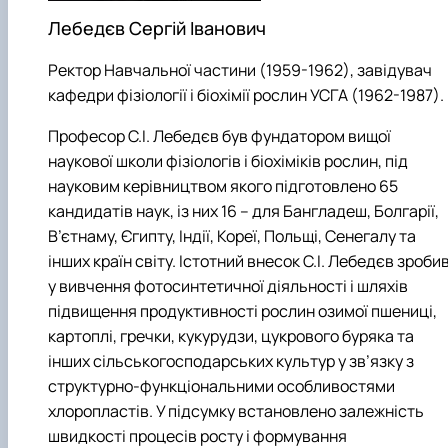
Лебедєв Сергій Іванович
Ректор Навчальної частини (1959-1962), завідувач
кафедри фізіології і біохімії рослин УСГА (1962-1987).
Професор С.І. Лебедєв був фундатором вищої
наукової школи фізіологів і біохіміків рослин, під
науковим керівництвом якого підготовлено 65
кандидатів наук, із них 16 – для Бангладеш, Болгарії,
В’єтнаму, Єгипту, Індії, Кореї, Польщі, Сенегалу та
інших країн світу. Істотний внесок С.І. Лебедєв зроби
у вивчення фотосинтетичної діяльності і шляхів
підвищення продуктивності рослин озимої пшениці,
картоплі, гречки, кукурудзи, цукрового буряка та
інших сільськогосподарських культур у зв’язку з
структурно-функціональними особливостями
хлоропластів. У підсумку встановлено залежність
швидкості процесів росту і формування