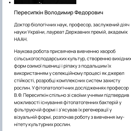
Пересипкін Володимир Федорович
Доктор біологічних наук, професор, заслужений діяч
науки України, лауреат Державних премій, академік
НААН.
Наукова робота присвячена вивченню хвороб
сільсько­господарських культур, створенню вихідни
форм озимої пшениці і ріпаку з подальшим їх
використанням у селекційному процесі як джерел
стійкості, розробці комплексних систем захисту
рослин. У фітопатологічних дослідженнях професор
В.Ф. Пересипкін спільно зі своїми учнями підтвердив
можливості існування фітопатогенних бактерій у
фільтруючій формі і з’ясував їх регенерації у
візуальній формі, розпочав роботу з вивчення іму­
нітету культурних рослин.