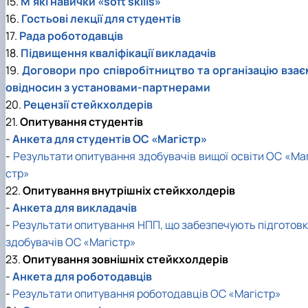
15.
М'які навички «soft skills»
16.
Гостьові лекції для студентів
17.
Рада роботодавців
18.
Підвищення кваліфікації викладачів
19.
Договори про співробітництво та організацію взає
овідносин з установами-партнерами
20.
Рецензії стейкхолдерів
21.
Опитування студентів
-
Анкета для студентів ОС «Магістр»
-
Результати опитування здобувачів вищої освіти ОС «Маг
стр»
22.
Опитування внутрішніх стейкхолдерів
-
Анкета для викладачів
-
Результати опитування НПП, що забезпечують підготовк
здобувачів ОС «Магістр»
23.
Опитування зовнішніх стейкхолдерів
-
Анкета для роботодавців
-
Результати опитування роботодавців ОС «Магістр»