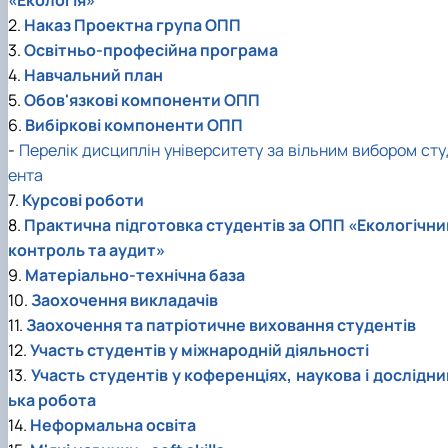
2.
Наказ Проектна група ОПП
3.
Освітньо-професійна програма
4.
Навчальний план
5.
Обов'язкові компоненти ОПП
6.
Вибіркові компоненти ОПП
-
Перелік дисциплін університету за вільним вибором сту
ента
7.
Курсові роботи
8.
Практична підготовка студентів за ОПП «Екологічни
контроль та аудит»
9.
Матеріально-технічна база
10.
Заохочення викладачів
11.
Заохочення та патріотичне виховання студентів
12.
Участь студентів у міжнародній діяльності
13.
Участь студентів у коференціях, наукова і дослідни
ька робота
14.
Неформальна освіта