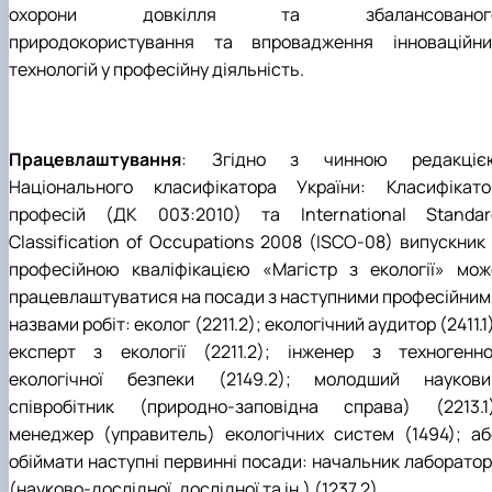
охорони довкілля та збалансованог
природокористування та впровадження інноваційни
технологій у професійну діяльність.
Працевлаштування
: Згідно з чинною редакціє
Національного класифікатора України: Класифікато
професій (ДК 003:2010) та International Standar
Classification of Occupations 2008 (ISCO-08) випускник 
професійною кваліфікацією «Магістр з екології» мож
працевлаштуватися на посади з наступними професійним
назвами робіт: еколог (2211.2); екологічний аудитор (2411.1
експерт з екології (2211.2); інженер з техногенно
екологічної безпеки (2149.2); молодший наукови
співробітник (природно-заповідна справа) (2213.1)
менеджер (управитель) екологічних систем (1494); аб
обіймати наступні первинні посади: начальник лабораторі
(науково-дослідної, дослідної та ін.) (1237.2).