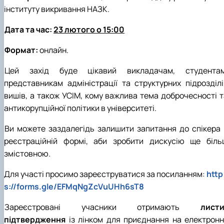
інституту викривання НАЗК.
Дата та час:
23 лютого о 15:00
Формат:
онлайн.
Цей захід буде цікавий викладачам, студентам
представникам адміністрації та структурних підрозділі
вишів, а також УСІМ, кому важлива тема доброчесності т
антикорупційної політики в університеті.
Ви можете заздалегідь залишити запитання до спікера 
реєстраційній формі, аби зробити дискусію ще біль
змістовною.
Для участі просимо зареєструватися за посиланням:
http
s://forms.gle/EFMqNgZcVuUHh6sT8
Зареєстровані учасники отримають
листи
підтвердження
із лінком для приєднання на електронн