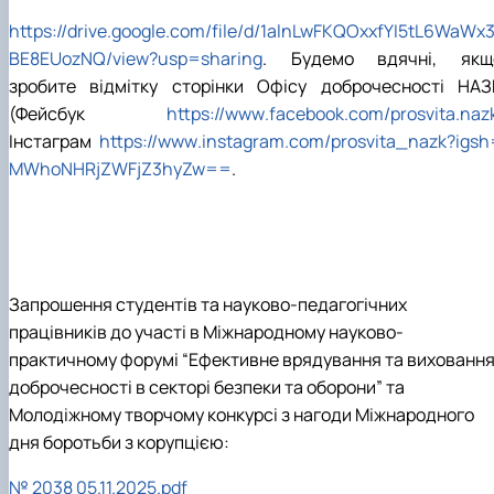
https
://
drive
.
google
.
com
/
file
/
d
/1
alnLwFKQOxxfYI
5
tL
6
WaWx
BE
8
EUozNQ
/
view
?
usp
=
sharing
. Будемо вдячні, якщ
зробите відмітку сторінки Офісу доброчесності НАЗ
(Фейсбук
https
://
www
.
facebook
.
com
/
prosvita
.
naz
Інстаграм
https
://
www
.
instagram
.
com
/
prosvita
_
nazk
?
igsh
MWhoNHRjZWFjZ
3
hyZw
==
.
Запрошення студентів та науково-педагогічних
працівників до участі в Міжнародному науково-
практичному форумі “Ефективне врядування та вихованн
доброчесності в секторі безпеки та оборони” та
Молодіжному творчому конкурсі з нагоди Міжнародного
дня боротьби з корупцією:
№ 2038 05.11.2025.pdf