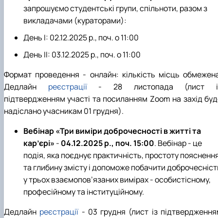
запрошуємо студентські групи, спільноти, разом з
викладачами (кураторами):
День І:
02.12.2025 р., поч. о 11:00
День ІІ: 03.12.2025 р., поч. о 11:00
Формат проведення
-
онлайн: кількість місць обмежена
Дедлайн
реєстрації
-
28 листопада (лист і
підтвердженням участі та посиланням
Zoom
на захід
буд
надіслано
учасникам 01 грудня).
Вебінар «Три виміри доброчесності в житті та
кар’єрі»
-
04.12.2025 р., поч. 15:00
. Вебінар - це
подія, яка поєднує практичність, простоту поясненн
та глибину змісту і допоможе побачити доброчесніст
у трьох взаємопов’язаних вимірах - особистісному,
професійному та інституційному.
Дедлайн
реєстрації
- 03 грудня
(лист із підтвердження