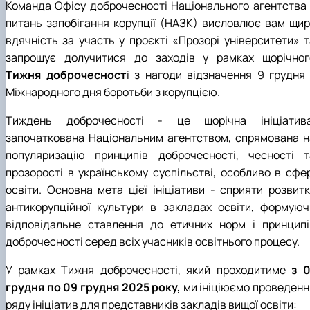
Команда Офісу доброчесності Національного агентства 
питань запобігання корупції (НАЗК) висловлює вам щир
вдячність за участь у проєкті «Прозорі університети» т
запрошує долучитися до заходів у рамках щорічног
Тижня доброчесност
і з нагоди відзначення 9 грудня 
Міжнародного дня боротьби з корупцією.
Тиждень доброчесності - це щорічна ініціатива
започаткована Національним агентством, спрямована н
популяризацію принципів доброчесності, чесності т
прозорості в українському суспільстві, особливо в сфер
освіти. Основна мета цієї ініціативи - сприяти розвитк
антикорупційної культури в закладах освіти, формуюч
відповідальне ставлення до етичних норм і принципі
доброчесності серед всіх учасників освітнього процесу.
У рамках Тижня доброчесності, який проходитиме
з 0
грудня по
09 грудня
2025
року,
ми ініціюємо проведенн
ряду ініціатив для представників закладів вищої освіти: