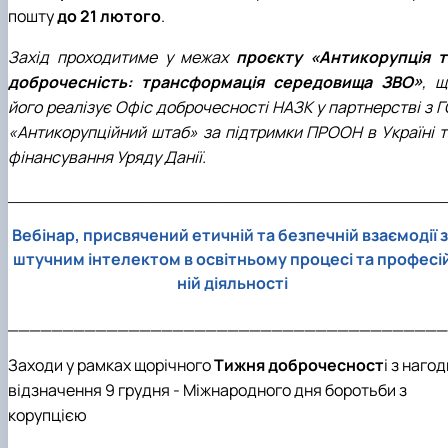
пошту
до 21 лютого
.
Захід проходитиме у межах
проєкту «Антикорупція т
доброчесність: трансформація середовища ЗВО»
,
щ
його реалізує Офіс доброчесності НАЗК у партнерстві з Г
«Антикорупційний штаб» за підтримки ПРООН в Україні т
фінансування Уряду Данії.
________________________________________________
Вебінар, присвячений етичній та безпечній взаємодії з
штучним інтелектом в освітньому процесі та професі
ній діяльності
________________________________________
Заходи у рамках щорічного
Тижня доброчесност
і з нагод
відзначення 9 грудня - Міжнародного дня боротьби з
корупцією