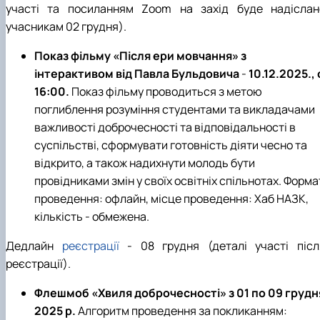
участі та посиланням
Zoom
на захід
буде надіслан
учасникам 02
грудня).
Показ фільму «Після ери мовчання» з
інтерактивом від Павла Бульдовича
-
10.12.2025., 
16:00.
Показ фільму проводиться з метою
поглиблення розуміння студентами та викладачами
важливості доброчесності та відповідальності в
суспільстві, сформувати готовність діяти чесно та
відкрито, а також надихнути молодь бути
провідниками змін у своїх освітніх спільнотах.
Форма
проведення: офлайн, місце проведення: Хаб НАЗК,
кількість - обмежена.
Дедлайн
реєстрації
- 08 грудня (деталі участі післ
реєстрації).
Флешмоб «Хвиля доброчесності»
з 01 по 09 грудн
2025 р.
Алгоритм проведення за покликанням: