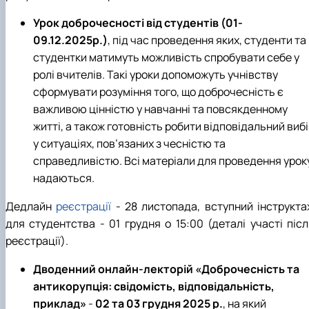
Урок доброчесності від студентів (01-
09.12.2025р.)
, під час проведення яких, студенти та
студентки матимуть можливість спробувати себе у
ролі вчителів. Такі уроки допоможуть учнівству
сформувати розуміння того, що доброчесність є
важливою цінністю у навчанні та повсякденному
житті, а також готовність робити відповідальний виб
у ситуаціях, пов’язаних з чесністю та
справедливістю.
Всі матеріали для проведення урок
надаються.
Дедлайн
реєстрації
- 28 листопада, вступний інструкта
для студентства - 01 грудня о 15:00 (деталі участі післ
реєстрації).
Дводенний онлайн-лекторій «Доброчесність та
антикорупція: свідомість, відповідальність,
приклад»
-
02 та 03 грудня 2025 р.
, на який