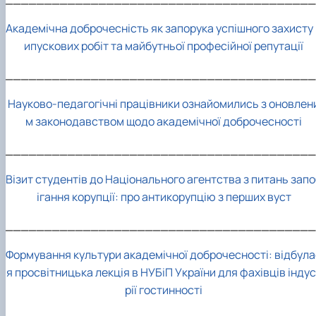
Академічна доброчесність як запорука успішного захисту 
ипускових робіт та майбутньої професійної репутації
________________________________________
Науково-педагогічні працівники ознайомились з оновлен
м законодавством щодо академічної доброчесності
________________________________________
Візит студентів до Національного агентства з питань зап
ігання корупції: про антикорупцію з перших вуст
________________________________________
Формування культури академічної доброчесності: відбула
я просвітницька лекція в НУБіП України для фахівців індус
рії гостинності