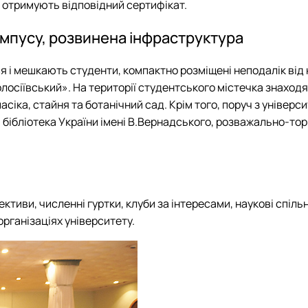
 отримують відповідний сертифікат.
ампусу, розвинена інфраструктура
ся і мешкають студенти, компактно розміщені неподалік від 
осіївський». На території студентського містечка знаходят
асіка, стайня та ботанічний сад. Крім того, поруч з уніве
 бібліотека України імені В.Вернадського, розважально-тор
лективи, численні гуртки, клуби за інтересами, наукові спіл
рганізаціях університету.