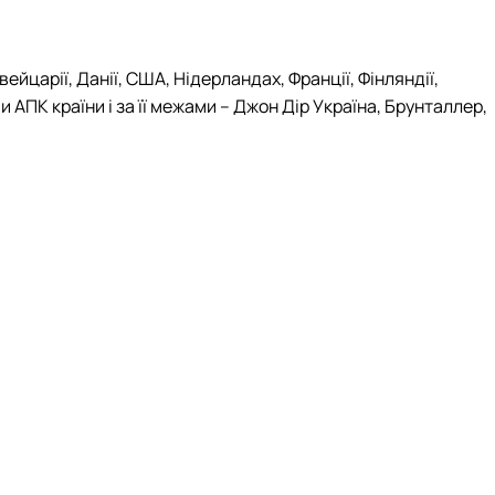
царії, Данії, США, Нідерландах, Франції, Фінляндії,
и АПК країни і за її межами – Джон Дір Україна, Брунталлер,