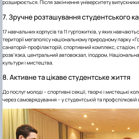
розширюється. Після закінчення університету випускники
7. Зручне розташування студентського к
17 навчальних корпусів та 11 гуртожитків, у яких навчають
території мегаполісу національному природному парку «Гол
санаторій-профілакторій, спортивний комплекс, стадіон, п
розв’язка, центральний автовокзал, іподром, Національна
культури і мистецтва.
8. Активне та цікаве студентське життя
До послуг молоді – спортивні секції, творчі і мистецькі ко
через самоврядування – у студентській та профспілковій о