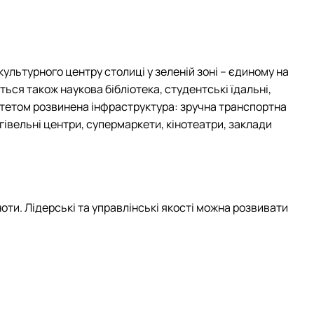
культурного центру столиці у зеленій зоні – єдиному на
ься також наукова бібліотека, студентські їдальні,
рситетом розвинена інфраструктура: зручна транспортна
гівельні центри, супермаркети, кінотеатри, заклади
ьноти. Лідерські та управлінські якості можна розвивати