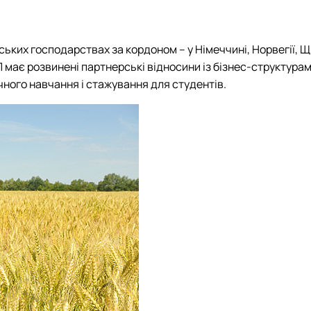
их господарствах за кордоном – у Німеччині, Норвегії, Щвей
іП має розвинені партнерські відносини із бізнес-структурам
ного навчання і стажування для студентів.