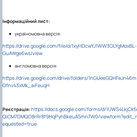
Інформаційний лист:
україномовна версія:
https://drive.google.com/file/d/1xyHDcwYJ1WW3OLYgMoxBL-
GuAWge6ws/view
англомовна
версія:
https://drive.google.com/drive/folders/1nGUeeGQHFeJn46m
Ofnv43xMk_aiFeuqH
https://docs.google.com/forms/d/1UWS4LkjCk5
Реєстрація:
QiCM7DMQO8rRr8f9HqPyhBkeuA5mn7W0/viewform?edit_r
equested=true