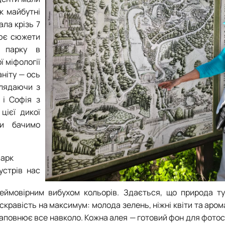
к майбутні
ла крізь 7
ює сюжети
я парку в
 міфології
ніту — ось
глядаючи з
 і Софія з
цієї дикої
ми бачимо
арк
устрів нас
еймовірним вибухом кольорів. Здається, що природа ту
скравість на максимум: молода зелень, ніжні квіти та аром
аповнює все навколо. Кожна алея — готовий фон для фотосе