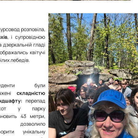
курсовод розповіла,
хів
, і супровідною
а дзеркальній гладі
ображались квітучі
ілих лебедів.
туденти були
ажені
складністю
ндшафту:
перепад
исот у парку
ановить 43 метри,
о дозволило
ворити унікальну