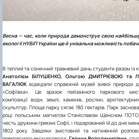
Весна — час, коли природа демонструє свою найбільшу 
екології НУБіП України ще й унікальна можливість поба
В теплий та сонячний травневий день студенти разом із 
Анатолієм БІЛУШЕНКО, Ольгою ДМИТРІЄВОЮ та 
ВАГАЛЮК
відвідали справжній музей живої природи 
«Софіївка». Це зразок пейзажного паркового ми
композиції води, землі, каменів, рослин, архітектурни
скульптур. Площа парку сягає 180 гектарів. Парк заснова
році польським магнатом Станіславом Щенсним ПОТ
честь дружини грекині Софії, і подарований їй до дня імен
1802 року. Завдяки змістовній та натхненній розпов
прекрасного екскурсовода,
Галини Володимирівни
, сту