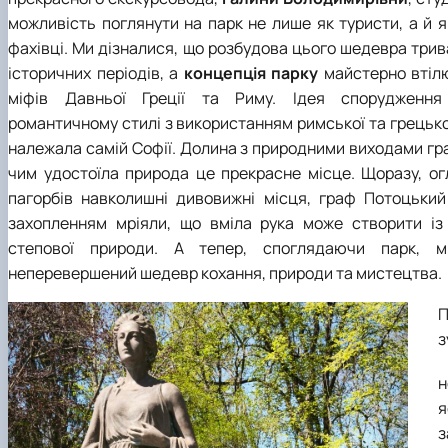
можливість поглянути на парк не лише як туристи, а й я
фахівці. Ми дізналися, що розбудова цього шедевра трива
історичних періодів, а
концепція парку
майстерно втіл
міфів Давньої Греції та Риму. Ідея спорудженн
романтичному стилі з використанням римської та грецької
належала самій Софії. Долина з природними виходами гра
чим удостоїла природа це прекрасне місце. Щоразу, о
пагорбів навколишні дивовижні місця, граф Потоцький
захопленням мріяли, що вміла рука може створити із 
степової природи. А тепер, споглядаючи парк, 
неперевершений шедевр кохання, природи та мистецтва.
П
з
н
я
з