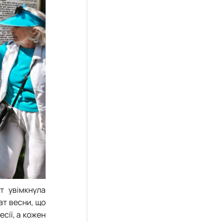
т увімкнула
ат весни, що
сії, а кожен