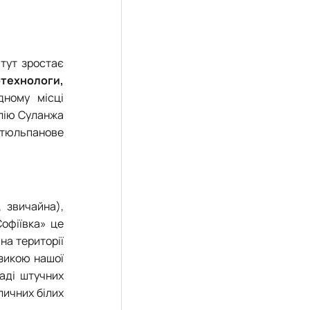
тут зростає
отехнологи,
дному місці
олію Суланжа
, тюльпанове
 звичайна),
Софіївка» це
на території
узикою нашої
ладі штучних
личних білих