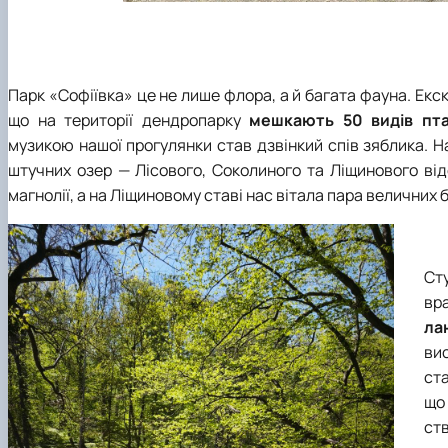
Парк «Софіївка» це не лише флора, а й багата фауна. Екс
що на території дендропарку
мешкають 50 видів пта
музикою нашої прогулянки став дзвінкий спів зяблика. Н
штучних озер — Лісового, Соколиного та Ліщинового від
магнолії, а на Ліщиновому ставі нас вітала пара величних б
С
вр
ла
в
ст
щ
ст