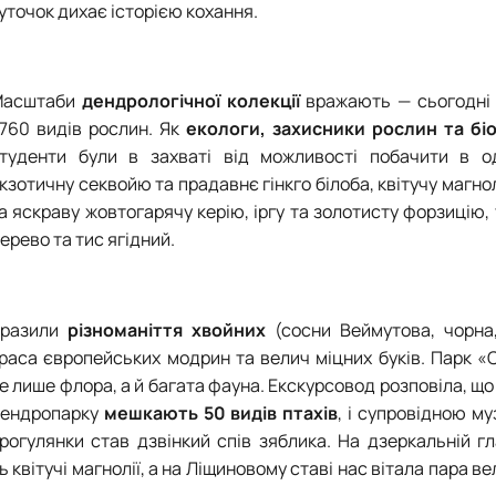
уточок дихає історією кохання.
асштаби
дендрологічної колекції
вражають — сьогодні 
760 видів рослин. Як
екологи, захисники рослин та бі
туденти були в захваті від можливості побачити в о
кзотичну секвойю та прадавнє гінкго білоба, квітучу магн
а яскраву жовтогарячу керію, іргу та золотисту форзицію
ерево та тис ягідний.
Вразили
різноманіття хвойних
(сосни Веймутова, чорна,
раса європейських модрин та велич міцних буків. Парк «
е лише флора, а й багата фауна. Екскурсовод розповіла, що 
ендропарку
мешкають 50 видів птахів
, і супровідною м
рогулянки став дзвінкий спів зяблика. На дзеркальній г
квітучі магнолії, а на Ліщиновому ставі нас вітала пара ве