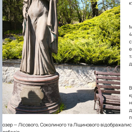
к
М
4
с
е
т
д
к
н
д
п
озер — Лісового, Соколиного та Ліщинового відображались 
лебедів.