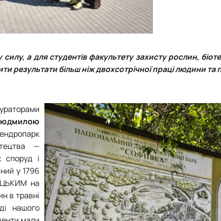
силу, а для студентів факультету захисту рослин, біоте
чити результати більш ніж двохсотрічної праці людини та
кураторами
Людмилою
дендропарк
стецтва —
х споруд і
ний у 1796
ОЦЬКИМ на
ин в травні
іді нашого
денти мали