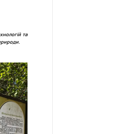
хнологій та
 природи.