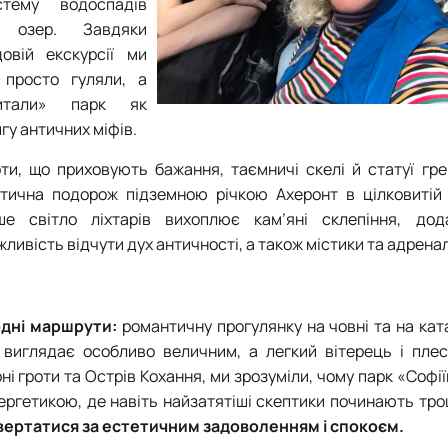
стему водоспадів
 озер. Завдяки
довій екскурсії ми
 просто гуляли, а
итали» парк як
гу античних міфів.
оти, що приховують бажання, таємничі скелі й статуї гре
стична подорож підземною річкою Ахеронт в цілковитій 
ше світло ліхтарів вихоплює кам’яні склепіння, дод
ливість відчути дух античності, а також містики та адренал
одні маршрути:
романтичну прогулянку на човні та на ка
виглядає особливо величним, а легкий вітерець і плес
і гроти та Острів Кохання, ми зрозуміли, чому парк «Софі
нергетикою, де навіть найзатятіші скептики починають тро
овертатися за естетичним задоволенням і спокоєм.