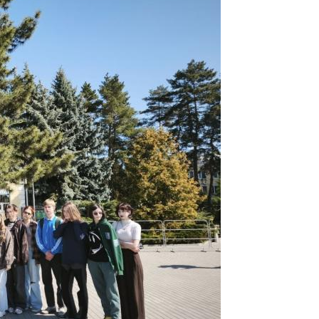
Забезпечення ОПП «Карантин рослин»
Забезпечення ОПП «Екологічна біотехнологія та біоенергетика
 екологія"
Забезпечення ОПП «Екологія та охорона навколишнього сере
Забезпечення ОПП «Екологічний контроль та аудит»