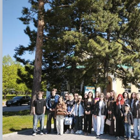
Сенат cтудентської організації факультету
Відомі постаті факультету
ІІ етап Всеукраїнської олімпіади з дисципліни "Загальна