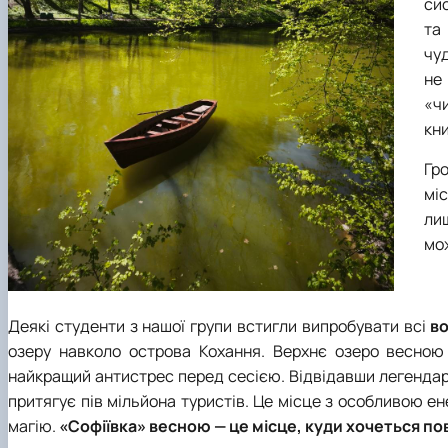
си
та
чу
не
«ч
кни
Гр
мі
ли
мож
Деякі студенти з нашої групи встигли випробувати всі
в
озеру навколо острова Кохання. Верхнє озеро весною 
найкращий антистрес перед сесією. Відвідавши легендарн
притягує пів мільйона туристів. Це місце з особливою е
магію.
«Софіївка» весною — це місце, куди хочеться п