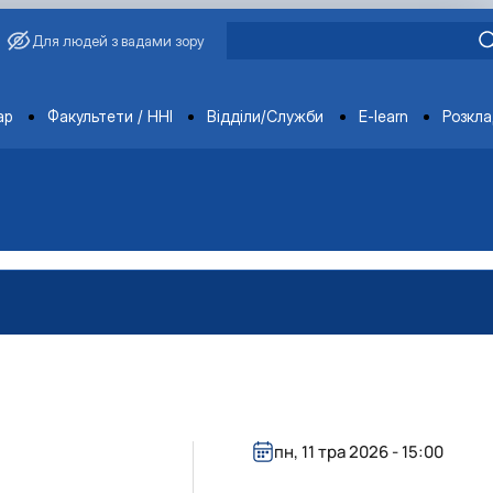
Для людей з вадами зору
ments
ар
Факультети / ННІ
Відділи/Служби
E-learn
Розкл
пн, 11 тра 2026 - 15:00
вища»