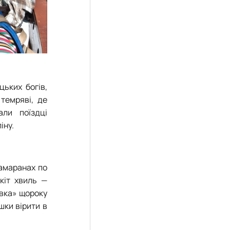
цьких богів,
темряві, де
али поїздці
іну.
тамаранах по
кіт хвиль —
ївка» щороку
шки вірити в