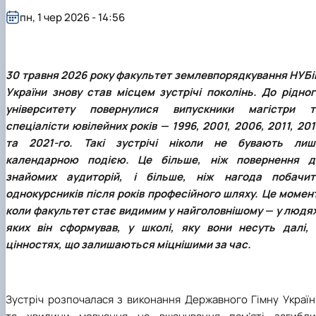
Іноземні мови
Їдальні та буфети
Центр вивчення мов
Психологічна підтримка
Біоетична комісія
Рада молодих вчених
Методичні рекомендації, пам'ятки
ЦКНО «Агропромисловий комплекс, лісове і
Доступ до публічної інформації
Наглядова рада
Історія університету
пн, 1 чер 2026 - 14:56
Працевлаштування
Студентські квитки
Інклюзивне середовище
Наукові видання
садово-паркове господарство, ветеринарна
Наукові школи
Форми документів
Державні закупівлі
Рада роботодавців
Видатні випускники та працівники
Наука для бізнесу
медицина»
Стартап школа НУБіП України
Патентно-ліцензійна діяльність
Досліднику та автору
Офіційна символіка
Благодійний фонд «Голосіївська ініціатива
Звіт ректора
Обладнання НУБіП України
Звіт про проведення НТЗ
Каталог наукових послуг
Антикорупційні заходи
2020»
Пам'яті захисників України
Наукові журнали НУБіП України
«SEB-2024»
Гендерна радниця
Почесні доктори і професори НУБіП України
Уповноважена особа з питань запобігання 
30 травня 2026 року факультет землевпорядкування НУБі
Наукові журнали НУБіП України (English)
«SEB-2025»
Контактна інформація
виявлення корупції
Пресслужба
України знову став місцем зустрічі поколінь. До рідног
Пам'ятка про проведення науково-технічни
Університетський кур'єр
Положення про антикорупційного
університету повернулися випускники магістри т
заходів
уповноваженого НУБіП України
Вибори ректора
спеціалісти ювілейних років — 1996, 2001, 2006, 2011, 20
Порядок планування та організації
Програма розвитку університету «Голосіївсь
Національні нормативно-правові акти
та 2021-го. Такі зустрічі ніколи не бувають лиш
проведення НТЗ
ініціатива – 2025»
Нормативно-правові акти НУБіП України
Результати науково-технічних заходів
Інформаційні ресурси НАЗК
календарною подією. Це більше, ніж повернення д
Монографії
Методичні роз’яснення НАЗК
знайомих аудиторій, і більше, ніж нагода побачит
Антикорупційні заходи
однокурсників після років професійного шляху. Це момент
коли факультет стає видимим у найголовнішому — у людях
яких він сформував, у школі, яку вони несуть далі, 
цінностях, що залишаються міцнішими за час.
Зустріч розпочалася з виконання Державного Гімну Україн