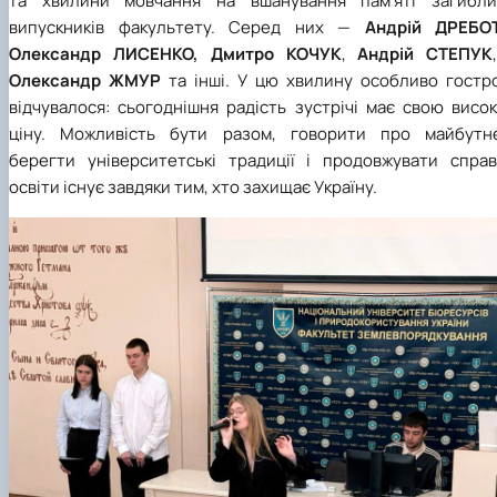
та хвилини мовчання на вшанування пам’яті загибли
випускників факультету. Серед них —
Андрій ДРЕБО
Олександр ЛИСЕНКО, Дмитро КОЧУК
,
Андрій СТЕПУК
Олександр ЖМУР
та інші. У цю хвилину особливо гостр
відчувалося: сьогоднішня радість зустрічі має свою висо
ціну. Можливість бути разом, говорити про майбутнє
берегти університетські традиції і продовжувати справ
освіти існує завдяки тим, хто захищає Україну.