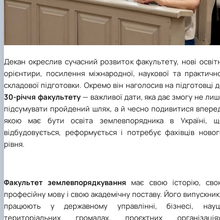
Декан окреслив сучасний розвиток факультету, нові освіт
орієнтири, посилення міжнародної, наукової та практично
складової підготовки. Окремо він наголосив на підготовці 
30-річчя факультету
— важливої дати, яка дає змогу не ли
підсумувати пройдений шлях, а й чесно подивитися вперед
якою має бути освіта землевпорядника в Україні, щ
відбудовується, реформується і потребує фахівців новог
рівня.
Факультет землевпорядкування
має свою історію, сво
професійну мову і свою академічну поставу. Його випускни
працюють у державному управлінні, бізнесі, науці
територіальних громадах, проєктних організаціях