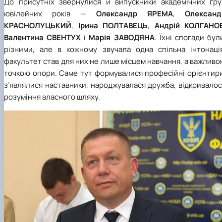
До присутніх звернулися й випускники академічних гру
ювілейних років —
Олександр ЯРЕМА
,
Олександ
КРАСНОЛУЦЬКИЙ
,
Ірина ПОЛТАВЕЦЬ
,
Андрій КОЛГАНО
Валентина СВЕНТУХ
і
Марія ЗАВОДЯНА
. Їхні спогади бул
різними, але в кожному звучала одна спільна інтонація
факультет став для них не лише місцем навчання, а важлив
точкою опори. Саме тут формувалися професійні орієнтири
з’являлися наставники, народжувалася дружба, відкривало
розуміння власного шляху.