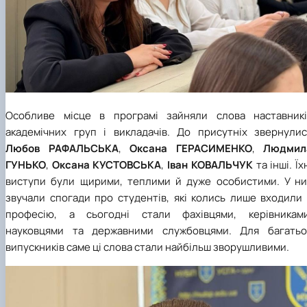
Особливе місце в програмі зайняли слова наставникі
академічних груп і викладачів. До присутніх звернулис
Любов РАФАЛЬСЬКА
,
Оксана ГЕРАСИМЕНКО
,
Людмил
ГУНЬКО
,
Оксана КУСТОВСЬКА
,
Іван КОВАЛЬЧУК
та інші. Їх
виступи були щирими, теплими й дуже особистими. У ни
звучали спогади про студентів, які колись лише входили 
професію, а сьогодні стали фахівцями, керівниками
науковцями та державними службовцями. Для багатьо
випускників саме ці слова стали найбільш зворушливими.