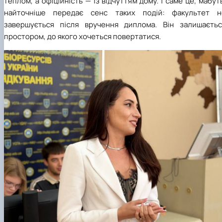
теплом, а офіційність — із відчуттям дому. І саме це, мабут
найточніше передає сенс таких подій: факультет н
завершується після вручення диплома. Він залишаєтьс
простором, до якого хочеться повертатися.