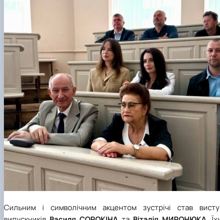
Сильним і символічним акцентом зустрічі став висту
випускників
Василя СОРОКІНА
та
Віталія МИРОНЮКА
. Їх