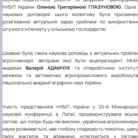
НУБіП України
Оленою Григорівною ГЛАЗУНОВОЮ.
Одна 
наукових доповідей цього колективу була присвячен
розв’язанню актуальній зараз проблемі по використанн
штучного інтелекту у сільському господарстві.
Цікавою була також наукова доповідь з актуальних пробле
агроінженерії, авторами якої були віцепрезидент НААН
академік
Валерій АДАМЧУК
та співробітники Інститут
механіки та автоматики агропромислового виробництв
Національної академії аграрних наук України.
Участь представників НУБіП України у 25-й Міжнародні
науковій конференції в Латвії продемонструвала всьом
світові, що попри будь-які виклики, українська агроінженер
наука розвивається, має глибоку спадковість поколінь, шан
своїх вчителів та впевнено інтегрується у світови