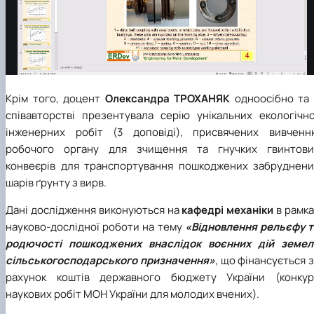
Крім того, доцент
Олександра ТРОХАНЯК
одноосібно та 
співавторстві презентувала серію унікальних екологічно
інженерних робіт (3 доповіді), присвячених вивченн
робочого органу для зчищення та гнучких гвинтови
конвеєрів для транспортування пошкоджених забруднени
шарів ґрунту з вирв
.
Дані дослідження виконуються на
кафедрі механіки
в рамк
науково-дослідної роботи на тему
«Відновлення рельєфу т
родючості пошкоджених внаслідок воєнних дій земел
сільськогосподарського призначення»
, що фінансується 
рахунок коштів державного бюджету України (конкур
наукових робіт МОН України для молодих вчених).