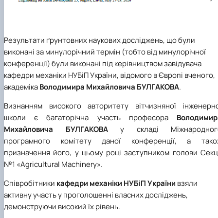
Результати ґрунтовних наукових досліджень, що були
виконані за минулорічний термін (тобто від минулорічної
конференції) були виконані під керівництвом завідувача
кафедри механіки НУБіП України, відомого в Європі вченого,
академіка
Володимира Михайловича БУЛГАКОВА
.
Визнанням високого авторитету вітчизняної інженерно
школи є
багаторічна участь
професора
Володимир
Михайловича БУЛГАКОВА
у складі Міжнародног
програмного комітету даної конференції
,
а тако
призначення
його
, у цьому році заступником голови Секц
№1 «Agricultural Machinery»
.
Співробітники
кафедри механіки НУБіП України
взяли
активну участь у проголошенні власних досліджень,
демонструючи високий їх рівень.