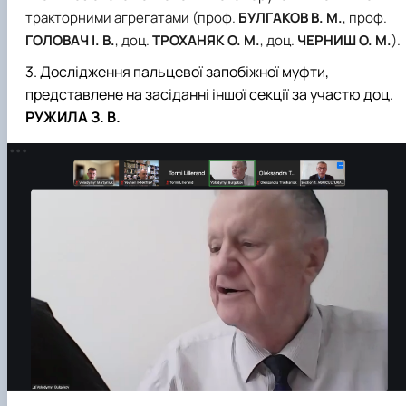
тракторними агрегатами (проф.
БУЛГАКОВ В. М.
, проф.
ГОЛОВАЧ І. В.
, доц.
ТРОХАНЯК О. М.
, доц.
ЧЕРНИШ О. М.
).
Дослідження пальцевої запобіжної муфти,
представлене на засіданні іншої секції за участю доц.
РУЖИЛА З. В
.