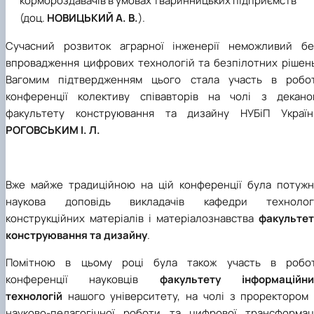
кормороздавачів в умовах тваринницьких підприємств
(доц.
НОВИЦЬКИЙ
А. В.
).
Сучасний розвиток аграрної інженерії неможливий бе
впровадження цифрових технологій та безпілотних рішень
Вагомим підтвердженням цього стала участь в робот
конференції колективу співавторів на чолі з декано
факультету конструювання та дизайну НУБіП Україн
РОГОВСЬКИМ І. Л.
Вже майже традиційною на цій конференції була потужн
наукова доповідь викладачів кафедри технологі
конструкційних матеріалів і матеріалознавства
факультет
конструювання та дизайну
.
Помітною в цьому році була також участь в робот
конференції науковців
факультету інформаційни
технологій
нашого університету, на чолі з проректором 
науково-педагогічної роботи та цифрової трансформаці