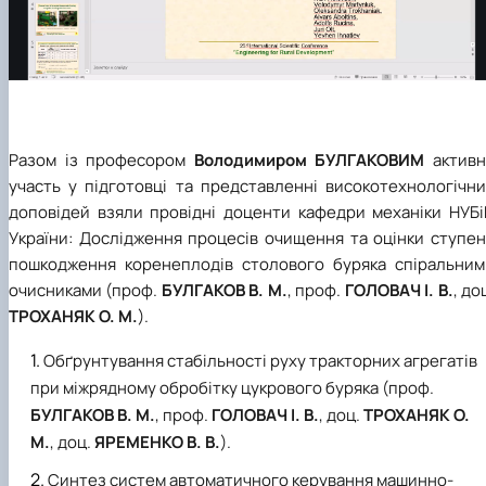
Разом із професором
Володимиром БУЛГАКОВИМ
активн
участь у підготовці та представленні високотехнологічни
доповідей взяли провідні доценти кафедри механіки НУБі
України:
Дослідження процесів очищення та оцінки ступен
пошкодження коренеплодів столового буряка спіральним
очисниками (проф.
БУЛГАКОВ В. М.
, проф.
ГОЛОВАЧ І. В.
, до
ТРОХАНЯК О. М.
).
Обґрунтування стабільності руху тракторних агрегатів
при міжрядному обробітку цукрового буряка (проф.
БУЛГАКОВ В. М.
, проф.
ГОЛОВАЧ І. В.
, доц.
ТРОХАНЯК О.
М.
, доц.
ЯРЕМЕНКО В. В.
).
Синтез систем автоматичного керування машинно-