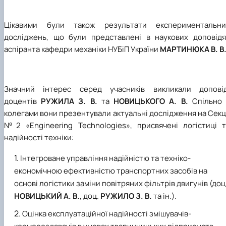
Цікавими були також результати експериментальни
досліджень, що були представлені в наукових доповідя
аспіранта кафедри механіки НУБіП України
МАРТИНЮКА В. В
Значний інтерес серед учасників викликали доповід
доцентів
РУЖИЛА
З. В.
та
НОВИЦЬКОГО
А. В.
Спільно 
колегами вони презентували актуальні дослідження на Секц
№2 «Engineering Technologies», присвячені логістиці т
надійності техніки:
Інтегроване управління надійністю та техніко-
економічною ефективністю транспортних засобів на
основі логістики заміни повітряних фільтрів двигунів (доц
НОВИЦЬКИЙ А. В.
, доц.
РУЖИЛО
З. В.
та ін.)
.
Оцінка експлуатаційної надійності змішувачів-