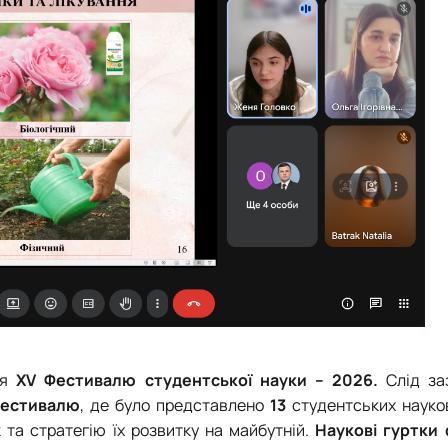
ня
Х
V
Фестивалю студентської науки – 2026.
Слід за
Фестивалю
, де
було представлено
13
студентських науко
 та стратегію їх розвитку на майбутній.
Н
аукові гуртки