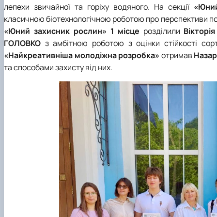
лепехи звичайної та горіху водяного. На секції
«Юний
класичною біотехнологічною роботою про перспективи по
«Юний захисник рослин» 1 місце
розділили
Вікторі
ГОЛОВКО
з амбітною роботою з оцінки стійкості сорт
«Найкреативніша молодіжна розробка»
отримав
Наза
та способами захисту від них.