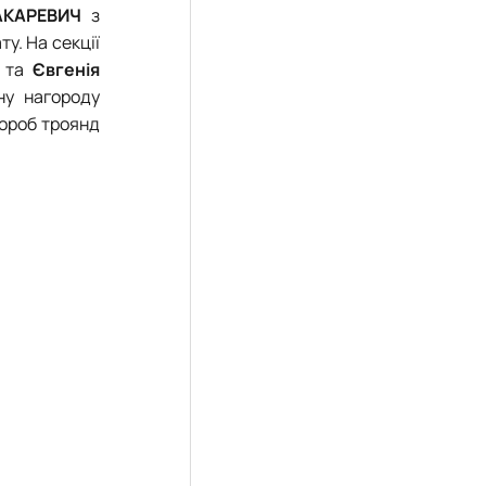
АКАРЕВИЧ
з
у. На секції
ї та
Євгенія
ну нагороду
вороб троянд