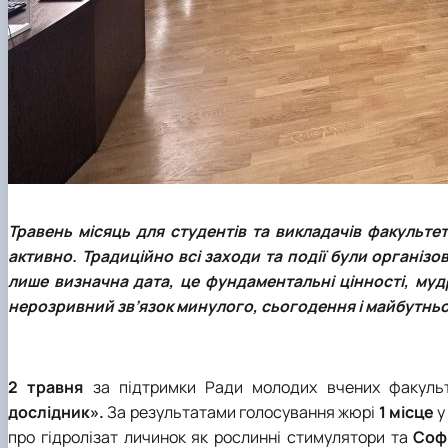
Травень місяць для студентів та викладачів
факультету
активно.
Традиційно всі заходи та події були організо
лише визначна дата, це фундаментальні цінності, мудр
нерозривний зв’язок минулого, сьогодення і майбутнь
2 травня
за підтримки
Ради молодих вчених факуль
дослідник».
За результатами голосування жюрі
1
місце
у
про гідролізат личинок як рослинні стимулятори та
Соф