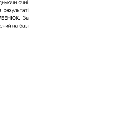
днуючи очні
 результаті
РБЕНЮК.
За
ений на базі