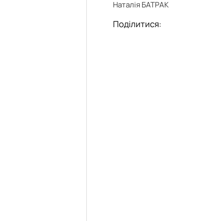
Наталія БАТРАК
»
Поділитися:
довища»