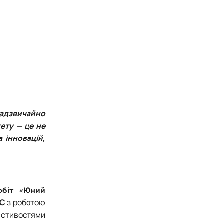
надзвичайно
тету — це не
а інновацій,
обіт «Юний
УС
з роботою
астивостями