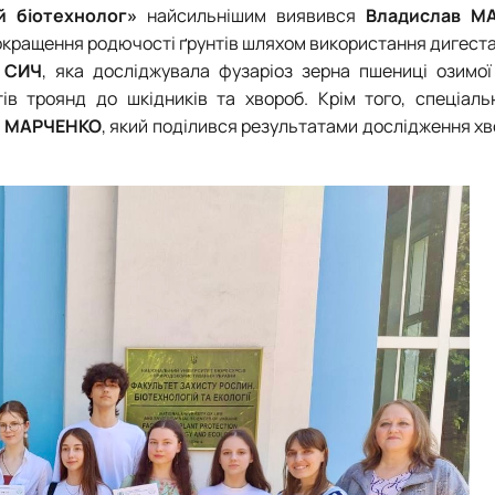
 біотехнолог»
найсильнішим виявився
Владислав М
кращення родючості ґрунтів шляхом використання дигестат
я СИЧ
, яка досліджувала фузаріоз зерна пшениці озимо
ів троянд до шкідників та хвороб. Крім того,
спеціаль
р МАРЧЕНКО
, який поділився результатами дослідження х