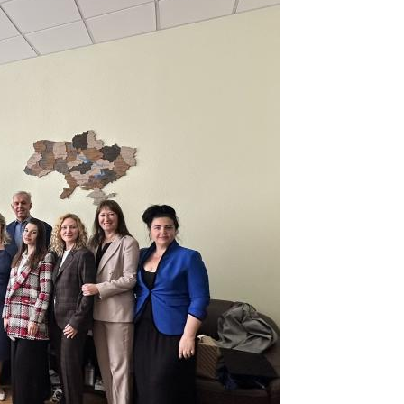
Забезпечення ОПП «Карантин рослин»
Забезпечення ОПП «Екологічна біотехнологія та біоенергетика
 екологія"
Забезпечення ОПП «Екологія та охорона навколишнього сере
Забезпечення ОПП «Екологічний контроль та аудит»