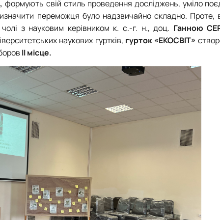
,
формують свій стиль проведення досліджень, уміло поє
визначити переможця було надзвичайно складно. Проте, в
 чолі з науковим керівником к. с.-г. н., доц.
Ганною СЕ
верситетських наукових гуртків,
г
урток «ЕКОСВІТ»
створ
боров
II місце.