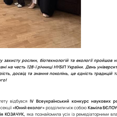
 захисту рослин, біотехнологій та екології пройшов 
вані на честь
128-ї річниці НУБіП України. День універси
ість, досвід та знання поколінь, це єдність традицій т
ого!
тету
відбувся
ІV Всеукраїнський конкурс наукових р
 секції
«Юний еколог»
розділили між собою
Каміла БЄЛО
ія КОЗАЧУК,
яка познайомила усіх із ремедіаторними вл