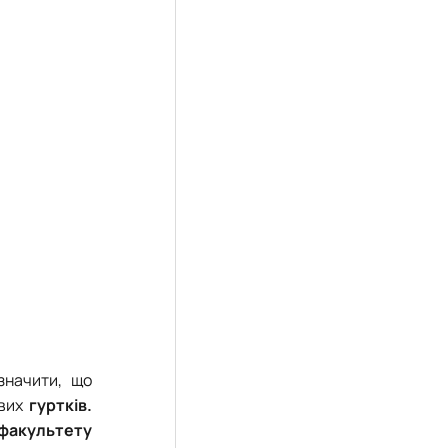
значити, що
вих
гуртків.
 факультету