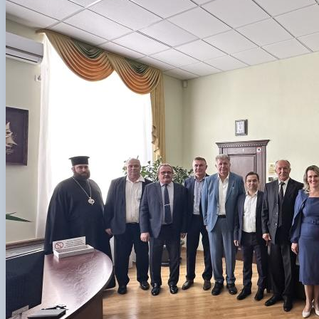
Сенат cтудентської організації факультету
Відомі постаті факультету
ІІ етап Всеукраїнської олімпіади з дисципліни "Загальна