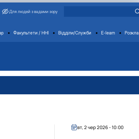
Для людей з вадами зору
ments
ар
Факультети / ННІ
Відділи/Служби
E-learn
Розкл
вт, 2 чер 2026 - 10:00
вища»