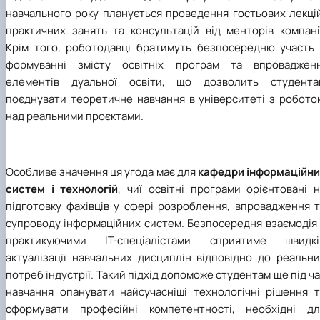
навчального року планується проведення гостьових лекцій
практичних занять та консультацій від менторів компанії
Крім того, роботодавці братимуть безпосередню участь 
формуванні змісту освітніх програм та впровадженн
елементів дуальної освіти, що дозволить студента
поєднувати теоретичне навчання в університеті з робото
над реальними проєктами.
Особливе значення ця угода має для
кафедри інформаційни
систем і технологій
, чиї освітні програми орієнтовані 
підготовку фахівців у сфері розроблення, впровадження т
супроводу інформаційних систем. Безпосередня взаємодія 
практикуючими ІТ-спеціалістами сприятиме швидкі
актуалізації навчальних дисциплін відповідно до реальни
потреб індустрії. Такий підхід допоможе студентам ще під ч
навчання опанувати найсучасніші технологічні рішення т
сформувати професійні компетентності, необхідні дл