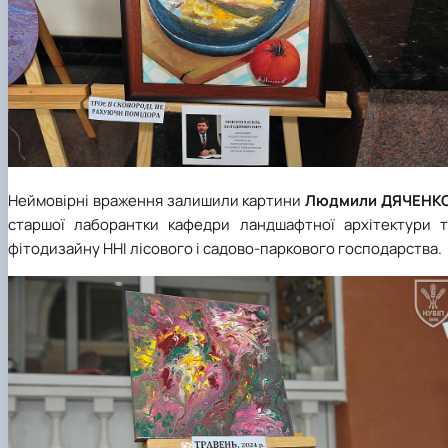
Неймовірні враження залишили картини
Людмили ДЯЧЕНК
старшої лаборантки кафедри ландшафтної архітектури т
фітодизайну ННІ лісового і садово-паркового господарства.