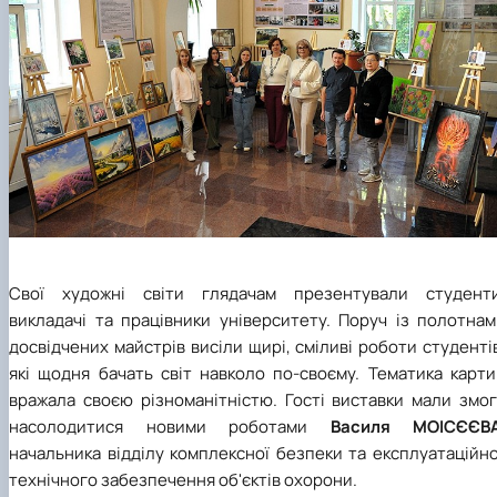
Свої художні світи глядачам презентували студенти
викладачі та працівники університету. Поруч із полотнам
досвідчених майстрів висіли щирі, сміливі роботи студенті
які щодня бачать світ навколо по-своєму. Тематика карти
вражала своєю різноманітністю. Гості виставки мали змог
насолодитися новими роботами
Василя МОІСЄЄВ
начальника відділу комплексної безпеки та експлуатаційн
технічного забезпечення об'єктів охорони.