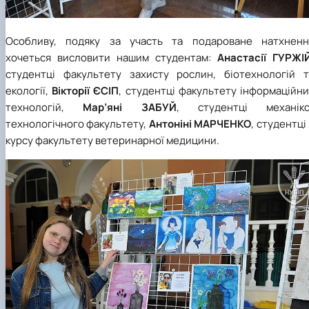
Особливу, подяку за участь та подароване натхненн
хочеться висловити нашим студентам:
Анастасії ГУРЖІ
студентці факультету захисту рослин, біотехнологій т
екології,
Вікторії ЄСІП
, студентці факультету інформаційн
технологій,
Мар’яні ЗАБУЙ
, студентці механіко
технологічного факультету,
Антоніні МАРЧЕНКО
, студентці
курсу факультету ветеринарної медицини.