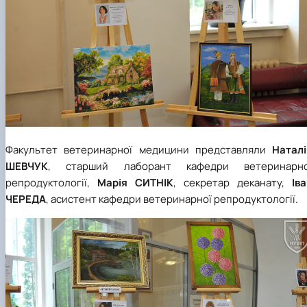
Факультет ветеринарної медицини представляли
Наталі
ШЕВЧУК
, старший лаборант кафедри ветеринарно
репродуктології,
Марія СИТНІК
, секретар деканату,
Ів
ЧЕРЕДА
, асистент кафедри ветеринарної репродуктології.