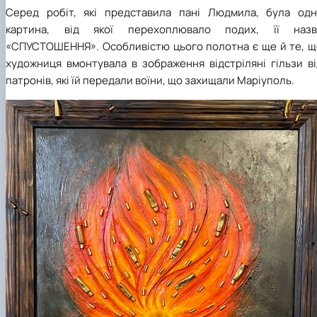
Серед робіт, які представила пані Людмила, була одн
картина, від якої перехоплювало подих, її назв
«СПУСТОШЕННЯ». Особливістю цього полотна є ще й те, щ
художниця вмонтувала в зображення відстріляні гільзи ві
патронів, які їй передали воїни, що захищали Маріуполь.