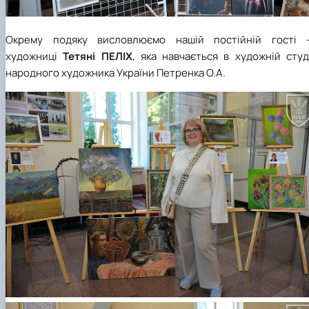
Окрему подяку висловлюємо нашій постійній гості 
художниці
Тетяні ПЕЛІХ
, яка навчається в художній студ
народного художника України Петренка О.А.