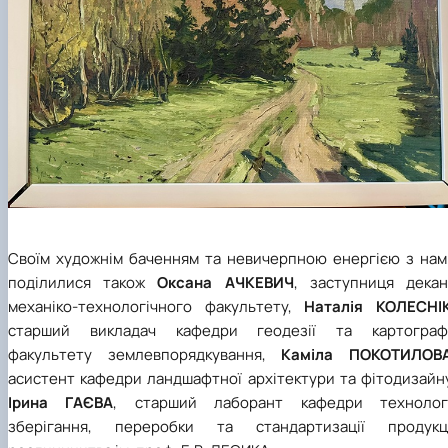
Своїм художнім баченням та невичерпною енергією з нам
поділилися також
Оксана АЧКЕВИЧ
, заступниця декан
механіко-технологічного факультету,
Наталія КОЛЕСНІ
старший викладач кафедри геодезії та картографі
факультету землевпорядкування,
Каміла ПОКОТИЛОВ
асистент кафедри ландшафтної архітектури та фітодизайну
Ірина ГАЄВА
, старший лаборант кафедри технологі
зберігання, переробки та стандартизації продукці