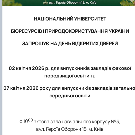
Кафедра англійської філології
Кафедра фізичної культури і спорту
Кафедра філософії та міжнародної
НАЦІОНАЛЬНИЙ УНІВЕРСИТЕТ
комунікації
Кафедра психології
БІОРЕСУРСІВ І ПРИРОДОКОРИСТУВАННЯ УКРАЇНИ
Кафедра культурології
ЗАПРОШУЄ НА ДЕНЬ ВІДКРИТИХ ДВЕРЕЙ
02 квітня 2026 р. для випускників закладів фахової
передвищої освіти
та
07 квітня 2026 року
для випускників закладів загально
середньої освіти
0
0
о 10
актова зала навчального корпусу №3,
вул. Героїв Оборони 15, м. Київ