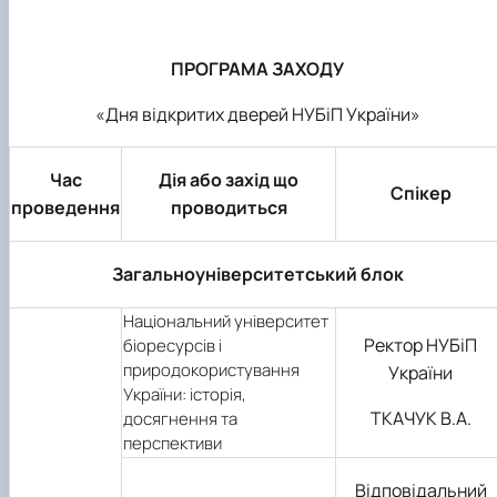
ПРОГРАМА ЗАХОДУ
«Дня відкритих дверей НУБіП України»
Час
Дія або захід що
Спікер
проведення
проводиться
Загальноуніверситетський блок
Національний університет
Ректор НУБіП
біоресурсів і
природокористування
України
України: історія,
ТКАЧУК
В.А.
досягнення та
перспективи
Відповідальний