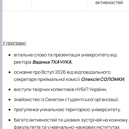
активностей
У програмі:
вітальне слово та презентація університету від
ректора
Вадима ТКАЧУКА
,
основне про Вступ 2026 від відповідального
секретаря приймальної комісії
Олексія СОЛОМКИ
,
виступи творчих колективів НУБіП України,
знайомство із Сенатом студентської організації,
прогулянка унікальною територією університету,
багато активностей та цікавих зустрічей на кожному 
факультетів та у навчально-наукових інститутах.