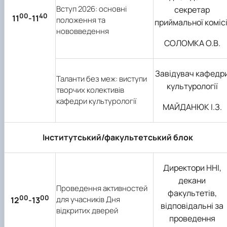
Вступ 2026: основні
секретар
00
40
11
-11
положення та
приймальної комісі
нововведення
СОЛОМКА О.В.
Завідувач кафедр
Таланти без меж: виступи
культурології
творчих колективів
кафедри культурології
МАЙДАНЮК І.З.
Інститутський/факультетський блок
Директори ННІ,
декани
Проведення активностей
факультетів,
00
00
для учасників Дня
12
-13
відповідальні за
відкритих дверей
проведення