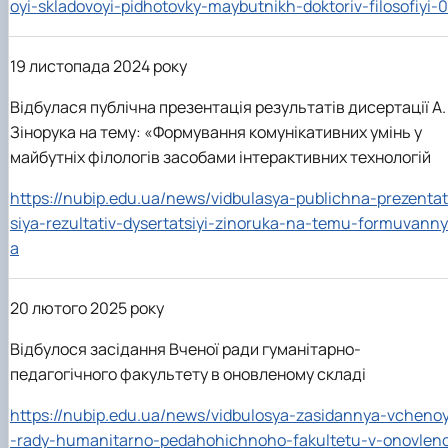
oyi-skladovoyi-pidhotovky-maybutnikh-doktoriv-filosofiyi-0
19 листопада 2024 року
Відбулася публічна презентація результатів дисертації А.
Зінорука на тему: «Формування комунікативних умінь у
майбутніх філологів засобами інтерактивних технологій
https://nubip.edu.ua/news/vidbulasya-publichna-prezentat
siya-rezultativ-dysertatsiyi-zinoruka-na-temu-formuvanny
a
20 лютого 2025 року
Відбулося засідання Вченої ради гуманітарно-
педагогічного факультету в оновленому складі
https://nubip.edu.ua/news/vidbulosya-zasidannya-vchenoy
-rady-humanitarno-pedahohichnoho-fakultetu-v-onovlen