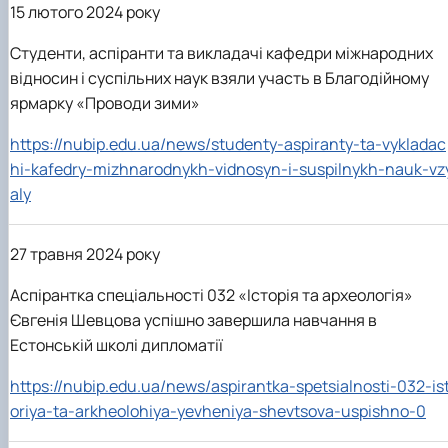
15 лютого 2024 року
Студенти, аспіранти та викладачі кафедри міжнародних
відносин і суспільних наук взяли участь в Благодійному
ярмарку «Проводи зими»
https://nubip.edu.ua/news/studenty-aspiranty-ta-vykladac
hi-kafedry-mizhnarodnykh-vidnosyn-i-suspilnykh-nauk-vz
aly
27 травня 2024 року
Аспірантка спеціальності 032 «Історія та археологія»
Євгенія Шевцова успішно завершила навчання в
Естонській школі дипломатії
https://nubip.edu.ua/news/aspirantka-spetsialnosti-032-is
oriya-ta-arkheolohiya-yevheniya-shevtsova-uspishno-0