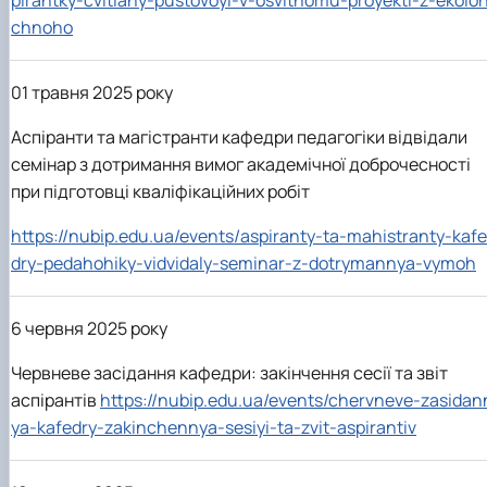
pirantky-cvitlany-pustovoyi-v-osvitnomu-proyekti-z-ekoloh
chnoho
01 травня 2025 року
Аспіранти та магістранти кафедри педагогіки відвідали
семінар з дотримання вимог академічної доброчесності
при підготовці кваліфікаційних робіт
https://nubip.edu.ua/events/aspiranty-ta-mahistranty-kafe
dry-pedahohiky-vidvidaly-seminar-z-dotrymannya-vymoh
6 червня 2025 року
Червневе засідання кафедри: закінчення сесії та звіт
аспірантів
https://nubip.edu.ua/events/chervneve-zasidan
ya-kafedry-zakinchennya-sesiyi-ta-zvit-aspirantiv