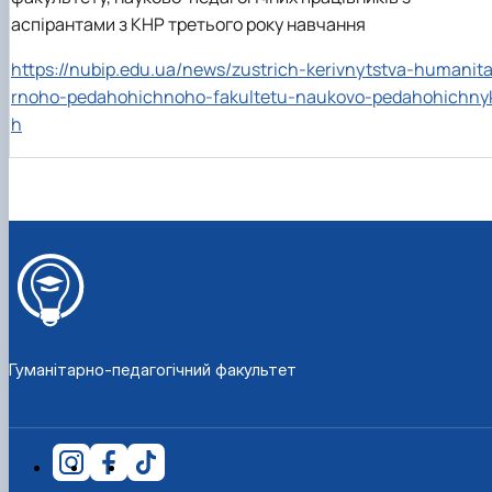
аспірантами з КНР третього року навчання
https://nubip.edu.ua/news/zustrich-kerivnytstva-humanit
rnoho-pedahohichnoho-fakultetu-naukovo-pedahohichny
h
Гуманітарно-педагогічний факультет