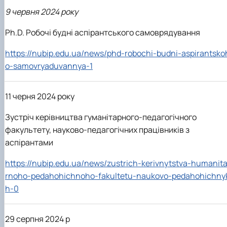
9 червня 2024 року
Ph.D. Робочі будні аспірантського самоврядування
https://nubip.edu.ua/news/phd-robochi-budni-aspirantsko
o-samovryaduvannya-1
11 черня 2024 року
Зустріч керівництва гуманітарного-педагогічного
факультету, науково-педагогічних працівників з
аспірантами
https://nubip.edu.ua/news/zustrich-kerivnytstva-humanit
rnoho-pedahohichnoho-fakultetu-naukovo-pedahohichny
h-0
29 серпня 2024 р