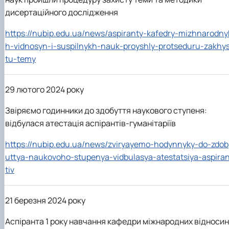
дисертаційного дослідження
https://nubip.edu.ua/news/aspiranty-kafedry-mizhnarodny
h-vidnosyn-i-suspilnykh-nauk-proyshly-protseduru-zakhy
tu-temy
29 лютого 2024 року
Звіряємо годинники до здобуття наукового ступеня:
відбулася атестація аспірантів-гуманітаріїв
https://nubip.edu.ua/news/zviryayemo-hodynnyky-do-zdob
uttya-naukovoho-stupenya-vidbulasya-atestatsiya-aspira
tiv
21 березня 2024 року
Аспіранта 1 року навчання кафедри міжнародних відносин