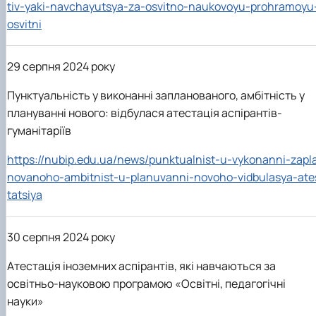
tiv-yaki-navchayutsya-za-osvitno-naukovoyu-prohramoyu
osvitni
29 серпня 2024 року
Пунктуальність у виконанні запланованого, амбітність у
плануванні нового: відбулася атестація аспірантів-
гуманітаріїв
https://nubip.edu.ua/news/punktualnist-u-vykonanni-zapl
novanoho-ambitnist-u-planuvanni-novoho-vidbulasya-ate
tatsiya
30 серпня 2024 року
Атестація іноземних аспірантів, які навчаються за
освітньо-науковою програмою «Освітні, педагогічні
науки»