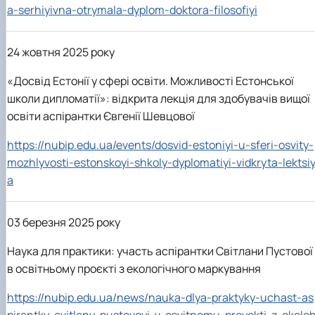
a-serhiyivna-otrymala-dyplom-doktora-filosofiyi
24 жовтня 2025 року
«Досвід Естонії у сфері освіти. Можливості Естонської
школи дипломатії»: відкрита лекція для здобувачів вищої
освіти аспірантки Євгенії Шевцової
https://nubip.edu.ua/events/dosvid-estoniyi-u-sferi-osvity-
mozhlyvosti-estonskoyi-shkoly-dyplomatiyi-vidkryta-lektsi
a
03 березня 2025 року
Наука для практики: участь аспірантки Cвітлани Пустової
в освітньому проєкті з екологічного маркування
https://nubip.edu.ua/news/nauka-dlya-praktyky-uchast-as