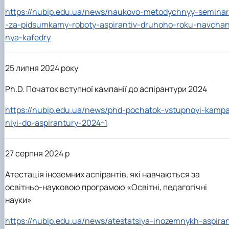
https://nubip.edu.ua/news/naukovo-metodychnyy-seminar
-za-pidsumkamy-roboty-aspirantiv-druhoho-roku-navcha
nya-kafedry
25 липня 2024 року
Ph.D. Початок вступної кампанії до аспірантури 2024
https://nubip.edu.ua/news/phd-pochatok-vstupnoyi-kamp
niyi-do-aspirantury-2024-1
27 серпня 2024 р
Атестація іноземних аспірантів, які навчаються за
освітньо-науковою програмою «Освітні, педагогічні
науки»
https://nubip.edu.ua/news/atestatsiya-inozemnykh-aspira