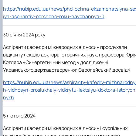
https://nubip.edu.ua/news/phd-ochna-ekzamenatsiyna-se
iya-aspirantiv-pershoho-roku-navchannya-0
30 січня 2024 року
Аспіранти кафедри міжнародних відносин прослухали
відкриту лекцію доктора історичних наук, професора Юрі
Котляра «Синергетичний метод у дослідженні
Українського державотворення: Європейський досвід»
https://nubip.edu.ua/news/aspiranty-kafedry-mizhnarodny
h-vidnosyn-proslukhaly-vidkrytu-lektsiyu-doktora-istorych
nykh
5 лютого 2024
Аспіранти кафедри міжнародних відносин і суспільних
наук пройшли процедуру захисту теми та методики