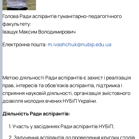
Кафедра англійської філології
Кафедра фізичної культури і спорту
Голова Ради аспірантів гуманітарно-педагогічного
Кафедра філософії та міжнародної
комунікації
факультету:
Кафедра психології
Іващук Максим Володимирович
Кафедра культурології
Електронна пошта:
m.ivashchuk@nubip.edu.ua
Метою діяльності Ради аспірантів є захист і реалізація
прав, інтересів та обов'язків аспірантів, підтримка і
сприяння науковій діяльності, організація змістовного
дозвілля молодих вчених НУБіП України.
Діяльність Ради аспірантів:
Участь у засіданнях Ради аспірантів НУБіП;
Залучення аспірантів до проведення круглих столів,