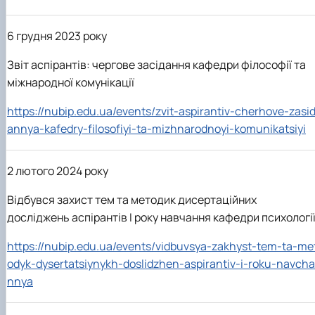
6 грудня 2023 року
Звіт аспірантів: чергове засідання кафедри філософії та
міжнародної комунікації
https://nubip.edu.ua/events/zvit-aspirantiv-cherhove-zasi
annya-kafedry-filosofiyi-ta-mizhnarodnoyi-komunikatsiyi
2 лютого 2024 року
Відбувся захист тем та методик дисертаційних
досліджень аспірантів І року навчання кафедри психологі
https://nubip.edu.ua/events/vidbuvsya-zakhyst-tem-ta-me
odyk-dysertatsiynykh-doslidzhen-aspirantiv-i-roku-navcha
nnya