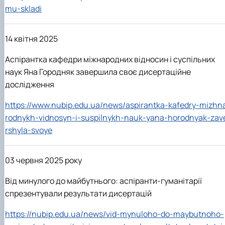
mu-skladi
14 квітня 2025
Аспірантка кафедри міжнародних відносин і суспільних
наук Яна Городняк завершила своє дисертаційне
дослідження
https://www.nubip.edu.ua/news/aspirantka-kafedry-mizhn
rodnykh-vidnosyn-i-suspilnykh-nauk-yana-horodnyak-zav
rshyla-svoye
03 червня 2025 року
Від минулого до майбутнього: аспіранти-гуманітарії
спрезентували результати дисертацій
https://nubip.edu.ua/news/vid-mynuloho-do-maybutnoho-