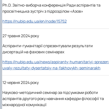
Ph.D. Звітно-виборча конференція Ради аспірантів та
просвітницька зустріч з підрозділом «Азов»
https://nubip.edu.ua/en/node/15752
27 травня 2024 року
Аспіранти-гуманітарії спрезентували результати
дисертацій на фахових семінарах
https://nubip.edu.ua/news/aspiranty-humanitariyi-sprezen
uvaly-rezultaty-dysertatsiy-na-fakhovykh-seminarakh
12 червня 2024 року
Науково-методичний семінар за підсумками роботи
аспірантів другого року навчання кафедри філософії та
міжнародної комунікації