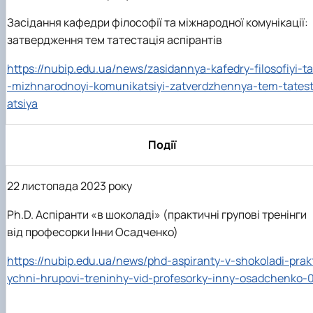
Засідання кафедри філософії та міжнародної комунікації:
затвердження тем татестація аспірантів
https://nubip.edu.ua/news/zasidannya-kafedry-filosofiyi-ta
-mizhnarodnoyi-komunikatsiyi-zatverdzhennya-tem-tates
atsiya
Події
22 листопада 2023 року
Ph.D. Аспіранти «в шоколаді» (практичні групові тренінги
від професорки Інни Осадченко)
https://nubip.edu.ua/news/phd-aspiranty-v-shokoladi-prak
ychni-hrupovi-treninhy-vid-profesorky-inny-osadchenko-