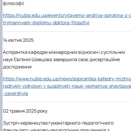
філософії
https://nubip.edu.ua/events/vitayemo-andriya-sorokina-z-
trymannyam-dyplomu-doktora-filosofiyi
14 квітня 2025
Аспірантка кафедри міжнародних відносин і суспільних
наук Євгенія Шевцова завершила своє дисертаційне
дослідження
https://www.nubip.edu.ua/news/aspirantka-kafedry-mizhn
rodnykh-vidnosyn-i-suspilnykh-nauk-yevheniya-shevtsova
-zavershyla
02 травня 2025 року
Зустріч керівництва гуманітарного-педагогічного
факультету, науково-педагогічних працівників з