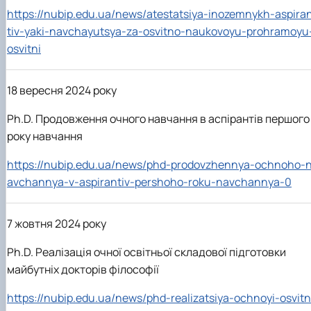
https://nubip.edu.ua/news/atestatsiya-inozemnykh-aspira
tiv-yaki-navchayutsya-za-osvitno-naukovoyu-prohramoyu
osvitni
18 вересня 2024 року
Ph.D. Продовження очного навчання в аспірантів першого
року навчання
https://nubip.edu.ua/news/phd-prodovzhennya-ochnoho-
avchannya-v-aspirantiv-pershoho-roku-navchannya-0
7 жовтня 2024 року
Ph.D. Реалізація очної освітньої складової підготовки
майбутніх докторів філософії
https://nubip.edu.ua/news/phd-realizatsiya-ochnoyi-osvitn