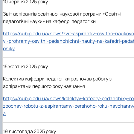
10 червня 2025 року
Звіт аспірантів освітньо-наукової програми «Освітні,
педагогічні науки» на кафедрі педагогіки
https://nubip.edu.ua/news/zvit-aspirantiv-osvitno-naukovo
yi-prohramy-osvitni-pedahohichni-nauky-na-kafedri-peda
ohiky
15 жовтня 2025 року
Колектив кафедри педагогіки розпочав роботу з
аспірантами першого року навчання
https://nubip.edu.ua/news/kolektyv-kafedry-pedahohiky-ro
zpochav-robotu-z-aspirantamy-pershoho-roku-navchann
a
19 листопада 2025 року