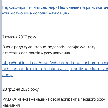
Науково-практичний семінар «Національна українська ід
нтичність очима молодих науковців»
7 грудня 2023 року
Вчена рада гуманітарно-педагогічного факультету:
атестація аспірантів 4 року навчання
https://nubip.edu.ua/news/vchena-rada-humanitarno-ped
hohichnoho-fakultetu-atestatsiya-aspirantiv-4-roku-navc
annya
28 грудня 2023 року
Ph.D. Очна екзаменаційна сесія аспірантів першого року
навчання