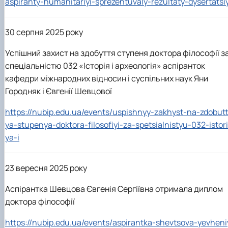
aspiranty-humanitariyi-sprezentuvaly-rezultaty-dysertatsi
30 серпня 2025 року
Успішний захист на здобуття ступеня доктора філософії з
спеціальністю 032 «Історія і археологія» аспіранток
кафедри міжнародних відносин і суспільних наук Яни
Городняк і Євгенії Шевцової
https://nubip.edu.ua/events/uspishnyy-zakhyst-na-zdobut
ya-stupenya-doktora-filosofiyi-za-spetsialnistyu-032-istori
ya-i
23 вересня 2025 року
Аспірантка Шевцова Євгенія Сергіївна отримала диплом
доктора філософії
https://nubip.edu.ua/events/aspirantka-shevtsova-yevheni