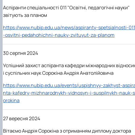
Аспіранти спеціальності 011 "Освітні, педагогічні науки"
звітують за планом
https://www.nubip.edu.ua/news/aspiranty-spetsialnosti-01
-osvitni-pedahohichni-nauky-zvituyut-za-planom
30 серпня 2024
Успішний захист аспіранта кафедри міжнародних відноси
і суспільних наук Сорокіна Андрія Анатолійовича
https://www.nubip.edu.ua/events/uspishnyy-zakhyst-aspir
nta-kafedry-mizhnarodnykh-vidnosyn-i-suspilnykh-nauk-s
orokina
27 вересня 2024
Вітаємо Андрія Сорокіна з отриманням диплому доктора