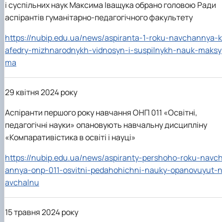
і суспільних наук Максима Іващука обрано головою Ради
аспірантів гуманітарно-педагогічного факультету
https://nubip.edu.ua/news/aspiranta-1-roku-navchannya-k
afedry-mizhnarodnykh-vidnosyn-i-suspilnykh-nauk-maksy
ma
29 квітня 2024 року
Аспіранти першого року навчання ОНП 011 «Освітні,
педагогічні науки» опановують навчальну дисципліну
«Компаративістика в освіті і науці»
https://nubip.edu.ua/news/aspiranty-pershoho-roku-navc
annya-onp-011-osvitni-pedahohichni-nauky-opanovuyut-
avchalnu
15 травня 2024 року