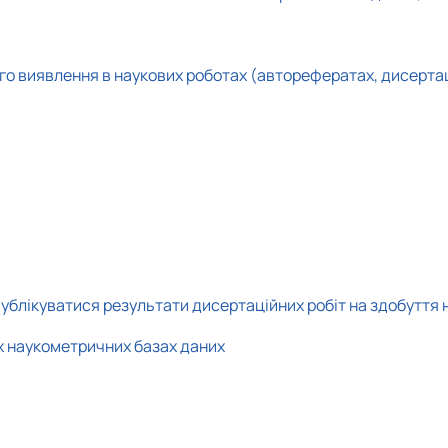
го виявлення в наукових роботах (авторефератах, дисертаці
публікуватися результати дисертаційних робіт на здобуття 
их наукометричних базах даних