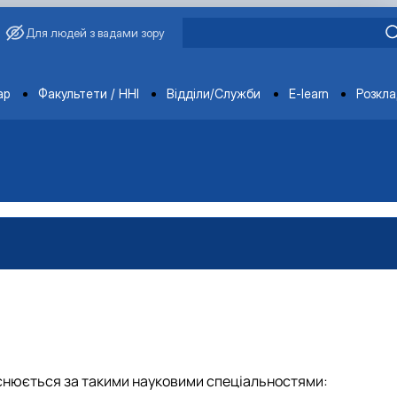
Для людей з вадами зору
ments
ар
Факультети / ННІ
Відділи/Служби
E-learn
Розкл
ійснюється за такими науковими спеціальностями: