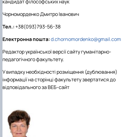
кандидат філософських наук
Кафедра англійської філології
Кафедра фізичної культури і спорту
Чорноморденко Дмитро Іванович
Кафедра філософії та міжнародної
комунікації
Тел.:
+38(093)793-56-38
Кафедра психології
Кафедра культурології
Електронна пошта:
d.chornomordenko@gmail.com
Редактор української версії сайту гуманітарно-
педагогічного факультету.
У випадку необхідності розміщення (дублювання)
інформації на сторінці факультету звертатися до
відповідального за ВЕБ-сайт