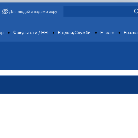
Для людей з вадами зору
ments
ар
Факультети / ННІ
Відділи/Служби
E-learn
Розкл