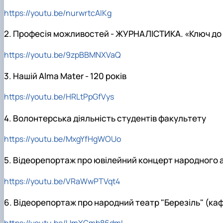
Медіалабораторія
ЄВІ
Розклад занять
Онлайн-лекторій
https://youtu.be/nurwrtcAIKg
Фотостудія
Вартість навчання
Старостат
Наукові школи
Телестудія
Центр профорієнтаційної роботи та сприяння працев
Електронні навчальні курси (Elearn)
2. Професія можливостей - ЖУРНАЛІСТИКА. «Ключ до 
Галерея відомих випускників
ДЕНЬ ВІДКРИТИХ ДВЕРЕЙ
Відповідальні за інформаційне наповнення веб-сторін
https://youtu.be/9zpBBMNXVaQ
Виховна робота
3. Нашій Alma Mater - 120 років
Пам'яті студентів та випускників факультету – захисни
https://youtu.be/HRLtPpGfVys
4. Волонтерська діяльність студентів факультету
https://youtu.be/MxgYfHgWOUo
5. Відеорепортаж про ювілейний концерт народного 
https://youtu.be/VRaWwPTVqt4
6. Відеорепортаж про народний театр "Березіль" (каф