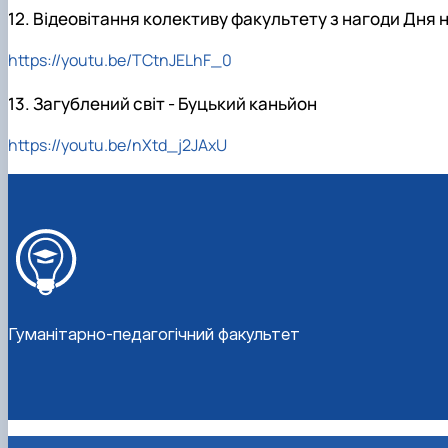
12. Відеовітання колективу факультету з нагоди Дня 
https://youtu.be/TCtnJELhF_0
13. Загублений світ - Буцький каньйон
https://youtu.be/nXtd_j2JAxU
Гуманітарно-педагогічний факультет