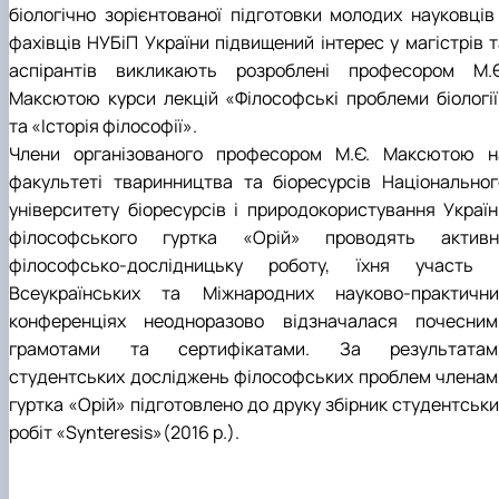
біологічно зорієнтованої підготовки молодих науковців 
фахівців НУБіП України підвищений інтерес у магістрів т
аспірантів викликають розроблені професором М.Є
Максютою курси лекцій «Філософські проблеми біології
та «Історія філософії».
Члени організованого професором М.Є. Максютою н
факультеті тваринництва та біоресурсів Національног
університету біоресурсів і природокористування Україн
філософського гуртка «Орій» проводять активн
філософсько-дослідницьку роботу, їхня участь 
Всеукраїнських та Міжнародних науково-практични
конференціях неодноразово відзначалася почесним
грамотами та сертифікатами. За результатам
студентських досліджень філософських проблем членам
гуртка «Орій» підготовлено до друку збірник студентськи
робіт «Synteresis»(2016 р.).