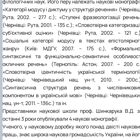
філологічних наук. Його перу належать наукові монографі
«Категорії модусу і диктуму у структурі речення» (Чернівц
Рута, 2002. – 277 с.); «Ступені фразеологізації речень
(Чернівці: Рута, 2001. – 135 с.); «Словотвірна категоризац
суб’єктивної оцінки» (Чернівці: Рута, 2002. – 121 с.)
«Соціальні категорії модусу в текстах епістолярног
жанру» (Київ: МДГУ, 2007. – 175 с.), «Формально
синтаксичні та функціонально-семантичні особливост
окличних речень» (Тернопіль: Астон, 2007. – 200 с.
«Словотвірна ідентичність української термінології
(Чернівці: Чернівецький нац. ун-т, 2010. – 200с.)
«Cинтаксична структура речень з числівникови
компонентом в українській мові» (Чернівці: Чернівецьки
нац. ун-т, 2011. – 136с.) та ін.
Представники наукової школи проф. Шинкарука В.Д. з
останні 3 роки опублікували 4 наукові монографії.
Ученого, у науковому доробку якого понад двісті наукови
праць, знає широка наукова громадськість України, на йо