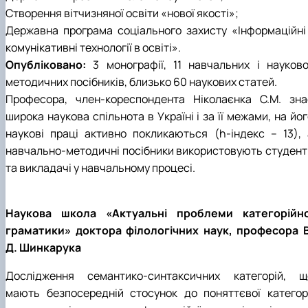
Створення вітчизняної освіти «нової якості»;
Державна програма соціального захисту «Інформаційні 
комунікативні технології в освіті».
Опубліковано:
3 монографії, 11 навчальних і науково
методичних посібників, близько 60 наукових статей.
Професора, член-кореспондента Ніколаєнка С.М. зна
широка наукова спільнота в Україні і за її межами, на йо
наукові праці активно покликаються (h-індекс – 13), 
навчально-методичні посібники використовують студент
та викладачі у навчальному процесі.
Наукова школа «Актуальні проблеми категорійно
граматики» доктора філологічних наук, професора В
Д. Шинкарука
Дослідження семантико-синтаксичних категорій, щ
мають безпосередній стосунок до поняттєвої категорі