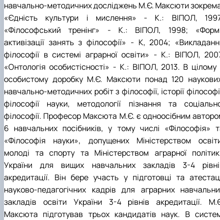
навчально-методичних досліджень М.Є. Максюти зокрема
«Єдність культури і мислення» - К.: ВІПОЛ, 1997
«Філософський тренінг» - К.: ВІПОЛ, 1998; «Форм
активізації занять з філософії» - К, 2004; «Викладанн
філософії в системі аграрної освіти» - К.: ВІПОЛ, 2007
«Онтологія особистісності» - К.: ВІПОЛ, 2013. В цілому 
особистому доробку М.Є. Максюти понад 120 наукових
навчально-методичних робіт з філософії, історії філософі
філософії науки, методології пізнання та соціально
філософії. Професор Максюта М.Є. є одноосібним авторо
6 навчальних посібників, у тому числі «Філософія» т
«Філософія науки», допущених Міністерством освіти
молоді та спорту та Міністерством аграрної політик
України для вищих навчальних закладів 3-4 рівні
акредитації. Він бере участь у підготовці та атестаці
науково-педагогічних кадрів для аграрних навчальни
закладів освіти України 3-4 рівнів акредитації. М.Є
Максюта підготував трьох кандидатів наук. В систем