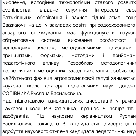
мислення, володіння технологіями сталого розвитк
суспільства, віддане служіння інтересам своє
Батьківщини, оберігання і захист рідної землі тощо
Зважаючи на це, у закладах освіти природоохоронного 
аграрного спрямування має функціонувати науков
обґрунтована система виховання особистості і
відповідним змістом, методологічними підходами 
принципами, формами, методами і прийомам
педагогічного впливу. Розробкою методологічних
теоретичних і методичних засад виховання особистост
майбутнього фахівця агропромислової галузі займаєтьс
наукова школа доктора педагогічних наук, доцент
СОПІВНИКА Руслана Васильовича.
Над підготовкою кандидатських дисертацій у рамка
наукової школи Р.В.Сопівника, працює 9 аспірантів 
здобувачів. Під науковим керівництвом Руслан
Васильовича захищено 3 кандидатські дисертації н
здобуття наукового ступеня кандидата педагогічних наук