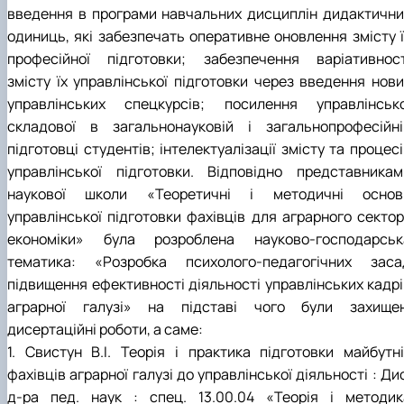
введення в програми навчальних дисциплін дидактични
одиниць, які забезпечать оперативне оновлення змісту ї
професійної підготовки; забезпечення варіативност
змісту їх управлінської підготовки через введення нови
управлінських спецкурсів; посилення управлінсько
складової в загальнонауковій і загальнопрофесійні
підготовці студентів; інтелектуалізації змісту та процес
управлінської підготовки. Відповідно представникам
наукової школи «Теоретичні і методичні основ
управлінської підготовки фахівців для аграрного сектор
економіки» була розроблена науково-господарськ
тематика: «Розробка психолого-педагогічних заса
підвищення ефективності діяльності управлінських кадрі
аграрної галузі» на підставі чого були захищен
дисертаційні роботи, а саме:
1. Свистун В.І. Теорія і практика підготовки майбутні
фахівців аграрної галузі до управлінської діяльності : Ди
д-ра пед. наук : спец. 13.00.04 «Теорія і методик