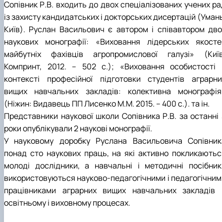
Сопівник Р.В. входить до двох спеціалізованих учених ра
із захисту кандидатських і докторських дисертацій (Уман
Київ). Руслан Васильович є автором і співавтором дво
наукових монографії: «Виховання лідерських якосте
майбутніх фахівців агропромислової галузі» (Київ
Компринт, 2012. – 502 с.); «Виховання особистості 
контексті професійної підготовки студентів аграрни
вищих навчальних закладів: колективна монографія
(Ніжин: Видавець ПП Лисенко М.М. 2015. – 400 с.). та ін.
Представники наукової школи Сопівника Р.В. за останні 
роки опублікували 2 наукові монографії.
У науковому доробку Руслана Васильовича Сопівник
понад сто наукових праць, на які активно покликаютьс
молоді дослідники, а навчальні і методичні посібник
використовуються науково-педагогічними і педагогічним
працівниками аграрних вищих навчальних закладів 
освітньому і виховному процесах.