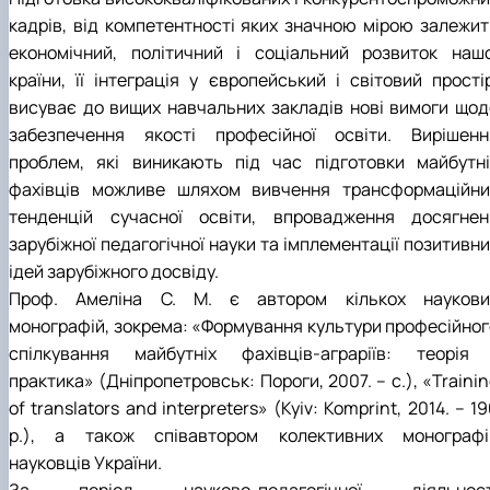
кадрів, від компетентності яких значною мірою залежит
економічний, політичний і соціальний розвиток нашо
країни, її інтеграція у європейський і світовий простір
висуває до вищих навчальних закладів нові вимоги щод
забезпечення якості професійної освіти. Вирішенн
проблем, які виникають під час підготовки майбутні
фахівців можливе шляхом вивчення трансформаційни
тенденцій сучасної освіти, впровадження досягнен
зарубіжної педагогічної науки та імплементації позитивн
ідей зарубіжного досвіду.
Проф. Амеліна С. М. є автором кількох наукови
монографій, зокрема: «Формування культури професійног
спілкування майбутніх фахівців-аграріїв: теорія 
практика» (Дніпропетровськ: Пороги, 2007. – с.), «Traini
of translators and interpreters» (Kyiv: Komprint, 2014. – 1
p.), а також співавтором колективних монографі
науковців України.