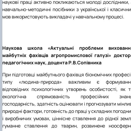
наукові праці активно покликаються молоді дослідники, 
навчально-методичні посібники з української і класични
мов використовують викладачі у навчальному процесі.
Наукова школа «Актуальні проблеми вихованн
майбутніх фахівців агропромислової галузі» доктор
педагогічних наук, доцента Р.В.Сопівника
При підготовці майбутнього фахівця біономічних професі
типу «людина-природа» важливим є формуванн
відповідних психологічних утворень особистості, як т
екологічна спрямованість професійних знань
господарність, здатність оцінювати і прогнозувати мінли
природні фактори, готовність до праці у складних погодн
і виробничих умовах, ціннісне ставлення до рідної землі
гуманне ставлення до тварин, розвинене ноосферн