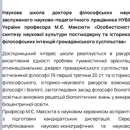
Наукова школа доктора філософських наук
заслуженого науково-педагогічного працівника НУБі
України професора М.Є. Максюти «Особистісніст
синтезу наукової культури постмодерну та історико
філософських інтенцій громадянського суспільства»
Дослідницький інтерес школи реалізується в ракурс
висвітлення єдності проблем гуманістичної орієнтаці
етнонаціональних джерел громадянського суспільства 
вітчизняній філософії 19-першої третини 20 ст. та історик
філософського, історико-наукового ракурсів взаємоді
філософії і біології, світоглядових засад філософії біології
освітньо-виховних рецепцій біополітичних знань у виміра
біоцентричної освіти.
Професор М.Є. Максюта є науковим керівником аспіранті
з підготовки кандидатських дисертацій. Сере
опублікованих науково-монографічних та науково