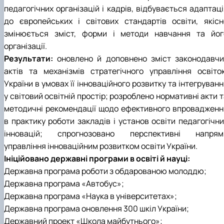
Кафедра англійської філології
педагогічних організацій і кадрів, відбувається адаптац
Кафедра фізичної культури і спорту
до європейських і світових стандартів освіти, якісн
Кафедра філософії та міжнародної
змінюється зміст, форми і методи навчання та йог
комунікації
організації.
Кафедра психології
Результати:
оновлено й доповнено зміст законодавчи
Кафедра культурології
актів та механізмів стратегічного управління освіто
України в умовах її інноваційного розвитку та інтегруван
у світовий освітній простір; розроблено нормативні акти 
методичні рекомендації щодо ефективного впровадженн
в практику роботи закладів і установ освіти педагогічни
інновацій; спрогнозовано перспективні напрям
управління інноваційним розвитком освіти України.
Ініційовано державні програми в освіті й науці:
Державна програма роботи з обдарованою молоддю;
Державна програма «Автобус»;
Державна програма «Наука в університетах»;
Державна програма оновлення 300 шкіл України;
Державний проект «Школа майбутнього»;