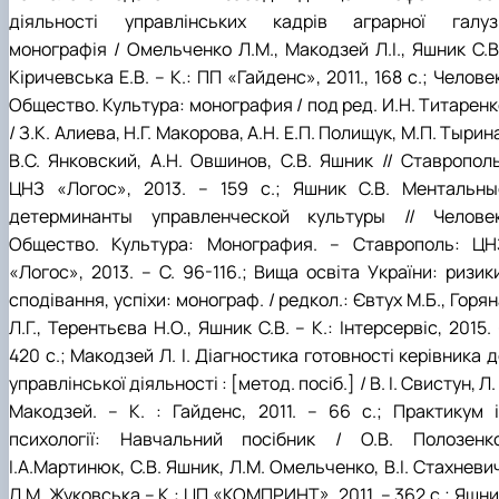
діяльності управлінських кадрів аграрної галузі
монографія / Омельченко Л.М., Макодзей Л.І., Яшник С.В.
Кіричевська Е.В. – К.: ПП «Гайденс», 2011., 168 с.; Челове
Общество. Культура: монография / под ред. И.Н. Титаренк
/ З.К. Алиева, Н.Г. Макорова, А.Н. Е.П. Полищук, М.П. Тырин
В.С. Янковский, А.Н. Овшинов, С.В. Яшник // Ставрополь
ЦНЗ «Логос», 2013. – 159 с.; Яшник С.В. Ментальны
детерминанты управленческой культуры // Человек
Общество. Культура: Монография. – Ставрополь: ЦН
«Логос», 2013. – С. 96-116.; Вища освіта України: ризик
сподівання, успіхи: монограф. / редкол.: Євтух М.Б., Горя
Л.Г., Терентьєва Н.О., Яшник С.В. – К.: Інтерсервіс, 2015.
420 с.; Макодзей Л. І. Діагностика готовності керівника 
управлінської діяльності : [метод. посіб.] / В. І. Свистун, Л. 
Макодзей. – К. : Гайденс, 2011. – 66 с.; Практикум і
психології: Навчальний посібник / О.В. Полозенко
І.А.Мартинюк, С.В. Яшник, Л.М. Омельченко, В.І. Стахневи
Л.М. Жуковська – К.: ЦП «КОМПРИНТ», 2011. – 362 с.; Яшн