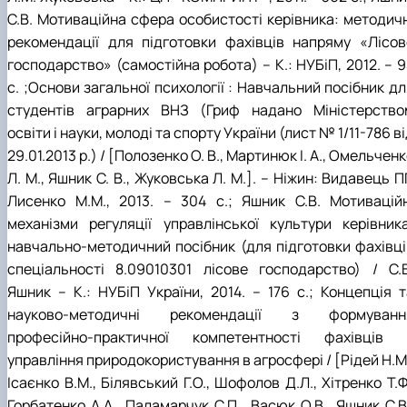
С.В. Мотиваційна сфера особистості керівника: методичн
рекомендації для підготовки фахівців напряму «Лісов
господарство» (самостійна робота) – К.: НУБіП, 2012. – 
с. ;Основи загальної психології : Навчальний посібник д
студентів аграрних ВНЗ (Гриф надано Міністерство
освіти і науки, молоді та спорту України (лист № 1/11-786 в
29.01.2013 р.) / [Полозенко О. В., Мартинюк І. А., Омельчен
Л. М., Яшник С. В., Жуковська Л. М.]. – Ніжин: Видавець 
Лисенко М.М., 2013. – 304 с.; Яшник С.В. Мотиваційн
механізми регуляції управлінської культури керівника
навчально-методичний посібник (для підготовки фахівці
спеціальності 8.09010301 лісове господарство) / С.В
Яшник – К.: НУБіП України, 2014. – 176 с.; Концепція т
науково-методичні рекомендації з формуванн
професійно-практичної компетентності фахівців 
управління природокористування в агросфері / [Рідей Н.М
Ісаєнко В.М., Білявський Г.О., Шофолов Д.Л., Хітренко Т.Ф
Горбатенко А.А., Паламарчук С.П., Васюк О.В., Яшник С.В