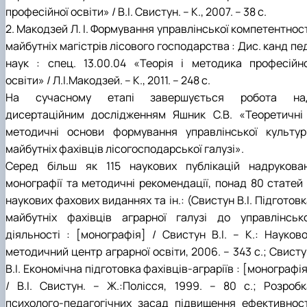
професійної освіти» / В.І. Свистун. – К., 2007. – 38 с.
2. Макодзей Л. І. Формування управлінської компетентнос
майбутніх магістрів лісового господарства : Дис. канд пе
наук : спец. 13.00.04 «Теорія і методика професійно
освіти» / Л.І.Макодзей. – К., 2011. – 248 с.
На сучасному етапі завершується робота на
дисертаційним дослідженням Яшник С.В. «Теоретичні 
методичні основи формування управлінської культур
майбутніх фахівців лісогосподарської галузі».
Серед більш як 115 наукових публікацій надрукован
монографії та методичні рекомендації, понад 80 статей 
наукових фахових виданнях та ін.: (Свистун В.І. Підготов
майбутніх фахівців аграрної галузі до управлінсько
діяльності : [монографія] / Свистун В.І. – К.: Науково
методичний центр аграрної освіти, 2006. – 343 с.; Свист
В.І. Економічна підготовка фахівців-аграріїв : [монографі
/ В.І. Свистун. – Ж.:Полісся, 1999. – 80 с.; Розробк
психолого-педагогічних засад підвищення ефективност