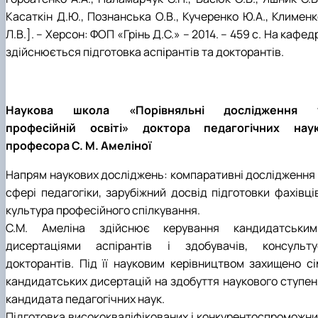
Касаткін Д.Ю., Познанська О.В., Кучеренко Ю.А., Клименк
Л.В.]. – Херсон: ФОП «Грінь Д.С.» – 2014. – 459 с. На кафед
здійснюється підготовка аспірантів та докторантів.
Наукова школа «Порівняльні дослідження 
професійній освіті» доктора педагогічних наук
професора С. М. Амеліної
Напрям наукових досліджень: компаративні дослідження 
сфері педагогіки, зарубіжний досвід підготовки фахівців
культура професійного спілкування.
С.М. Амеліна здійснює керування кандидатським
дисертаціями аспірантів і здобувачів, консульту
докторантів. Під її науковим керівництвом захищено сі
кандидатських дисертацій на здобуття наукового ступен
кандидата педагогічних наук.
Підготовка висококваліфікованих і конкурентоспроможни