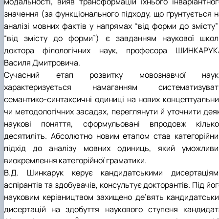
модальності, вияв трансформацій їхнього інваріантног
значення (за функціонального підходу, що ґрунтується н
аналізі мовних фактів у напрямах “від форми до змісту” 
“від змісту до форми”) є завданням наукової школ
доктора філологічних наук, професора ШИНКАРУК
Василя Дмитровича.
Сучасний етап розвитку мовознавчої наук
характеризується намаганням систематизуват
семантико-синтаксичні одиниці на нових концептуальни
чи методологічних засадах, переглянути й уточнити деяк
наукові поняття, сформульовані впродовж кілько
десятиліть. Абсолютно новим етапом став категорійни
підхід до аналізу мовних одиниць, який уможливи
виокремлення категорійної граматики.
В.Д. Шинкарук керує кандидатськими дисертаціям
аспірантів та здобувачів, консультує докторантів. Під йо
науковим керівництвом захищено де’вять кандидатськи
дисертацій на здобуття наукового ступеня кандидат