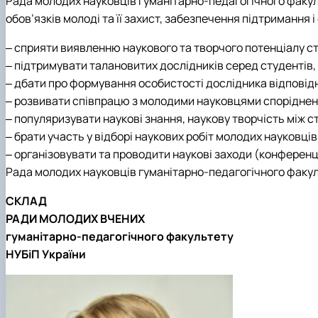
Рада молодих науковців гуманітарно-педагогічного факуль
обов’язків молоді та її захист, забезпечення підтримання 
‒ сприяти виявленню наукового та творчого потенціалу ст
‒ підтримувати талановитих дослідників серед студентів, 
‒ дбати про формування особистості дослідника відповідн
‒ розвивати співпрацю з молодими науковцями споріднених
‒ популяризувати наукові знання, наукову творчість між 
‒ брати участь у відборі наукових робіт молодих науковців 
‒ організовувати та проводити наукові заходи (конференції
Рада молодих науковців гуманітарно-педагогічного факул
СКЛАД
РАДИ МОЛОДИХ ВЧЕНИХ
гуманітарно-педагогічного факультету
НУБіП України