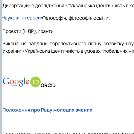
Дисертаційне дослідження - "Українська ідентичність в ко
Наукові інтереси:
Філософія, філософія освіти.
Проєкти (НДР), гранти
Виконання завдань перспективного плану розвитку наук
України: «Українська ідентичність в умовах глобальних міг
Філософія, філософія освіти
\
ORCID
Українська ідентичність в контексті соціокультурних тра
Положення про Раду молодих вчених