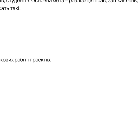
, студентів. Основна мета ‒ реалізація прав, зацікавлень,
ать такі:
ових робіт і проектів;