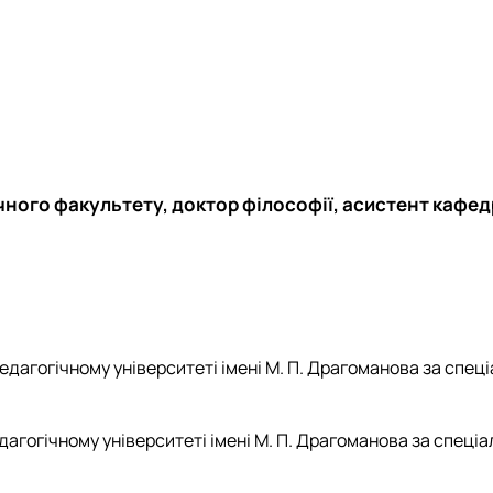
Кафедра англійської мови для технічних та агробіологічних сп
Кафедра англійської філології
лаштуванню студентської молоді
Кафедра фізичної культури і спорту
Кафедра філософії та міжнародної комунікації
ки факультету
Кафедра психології
Кафедра культурології
ків України
чного факультету,
доктор філософії, асистент кафед
едагогічному університеті імені М. П. Драгоманова за спец
дагогічному університеті імені М. П. Драгоманова за спеці