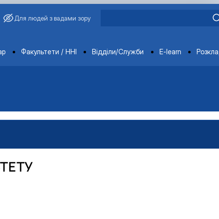
Для людей з вадами зору
ments
ар
Факультети / ННІ
Відділи/Служби
E-learn
Розкл
ТЕТУ