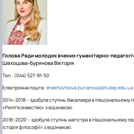
Медіалабораторія
ЄВІ
Розклад занять
Онлайн-лекторій
Фотостудія
Вартість навчання
Старостат
Наукові школи
Телестудія
Центр профорієнтаційної роботи та сприяння працев
Електронні навчальні курси (Elearn)
Галерея відомих випускників
ДЕНЬ ВІДКРИТИХ ДВЕРЕЙ
Відповідальні за інформаційне наповнення веб-сторін
Виховна робота
Пам'яті студентів та випускників факультету – захисни
Голова Ради молодих вчених гуманітарно-педагогі
Шехоцова-Бурянова Вікторія
Тел.:
(044) 527-81-50
Електронна пошта:
shekhovtsova.burianova@nubip.edu.ua
2014–2018 – здобула ступінь бакалавра в Національному п
«Релігієзнавство» з відзнакою.
2018–2020 – здобула ступінь магістра в Національному пе
історія філософії» з відзнакою.