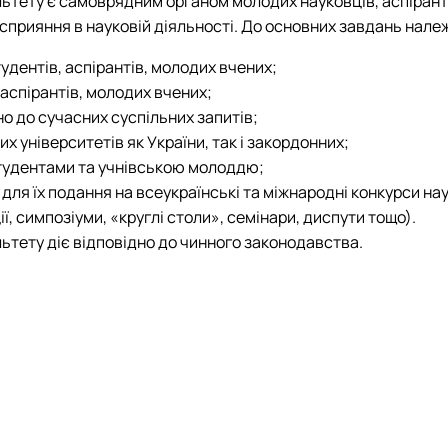
тету є самоврядним органом молодих науковців, аспірантів
і сприяння в науковій діяльності. До основних завдань належ
удентів, аспірантів, молодих вчених;
аспірантів, молодих вчених;
о до сучасних суспільних запитів;
 університетів як України, так і закордонних;
студентами та учнівською молоддю;
для їх подання на всеукраїнські та міжнародні конкурси наук
, симпозіуми, «круглі столи», семінари, диспути тощо).
ьтету діє відповідно до чинного законодавства.