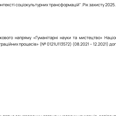
нтексті соціокультурних трансформацій" .Рік захисту 2025.
ового напряму «Гуманітарні науки та мистецтво» Націон
раційних процесів» (№ 0121U113572) (08.2021 – 12.2021) дог
нсформацій- рік захисту 2025