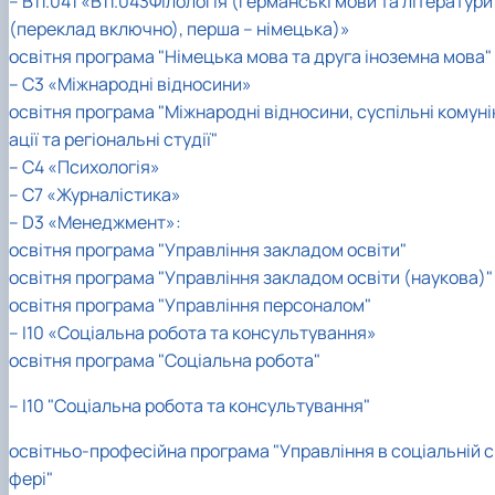
– В11.041 «В11.043Філологія (Германські мови та літератури
Кафедра англійської філології
(переклад включно), перша – німецька)»
Кафедра фізичної культури і спорту
освітня програма "Німецька мова та друга іноземна мова"
Кафедра філософії та міжнародної
– C3 «Міжнародні відносини»
комунікації
Кафедра психології
освітня програма "Міжнародні відносини, суспільні комуні
Кафедра культурології
ації та регіональні студії"
– C4 «Психологія»
– C7 «Журналістика»
– D3 «Менеджмент»:
освітня програма "Управління закладом освіти"
освітня програма "Управління закладом освіти (наукова)"
освітня програма "Управління персоналом"
– I10 «Соціальна робота та консультування»
освітня програма "Соціальна робота"
– I10 "Соціальна робота та консультування"
освітньо-професійна програма "Управління в соціальній с
фері"