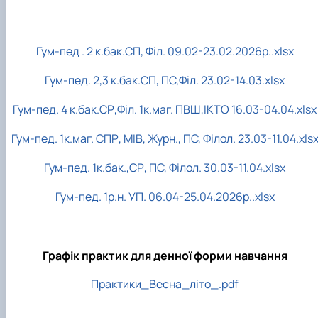
Кафедра англійської філології
Кафедра фізичної культури і спорту
Кафедра філософії та міжнародної
Гум-пед . 2 к.бак.СП, Філ. 09.02-23.02.2026р..xlsx
комунікації
Кафедра психології
Гум-пед. 2,3 к.бак.СП, ПС,Філ. 23.02-14.03.xlsx
Кафедра культурології
Гум-пед. 4 к.бак.СР,Філ. 1к.маг. ПВШ,ІКТО 16.03-04.04.xlsx
Гум-пед. 1к.маг. СПР, МІВ, Журн., ПС, Філол. 23.03-11.04.xls
Гум-пед. 1к.бак.,СР, ПС, Філол. 30.03-11.04.xlsx
Гум-пед. 1р.н. УП. 06.04-25.04.2026р..xlsx
Графік практик для денної форми навчання
Практики_Весна_літо_.pdf