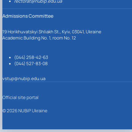
rectorat@nubip.edu.ua
Admissions Committee
19 Horikhuvatskyi Shliakh St., Kyiv, 03041, Ukraine
Academic Building No. 1, room No. 12
(044) 258-42-63
(044) 527-83-08
vstup@nubip.edu.ua
Official site portal
© 2026 NUBiP Ukraine