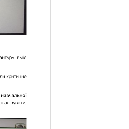
антуру вміє
али критичне
 навчальної
аналізувати,