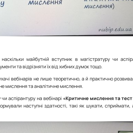
наскільки майбутній вступник в магістратуру чи аспір
менти та відрізняти їх від хибних думок тощо.
хачі вебінарів не лише теоретично, а й практично розвив
чне мислення та аналітичне мислення.
 чи аспірантуру на вебінарі
«Критичне мислення та тест
ормували наступні здатності, такі як шукати, сприймати, 