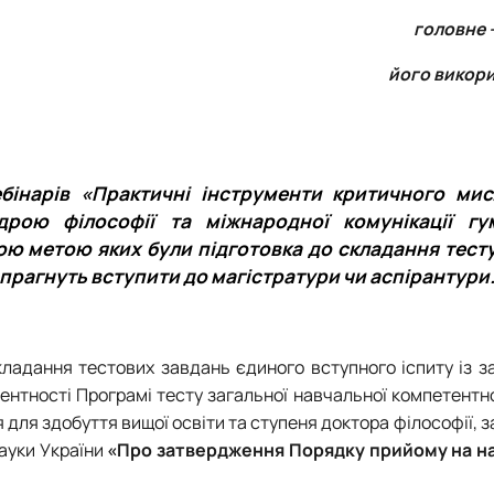
головне 
його викор
бінарів «Практичні інструменти критичного ми
дрою філософії та міжнародної комунікації гу
ою метою яких були підготовка до складання тесту
і прагнуть вступити до магістратури чи аспірантури
кладання тестових завдань єдиного вступного іспиту із 
тентності Програмі тесту загальної навчальної компетентн
для здобуття вищої освіти та ступеня доктора філософії, 
науки України
«Про затвердження Порядку прийому на н