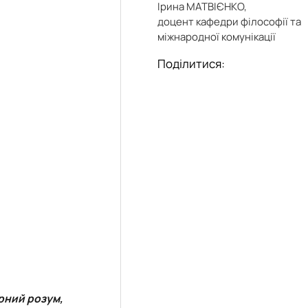
еціальностей
Ірина МАТВІЄНКО,
доцент кафедри філософії та
міжнародної комунікації
Поділитися:
рний розум,