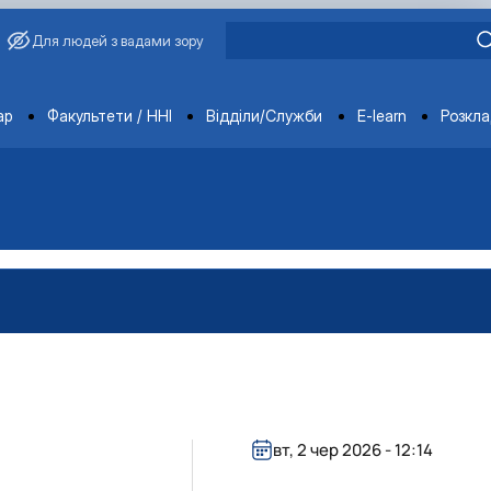
Для людей з вадами зору
ments
ар
Факультети / ННІ
Відділи/Служби
E-learn
Розкл
вт, 2 чер 2026 - 12:14