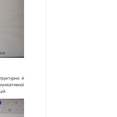
труктурно й
унікативної
цій.