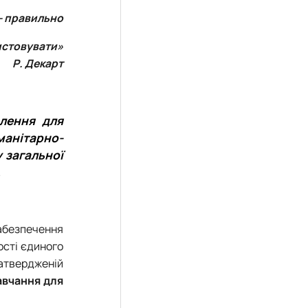
– правильно
истовувати»
Р. Декарт
слення для
манітарно-
 загальної
.
забезпечення
ості єдиного
затвердженій
авчання для