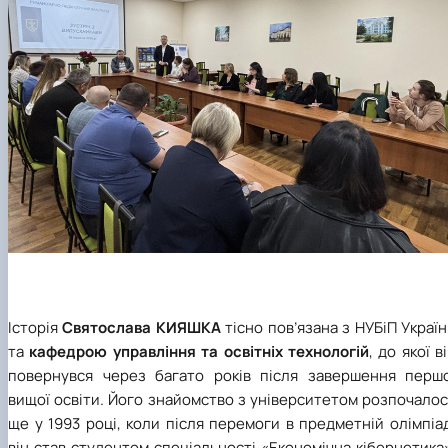
Історія
Святослава КИЯШКА
тісно пов’язана з НУБіП Украї
та
кафедрою управління та освітніх технологій
, до якої в
повернувся через багато років після завершення першо
вищої освіти. Його знайомство з університетом розпочало
ще у 1993 році, коли після перемоги в предметній олімпіа
він став студентом спеціальності «Економічна кібернетика