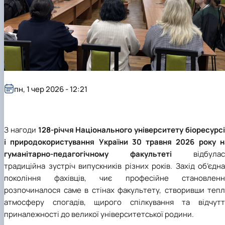
Кафедра англійської філології
Кафедра фізичної культури і спорту
Кафедра філософії та міжнародної
комунікації
Кафедра психології
Кафедра культурології
пн, 1 чер 2026 - 12:21
З нагоди
128-річчя Національного університету біоресурс
і природокористування України 30 травня 2026 року н
гуманітарно-педагогічному факультеті
відбулас
традиційна зустріч випускників різних років. Захід об’єдн
покоління фахівців, чиє професійне становленн
розпочиналося саме в стінах факультету, створивши тепл
атмосферу спогадів, щирого спілкування та відчутт
приналежності до великої університетської родини.