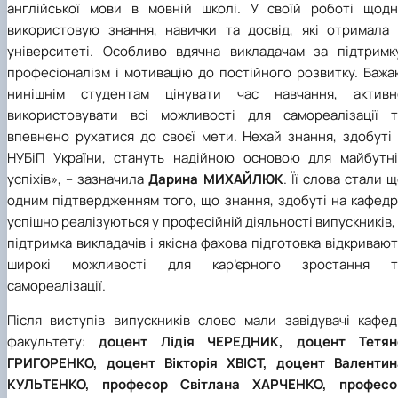
англійської мови в мовній школі. У своїй роботі щодн
використовую знання, навички та досвід, які отримала 
університеті. Особливо вдячна викладачам за підтримку
професіоналізм і мотивацію до постійного розвитку. Бажа
нинішнім студентам цінувати час навчання, активн
використовувати всі можливості для самореалізації т
впевнено рухатися до своєї мети. Нехай знання, здобуті 
НУБіП України, стануть надійною основою для майбутні
успіхів», – зазначила
Дарина МИХАЙЛЮК
. Її слова стали 
одним підтвердженням того, що знання, здобуті на кафедр
успішно реалізуються у професійній діяльності випускників,
підтримка викладачів і якісна фахова підготовка відкриваю
широкі можливості для кар’єрного зростання т
самореалізації.
Після виступів випускників слово мали завідувачі кафед
факультету:
доцент Лідія ЧЕРЕДНИК, доцент Тетян
ГРИГОРЕНКО, доцент Вікторія ХВІСТ, доцент Валентин
КУЛЬТЕНКО, професор Світлана ХАРЧЕНКО, професо