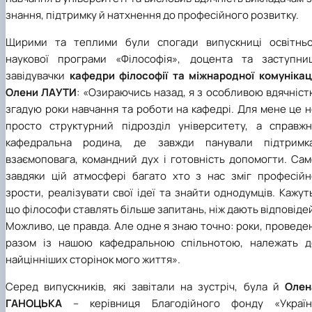
знання, підтримку й натхнення до професійного розвитку.
Щирими та теплими були спогади випускниці освітньо
наукової програми «Філософія», доцента та заступниц
завідувачки
кафедри філософії та міжнародної комунікаці
Олени ЛАУТИ
: «Озираючись назад, я з особливою вдячніс
згадую роки навчання та роботи на кафедрі. Для мене це 
просто структурний підрозділ університету, а справжн
кафедральна родина, де завжди панували підтримка
взаємоповага, командний дух і готовність допомогти. Сам
завдяки цій атмосфері багато хто з нас зміг професійн
зрости, реалізувати свої ідеї та знайти однодумців. Кажут
що філософи ставлять більше запитань, ніж дають відповіде
Можливо, це правда. Але одне я знаю точно: роки, проведе
разом із нашою кафедральною спільнотою, належать д
найцінніших сторінок мого життя».
Серед випускників, які завітали на зустріч, була й
Олен
ГАНОЦЬКА
– керівниця Благодійного фонду «Україн