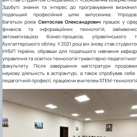
Здобуті знання та інтерес до програмування визначил
подальший професійний шлях випускника. Упродов
багатьох років
Святослав Олександрович
працює у сфер
фінансів та інформаційних технологій, займаючис
автоматизацією бізнес-процесів, управлінського т
бухгалтерського обліку. У 2021 році він знову став студент
НУБіП України, обравши для подальшого навчання кафедр
управління та освітніх технологій гуманітарно-педагогічно
факультету. Після завершення магістратури продовжи
наукову діяльність в аспірантурі, а також спробував себе
педагогічній професії, працюючи вчителем STEM-технологі