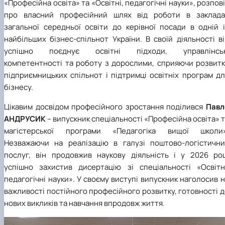
«Професійна освіта» та «Освітні, педагогічні науки», розпов
про власний професійний шлях від роботи в заклада
загальної середньої освіти до керівної посади в одній і
найбільших бізнес-спільнот України. В своїй діяльності в
успішно поєднує освітні підходи, управлінськ
компетентності та роботу з дорослими, сприяючи розвитк
підприємницьких спільнот і підтримці освітніх програм д
бізнесу.
Цікавим досвідом професійного зростання поділився
Павл
АНДРУСИК
– випускник спеціальності «Професійна освіта» 
магістерської програми «Педагогіка вищої школи»
Незважаючи на реалізацію в галузі поштово-логістични
послуг, він продовжив наукову діяльність і у 2026 роц
успішно захистив дисертацію зі спеціальності «Освітні
педагогічні науки». У своєму виступі випускник наголосив 
важливості постійного професійного розвитку, готовності 
нових викликів та навчання впродовж життя.