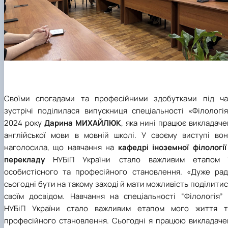
Своїми спогадами та професійними здобутками під ча
зустрічі поділилася випускниця спеціальності «Філологія
2024 року
Дарина МИХАЙЛЮК
, яка нині працює викладач
англійської мови в мовній школі. У своєму виступі вон
наголосила, що навчання на
кафедрі іноземної філології
перекладу
НУБіП України стало важливим етапом ї
особистісного та професійного становлення. «Дуже рад
сьогодні бути на такому заході й мати можливість поділити
своїм досвідом. Навчання на спеціальності “Філологія” 
НУБіП України стало важливим етапом мого життя т
професійного становлення. Сьогодні я працюю викладаче