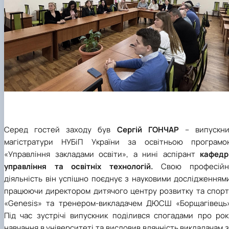
Серед гостей заходу був
Сергій ГОНЧАР
– випускни
магістратури НУБіП України за освітньою програмо
«Управління закладами освіти», а нині аспірант
кафедр
управління та освітніх технологій.
Свою професійн
діяльність він успішно поєднує з науковими дослідженням
працюючи директором дитячого центру розвитку та спорт
«Genesis» та тренером-викладачем ДЮСШ «Борщагівець»
Під час зустрічі випускник поділився спогадами про рок
навчання в університеті та висловив вдячність викладачам 