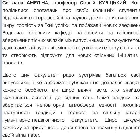
Світлана АМЕЛІНА, професор Сергій КУБІЦЬКИЙ.
Вон
поділилися спогадами про своїх колишніх студентів
відзначили їхні професійні та наукові досягнення, вислови
щиру гордість за їхні успіхи та побажали нових звершень
Водночас керівники кафедр наголосили на важливост
збереження тісних зв’язків між випускниками та факультето
адже саме такі зустрічі зміцнюють університетську спільно
та створюють підґрунтя для нових спільних ініціатив 
проєктів.
Цього дня факультет радо зустрічав багатьох свої
випускників, і хоча формат публікації не дозволяє згада
кожного особисто, ми щиро вдячні всім, хто знайшо
можливість завітати до рідних стін. Саме завдяки ва
зберігається неповторна атмосфера єдності поколінь
наступності традицій і гордості за спільну історі
гуманітарно-педагогічного факультету. Щиро дякуєм
кожному за присутність, добрі слова та незмінну відданіс
своїй alma mater.