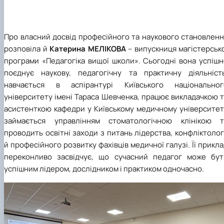
Про власний досвід професійного та наукового становленн
розповіла й
Катерина МЕЛІКОВА
– випускниця магістерськ
програми «Педагогіка вищої школи». Сьогодні вона успішн
поєднує наукову, педагогічну та практичну діяльність
навчається в аспірантурі Київського національног
університету імені Тараса Шевченка, працює викладачкою 
асистенткою кафедри у Київському медичному університеті
займається управлінням стоматологічною клінікою т
проводить освітні заходи з питань лідерства, конфліктолог
й професійного розвитку фахівців медичної галузі. Її прикл
переконливо засвідчує, що сучасний педагог може бут
успішним лідером, дослідником і практиком одночасно.