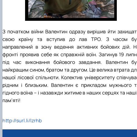
КОРЕНЬ Володимир Анатолійович (24.10.19
- 08.02.2025 р.), випускник 2013 рок…
ЛАЗЕБНИК Іван Вікторович (25.02.1993 -
17.09.2023 р.), випускник 2019 року, спі…
З початком війни Валентин одразу вирішив йти захищат
ЛЕВЧЕНКО Валентин Віталійович (10.11.2003
19.07.2022 р.), студент 1-го курсу …
свою країну та вступив до лав ТРО. З часом бу
ЛІЧНИЙ Юрій Русланович (06.05.1996 -
направлений в зону ведення активних бойових дій. Н
15.12.2024 р.), випускник 2019 року.
фронті проявив себе як справжній воїн. Загинув 19 липн
МИКУЛІЧ Богдан Олексійович (07.08.1991
під час виконання бойового завдання. Валентин бу
-12.07.2023 р.), випускник 2013 року.
найкращим сином, братом та другом. Це велика втрата дл
МИРОНЕНКО Михайло Вікторович (02.10.19
нашої лісової спільноти. Колектив університету співчува
- 24.05.2024 р.), випускник 1999 року.
МУЗИЧЕНКО Костянтин Вікторович
рідним і близьким. Валентин є прикладом мужнього т
(18.02.1993 – 13.02.2023 р.), випускник 2021
гідного воїна – і назавжди житиме в наших серцях та наш
рок…
пам’яті!
ОБЛОМЕЙ Семен Олександрович (13.06.20
- 21.06.2022 р.), студент 3-го курсу 20…
ПАЛІЄНКО Максим Володимирович (14.11.19
http://surl.li/lzrhb
- 24.08.2022 р.), випускник 2011 року.
ПЕТРИЧЕНКО Віктор Михайлович (30.11.1985
17.05.2022 р.), випускник 2011 року.