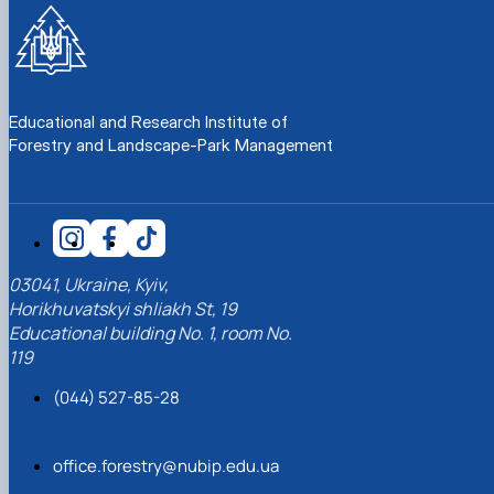
СЕРГА Петро Грирорович (18.06.1999 -
17.04.2024 р.), студент 2-го курсу 2024 рі…
СОЛОВЙОВ Сергій Олександрович
(08.06.1983 - 27.09.2022 р.), випускник 2017
року.
Educational and Research Institute of
СОРОКА Олександр Григорович (03.07.1986 
Forestry and Landscape-Park Management
03.07.2023 р.), випускник 2019 року.
СТЕПАНОВ Віталій Анатолійович (09.06.19
- 20.05.2022 р.), випускник 1999 року.
ТЕРЕЩЕНКО Ростислав Віталійович (14.11.1
- 28.12.2023 р.), студент 2 курсу з…
ТУШАКОВСЬКИЙ Борис Олександрович
03041, Ukraine, Kyiv,
(02.05.1981 - 02.02.2025 р.), випускник 2003 р…
Horikhuvatskyi shliakh St, 19
ШЕВЧЕНКО Володимир В’ячеславович
Educational building No. 1, room No.
(30.06.1965 - 03.2022 р.), випускник 1992 року.
119
ШИНКАРЬОВ Олексій Сергійович (30.03.19
- 25.08.2023 р.), випускник 2016 року.
(044) 527-85-28
ЯРЕМА Микола Юрійович (13.12.1973 -
18.12.2022 р.), випускник 1996 року.
office.forestry@nubip.edu.ua