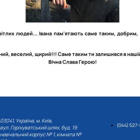
вітлих людей... Івана пам'ятають саме таким, добрим
ий, веселий, щирий!!! Саме таким ти залишився в нашій 
Вічна Слава Герою!
03041, Україна, м. Київ,
(044) 527
вул. Горіхуватський шлях, буд. 19
навчальний корпус № 1, кімната №