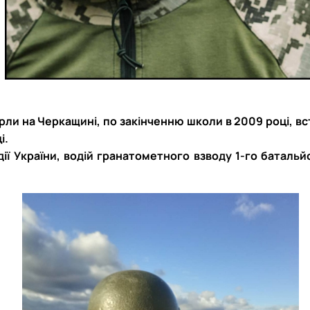
СЕРГА Петро Грирорович (18.06.1999 - 
СОЛОВЙОВ Сергій Олександрович (08.06.
СОРОКА Олександр Григорович (03.07.19
СТЕПАНОВ Віталій Анатолійович (09.06.1
ТЕРЕЩЕНКО Ростислав Віталійович (14.11
ТУШАКОВСЬКИЙ Борис Олександрович (0
ШЕВЧЕНКО Володимир В’ячеславович (30.
Орли на Черкащині, по закінченню школи в 2009 році, в
ШИНКАРЬОВ Олексій Сергійович (30.03.1
і.
ЯРЕМА Микола Юрійович (13.12.1973 - 18.
дії України, водій гранатометного взводу 1-го баталь