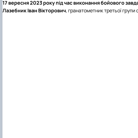
Боярська лісова дослідна станція
Скринька довіри
17 вересня 2023 року
під час виконання бойового завда
Пам'яті студентів та випускників інституту - захисникі
Лазебник Іван Вікторович
, гранатометник третьої групи
Регіональний Східноєвропейський центр моніторингу