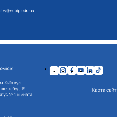
estry@nubip.edu.ua
омісія
м. Київ вул.
шлях, буд. 19,
Карта сайт
пус № 1, кімната