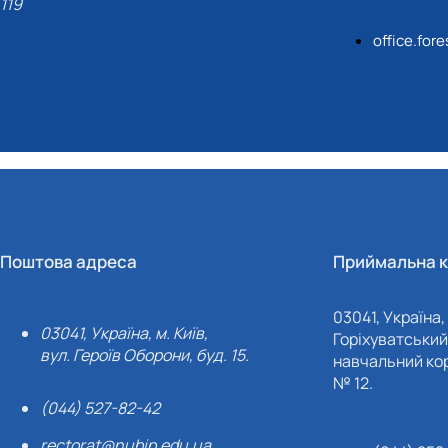
119
office.for
Поштова адреса
Приймальна к
03041, Україна, 
03041, Україна, м. Київ,
Горіхуватський 
вул. Героїв Оборони, буд. 15.
навчальний кор
№ 12.
(044) 527-82-42
rectorat@nubip.edu.ua