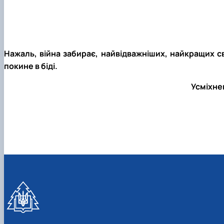
Нажаль, війна забирає, найвідважніших, найкращих с
покине в біді.
Усміхнен