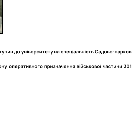
17.04.2024 р.), студент 2-го курсу 2024 рі…
1983 - 27.09.2022 р.), випускник 2017 року.
86 - 03.07.2023 р.), випускник 2019 року.
975 - 20.05.2022 р.), випускник 1999 року.
.1995 - 28.12.2023 р.), студент 2 курсу з…
2.05.1981 - 02.02.2025 р.), випускник 2003 р…
06.1965 - 03.2022 р.), випускник 1992 року.
ступив до університету на спеціальність Садово-парков
994 - 25.08.2023 р.), випускник 2016 року.
12.2022 р.), випускник 1996 року.
йону оперативного призначення військової частини 301