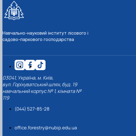
КОРЕНЬ Володимир Анатолійович (24.10.19
- 08.02.2025 р.), випускник 2013 рок…
ЛАЗЕБНИК Іван Вікторович (25.02.1993 -
17.09.2023 р.), випускник 2019 року, спі…
ЛЕВЧЕНКО Валентин Віталійович (10.11.2003
Навчально-науковий інститут лісового і
19.07.2022 р.), студент 1-го курсу …
садово-паркового господарства
ЛІЧНИЙ Юрій Русланович (06.05.1996 -
15.12.2024 р.), випускник 2019 року.
МИКУЛІЧ Богдан Олексійович (07.08.1991
-12.07.2023 р.), випускник 2013 року.
МИРОНЕНКО Михайло Вікторович (02.10.19
- 24.05.2024 р.), випускник 1999 року.
03041, Україна, м. Київ,
МУЗИЧЕНКО Костянтин Вікторович
вул. Горіхуватський шлях, буд. 19
(18.02.1993 – 13.02.2023 р.), випускник 2021
навчальний корпус № 1, кімната №
рок…
119
ОБЛОМЕЙ Семен Олександрович (13.06.20
- 21.06.2022 р.), студент 3-го курсу 20…
(044) 527-85-28
ПАЛІЄНКО Максим Володимирович (14.11.19
- 24.08.2022 р.), випускник 2011 року.
office.forestry@nubip.edu.ua
ПЕТРИЧЕНКО Віктор Михайлович (30.11.1985
17.05.2022 р.), випускник 2011 року.