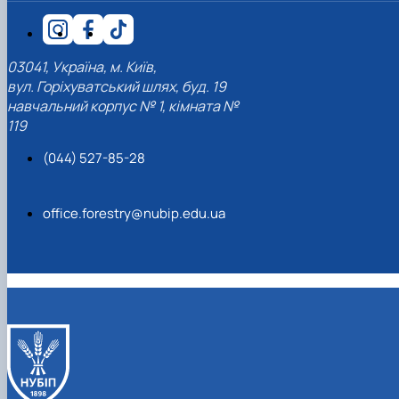
КОРЕНЬ Володимир Анатолійович (24.10.19
- 08.02.2025 р.), випускник 2013 рок…
ЛАЗЕБНИК Іван Вікторович (25.02.1993 -
03041, Україна, м. Київ,
17.09.2023 р.), випускник 2019 року, спі…
вул. Горіхуватський шлях, буд. 19
ЛЕВЧЕНКО Валентин Віталійович (10.11.2003
навчальний корпус № 1, кімната №
19.07.2022 р.), студент 1-го курсу …
119
ЛІЧНИЙ Юрій Русланович (06.05.1996 -
15.12.2024 р.), випускник 2019 року.
(044) 527-85-28
МИКУЛІЧ Богдан Олексійович (07.08.1991
-12.07.2023 р.), випускник 2013 року.
МИРОНЕНКО Михайло Вікторович (02.10.19
office.forestry@nubip.edu.ua
- 24.05.2024 р.), випускник 1999 року.
МУЗИЧЕНКО Костянтин Вікторович
(18.02.1993 – 13.02.2023 р.), випускник 2021
рок…
ОБЛОМЕЙ Семен Олександрович (13.06.20
- 21.06.2022 р.), студент 3-го курсу 20…
ПАЛІЄНКО Максим Володимирович (14.11.19
- 24.08.2022 р.), випускник 2011 року.
ПЕТРИЧЕНКО Віктор Михайлович (30.11.1985
17.05.2022 р.), випускник 2011 року.