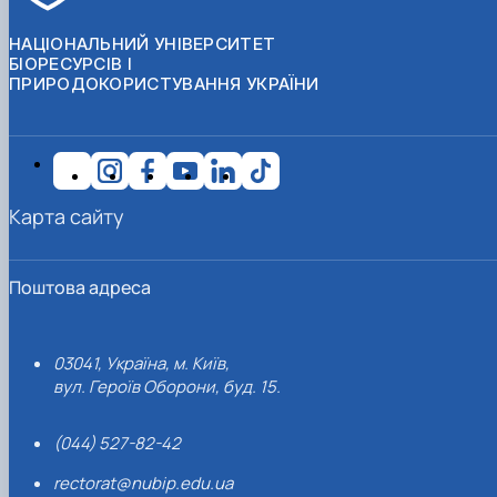
СЕРГА Петро Грирорович (18.06.1999 -
17.04.2024 р.), студент 2-го курсу 2024 рі…
НАЦІОНАЛЬНИЙ УНІВЕРСИТЕТ
СОЛОВЙОВ Сергій Олександрович
БІОРЕСУРСІВ І
ПРИРОДОКОРИСТУВАННЯ УКРАЇНИ
(08.06.1983 - 27.09.2022 р.), випускник 2017
року.
СОРОКА Олександр Григорович (03.07.1986 
03.07.2023 р.), випускник 2019 року.
СТЕПАНОВ Віталій Анатолійович (09.06.19
- 20.05.2022 р.), випускник 1999 року.
Карта сайту
ТЕРЕЩЕНКО Ростислав Віталійович (14.11.1
- 28.12.2023 р.), студент 2 курсу з…
ТУШАКОВСЬКИЙ Борис Олександрович
Поштова адреса
(02.05.1981 - 02.02.2025 р.), випускник 2003 р…
ШЕВЧЕНКО Володимир В’ячеславович
(30.06.1965 - 03.2022 р.), випускник 1992 року.
03041, Україна, м. Київ,
ШИНКАРЬОВ Олексій Сергійович (30.03.19
вул. Героїв Оборони, буд. 15.
- 25.08.2023 р.), випускник 2016 року.
ЯРЕМА Микола Юрійович (13.12.1973 -
18.12.2022 р.), випускник 1996 року.
(044) 527-82-42
rectorat@nubip.edu.ua