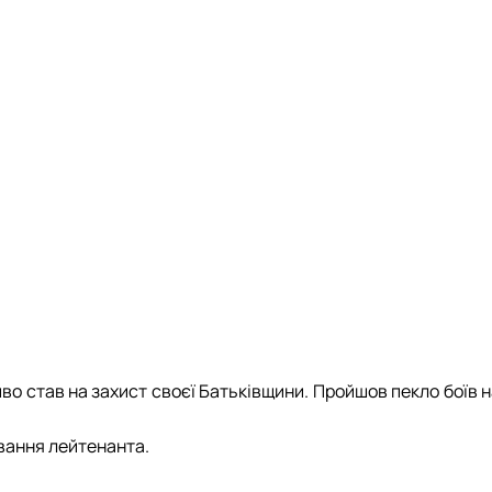
17.04.2024 р.), студент 2-го курсу 2024 рі…
1983 - 27.09.2022 р.), випускник 2017 року.
86 - 03.07.2023 р.), випускник 2019 року.
975 - 20.05.2022 р.), випускник 1999 року.
.1995 - 28.12.2023 р.), студент 2 курсу з…
2.05.1981 - 02.02.2025 р.), випускник 2003 р…
06.1965 - 03.2022 р.), випускник 1992 року.
994 - 25.08.2023 р.), випускник 2016 року.
12.2022 р.), випускник 1996 року.
во став на захист своєї Батьківщини. Пройшов пекло боїв 
вання лейтенанта.