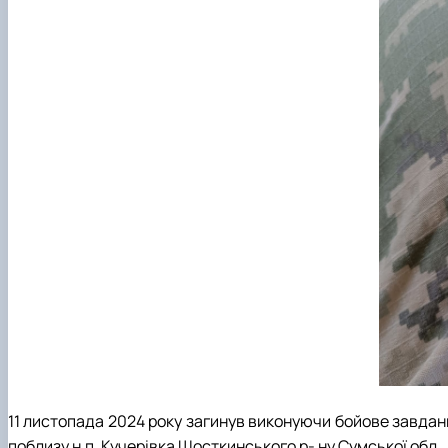
11 листопада 2024 року загинув виконуючи бойове завданн
поблизу н.п. Кучерівка Шосткинського р- ну Сумської обл.