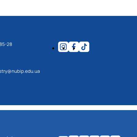
-85-28
estry@nubip.edu.ua