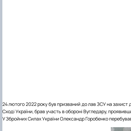
24 лютого 2022 року був призваний до лав ЗСУ на захист 
Сході України, брав участь в обороні Вугледару, проявивши
У Збройних Силах України Олександр Горобенко перебував