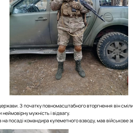
СЕРГА Петро Грирорович (18.06.1999 - 
СОЛОВЙОВ Сергій Олександрович (08.06.
СОРОКА Олександр Григорович (03.07.19
СТЕПАНОВ Віталій Анатолійович (09.06.1
ТЕРЕЩЕНКО Ростислав Віталійович (14.11
ТУШАКОВСЬКИЙ Борис Олександрович (0
ШЕВЧЕНКО Володимир В’ячеславович (30.
ШИНКАРЬОВ Олексій Сергійович (30.03.1
ЯРЕМА Микола Юрійович (13.12.1973 - 18.
держави. З початку повномасштабного вторгнення він сміли
 неймовірну мужність і відвагу.
 на посаді командира кулеметного взводу, мав військове з