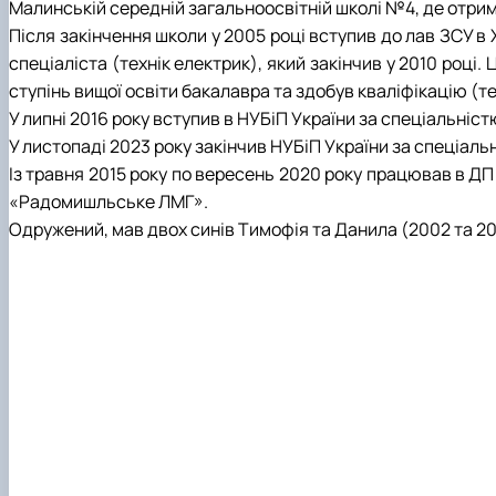
Боярська лісова дослідна станція
Скринька довіри
Малинській середній загальноосвітній школі №4, де отрим
Пам'яті студентів та випускників інституту - захисникі
Після закінчення школи у 2005 році вступив до лав ЗСУ в
Регіональний Східноєвропейський центр моніторингу
спеціаліста (технік електрик), який закінчив у 2010 році
ступінь вищої освіти бакалавра та здобув кваліфікацію (те
У липні 2016 року вступив в НУБіП України за спеціальніст
У листопаді 2023 року закінчив НУБіП України за спеціальн
Із травня 2015 року по вересень 2020 року працював в ДП
«Радомишльське ЛМГ».
Одружений, мав двох синів Тимофія та Данила (2002 та 201