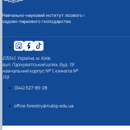
КОРЕНЬ Володимир Анатолійович (24.10.19
- 08.02.2025 р.), випускник 2013 рок…
Навчально-науковий інститут лісового і
ЛАЗЕБНИК Іван Вікторович (25.02.1993 -
садово-паркового господарства
17.09.2023 р.), випускник 2019 року, спі…
ЛЕВЧЕНКО Валентин Віталійович (10.11.2003
19.07.2022 р.), студент 1-го курсу …
ЛІЧНИЙ Юрій Русланович (06.05.1996 -
15.12.2024 р.), випускник 2019 року.
МИКУЛІЧ Богдан Олексійович (07.08.1991
03041, Україна, м. Київ,
-12.07.2023 р.), випускник 2013 року.
вул. Горіхуватський шлях, буд. 19
МИРОНЕНКО Михайло Вікторович (02.10.19
навчальний корпус № 1, кімната №
- 24.05.2024 р.), випускник 1999 року.
119
МУЗИЧЕНКО Костянтин Вікторович
(18.02.1993 – 13.02.2023 р.), випускник 2021
(044) 527-85-28
рок…
ОБЛОМЕЙ Семен Олександрович (13.06.20
- 21.06.2022 р.), студент 3-го курсу 20…
office.forestry@nubip.edu.ua
ПАЛІЄНКО Максим Володимирович (14.11.19
- 24.08.2022 р.), випускник 2011 року.
ПЕТРИЧЕНКО Віктор Михайлович (30.11.1985
17.05.2022 р.), випускник 2011 року.