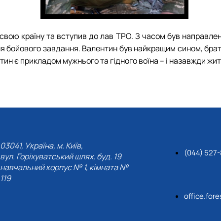
СЕРГА Петро Грирорович (18.06.1999 - 
СОЛОВЙОВ Сергій Олександрович (08.06.
СОРОКА Олександр Григорович (03.07.19
свою країну та вступив до лав ТРО. З часом був направлен
СТЕПАНОВ Віталій Анатолійович (09.06.1
ння бойового завдання. Валентин був найкращим сином, брат
ТЕРЕЩЕНКО Ростислав Віталійович (14.11
тин є прикладом мужнього та гідного воїна – і назавжди жит
ТУШАКОВСЬКИЙ Борис Олександрович (0
ШЕВЧЕНКО Володимир В’ячеславович (30.
ШИНКАРЬОВ Олексій Сергійович (30.03.1
ЯРЕМА Микола Юрійович (13.12.1973 - 18.
03041, Україна, м. Київ,
(044) 527
вул. Горіхуватський шлях, буд. 19
навчальний корпус № 1, кімната №
119
office.for