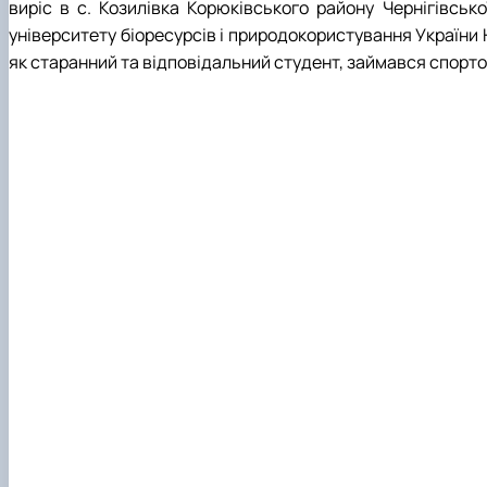
Боярська лісова дослідна станція
Скринька довіри
виріс в с. Козилівка Корюківського району Чернігівсько
Пам'яті студентів та випускників інституту - захисникі
університету біоресурсів і природокористування України 
Регіональний Східноєвропейський центр моніторингу
як старанний та відповідальний студент, займався спортом