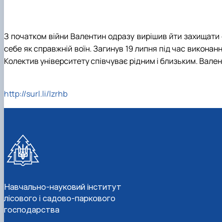
З початком війни Валентин одразу вирішив йти захищати 
себе як справжній воїн. Загинув 19 липня під час викона
Колектив університету співчуває рідним і близьким. Вален
http://surl.li/lzrhb
Навчально-науковий інститут
лісового і садово-паркового
господарства