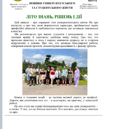
СЕРГА Петро Грирорович (18.06.1999 -
17.04.2024 р.), студент 2-го курсу 2024 рі…
СОЛОВЙОВ Сергій Олександрович
(08.06.1983 - 27.09.2022 р.), випускник 2017
року.
СОРОКА Олександр Григорович (03.07.1986 
03.07.2023 р.), випускник 2019 року.
СТЕПАНОВ Віталій Анатолійович (09.06.19
- 20.05.2022 р.), випускник 1999 року.
ТЕРЕЩЕНКО Ростислав Віталійович (14.11.1
- 28.12.2023 р.), студент 2 курсу з…
ТУШАКОВСЬКИЙ Борис Олександрович
(02.05.1981 - 02.02.2025 р.), випускник 2003 р…
ШЕВЧЕНКО Володимир В’ячеславович
(30.06.1965 - 03.2022 р.), випускник 1992 року.
ШИНКАРЬОВ Олексій Сергійович (30.03.19
- 25.08.2023 р.), випускник 2016 року.
ЯРЕМА Микола Юрійович (13.12.1973 -
18.12.2022 р.), випускник 1996 року.