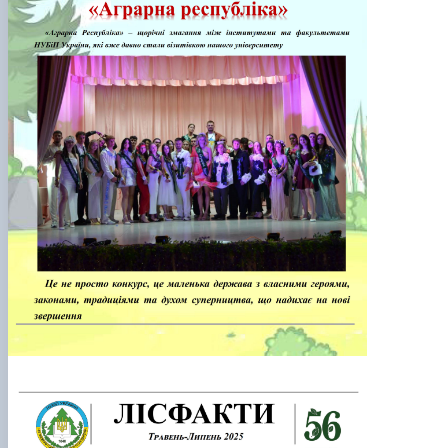
КОРЕНЬ Володимир Анатолійович (24.10.19
- 08.02.2025 р.), випускник 2013 рок…
ЛАЗЕБНИК Іван Вікторович (25.02.1993 -
17.09.2023 р.), випускник 2019 року, спі…
ЛЕВЧЕНКО Валентин Віталійович (10.11.2003
19.07.2022 р.), студент 1-го курсу …
ЛІЧНИЙ Юрій Русланович (06.05.1996 -
15.12.2024 р.), випускник 2019 року.
МИКУЛІЧ Богдан Олексійович (07.08.1991
-12.07.2023 р.), випускник 2013 року.
МИРОНЕНКО Михайло Вікторович (02.10.19
- 24.05.2024 р.), випускник 1999 року.
МУЗИЧЕНКО Костянтин Вікторович
(18.02.1993 – 13.02.2023 р.), випускник 2021
рок…
ОБЛОМЕЙ Семен Олександрович (13.06.20
- 21.06.2022 р.), студент 3-го курсу 20…
ПАЛІЄНКО Максим Володимирович (14.11.19
- 24.08.2022 р.), випускник 2011 року.
ПЕТРИЧЕНКО Віктор Михайлович (30.11.1985
17.05.2022 р.), випускник 2011 року.