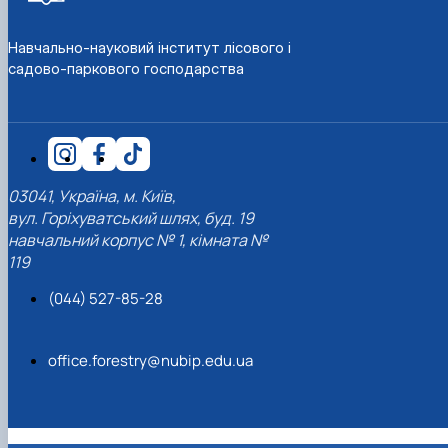
СЕРГА Петро Грирорович (18.06.1999 -
17.04.2024 р.), студент 2-го курсу 2024 рі…
Навчально-науковий інститут лісового і
СОЛОВЙОВ Сергій Олександрович
садово-паркового господарства
(08.06.1983 - 27.09.2022 р.), випускник 2017
року.
СОРОКА Олександр Григорович (03.07.1986 
03.07.2023 р.), випускник 2019 року.
СТЕПАНОВ Віталій Анатолійович (09.06.19
- 20.05.2022 р.), випускник 1999 року.
03041, Україна, м. Київ,
ТЕРЕЩЕНКО Ростислав Віталійович (14.11.1
вул. Горіхуватський шлях, буд. 19
- 28.12.2023 р.), студент 2 курсу з…
навчальний корпус № 1, кімната №
ТУШАКОВСЬКИЙ Борис Олександрович
119
(02.05.1981 - 02.02.2025 р.), випускник 2003 р…
ШЕВЧЕНКО Володимир В’ячеславович
(044) 527-85-28
(30.06.1965 - 03.2022 р.), випускник 1992 року.
ШИНКАРЬОВ Олексій Сергійович (30.03.19
- 25.08.2023 р.), випускник 2016 року.
office.forestry@nubip.edu.ua
ЯРЕМА Микола Юрійович (13.12.1973 -
18.12.2022 р.), випускник 1996 року.