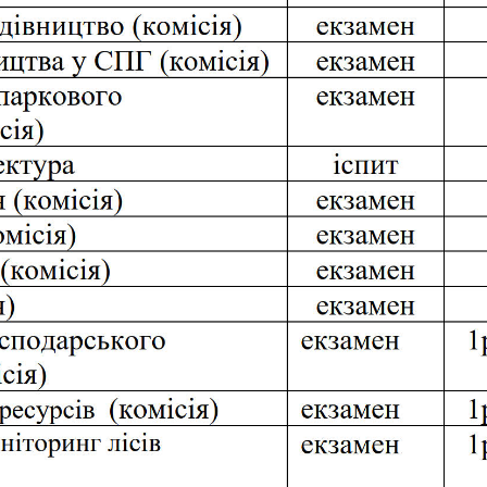
СЕРГА Петро Грирорович (18.06.1999 - 
СОЛОВЙОВ Сергій Олександрович (08.06.
СОРОКА Олександр Григорович (03.07.19
СТЕПАНОВ Віталій Анатолійович (09.06.1
ТЕРЕЩЕНКО Ростислав Віталійович (14.11
ТУШАКОВСЬКИЙ Борис Олександрович (0
ШЕВЧЕНКО Володимир В’ячеславович (30.
ШИНКАРЬОВ Олексій Сергійович (30.03.1
ЯРЕМА Микола Юрійович (13.12.1973 - 18.