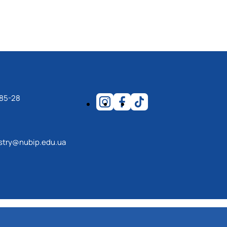
-85-28
estry@nubip.edu.ua