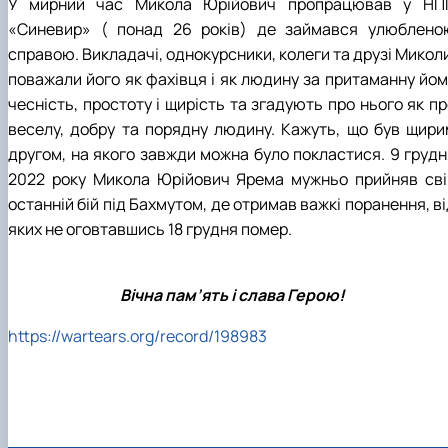
У мирний час Микола Юрійович пропрацював у НП
СЕРГА Петро Грирорович (18.06.1999 -
«Синевир» ( понад 26 років) де займався улюблено
17.04.2024 р.), студент 2-го курсу 2024 рі…
справою. Викладачі, однокурсники, колеги та друзі Микол
СОЛОВЙОВ Сергій Олександрович
поважали його як фахівця і як людину за притаманну йом
(08.06.1983 - 27.09.2022 р.), випускник 2017
року.
чесність, простоту і щирість та згадують про нього як п
СОРОКА Олександр Григорович (03.07.1986 
веселу, добру та порядну людину. Кажуть, що був щири
03.07.2023 р.), випускник 2019 року.
другом, на якого завжди можна було покластися. 9 грудн
СТЕПАНОВ Віталій Анатолійович (09.06.19
2022 року Микола Юрійович Ярема мужньо прийняв сві
- 20.05.2022 р.), випускник 1999 року.
останній бій під Бахмутом, де отримав важкі поранення, в
ТЕРЕЩЕНКО Ростислав Віталійович (14.11.1
- 28.12.2023 р.), студент 2 курсу з…
яких не оговтавшись 18 грудня помер.
ТУШАКОВСЬКИЙ Борис Олександрович
(02.05.1981 - 02.02.2025 р.), випускник 2003 р…
ШЕВЧЕНКО Володимир В’ячеславович
Вічна пам’ять і слава Герою!
(30.06.1965 - 03.2022 р.), випускник 1992 року.
ШИНКАРЬОВ Олексій Сергійович (30.03.19
https://wartears.org/record/198983
- 25.08.2023 р.), випускник 2016 року.
ЯРЕМА Микола Юрійович (13.12.1973 -
18.12.2022 р.), випускник 1996 року.