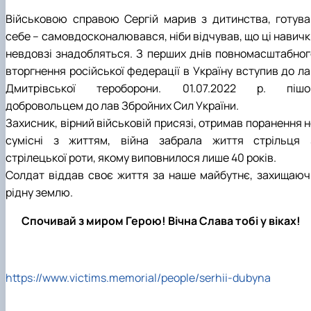
КОРЕНЬ Володимир Анатолійович (24.10.19
Військовою справою Сергій марив з дитинства, готува
- 08.02.2025 р.), випускник 2013 рок…
себе – самовдосконалювався, ніби відчував, що ці навичк
ЛАЗЕБНИК Іван Вікторович (25.02.1993 -
невдовзі знадобляться. З перших днів повномасштабног
17.09.2023 р.), випускник 2019 року, спі…
вторгнення російської федерації в Україну вступив до ла
ЛЕВЧЕНКО Валентин Віталійович (10.11.2003
Дмитрівської тероборони. 01.07.2022 р. пішо
19.07.2022 р.), студент 1-го курсу …
ЛІЧНИЙ Юрій Русланович (06.05.1996 -
добровольцем до лав Збройних Сил України.
15.12.2024 р.), випускник 2019 року.
Захисник, вірний військовій присязі, отримав поранення 
МИКУЛІЧ Богдан Олексійович (07.08.1991
сумісні з життям, війна забрала життя стрільця 
-12.07.2023 р.), випускник 2013 року.
стрілецької роти, якому виповнилося лише 40 років.
МИРОНЕНКО Михайло Вікторович (02.10.19
Солдат віддав своє життя за наше майбутнє, захищаюч
- 24.05.2024 р.), випускник 1999 року.
МУЗИЧЕНКО Костянтин Вікторович
рідну землю.
(18.02.1993 – 13.02.2023 р.), випускник 2021
рок…
Спочивай з миром Герою! Вічна Слава тобі у віках!
ОБЛОМЕЙ Семен Олександрович (13.06.20
- 21.06.2022 р.), студент 3-го курсу 20…
ПАЛІЄНКО Максим Володимирович (14.11.19
https://www.victims.memorial/people/serhii-dubyna
- 24.08.2022 р.), випускник 2011 року.
ПЕТРИЧЕНКО Віктор Михайлович (30.11.1985
17.05.2022 р.), випускник 2011 року.