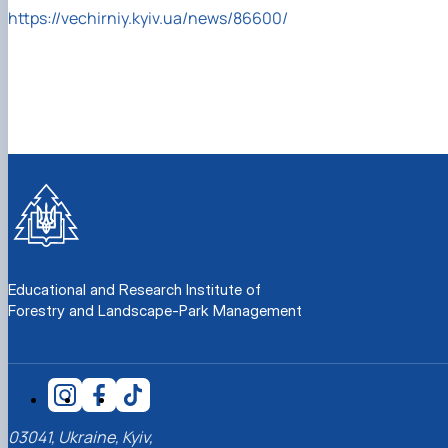
СЕРГА Петро Грирорович (18.06.1999 -
https://vechirniy.kyiv.ua/news/86600/
17.04.2024 р.), студент 2-го курсу 2024 рі…
СОЛОВЙОВ Сергій Олександрович
(08.06.1983 - 27.09.2022 р.), випускник 2017
року.
СОРОКА Олександр Григорович (03.07.1986 
03.07.2023 р.), випускник 2019 року.
СТЕПАНОВ Віталій Анатолійович (09.06.19
- 20.05.2022 р.), випускник 1999 року.
ТЕРЕЩЕНКО Ростислав Віталійович (14.11.1
- 28.12.2023 р.), студент 2 курсу з…
ТУШАКОВСЬКИЙ Борис Олександрович
(02.05.1981 - 02.02.2025 р.), випускник 2003 р…
ШЕВЧЕНКО Володимир В’ячеславович
Educational and Research Institute of
(30.06.1965 - 03.2022 р.), випускник 1992 року.
Forestry and Landscape-Park Management
ШИНКАРЬОВ Олексій Сергійович (30.03.19
- 25.08.2023 р.), випускник 2016 року.
ЯРЕМА Микола Юрійович (13.12.1973 -
18.12.2022 р.), випускник 1996 року.
03041, Ukraine, Kyiv,