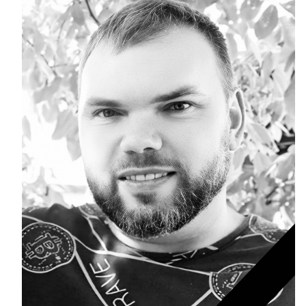
ГОРОБЕНКО Олександр Миколайович (13.09.1986
ДАНИЛЕНКО Андрій Миколайович (04.07.1993 -
ДОСЯК Дмитро Дмитрович (14.05.1981 - 22.12
ДРУЗЬ Валерій Іванович (02.10.1980 - 05.09.2
ДУБИНА Сергій Анатолійович (24.04.1983 - 31.
ЗАЛОЗНИЙ Вʼячеслав Анатолійович (11.06.1984
КОВАЛЬСЬКИЙ Павло Васильович (25.06.1977 -
КОРЕНЬ Володимир Анатолійович (24.10.1990 -
ЛАЗЕБНИК Іван Вікторович (25.02.1993 - 17.09.
ЛЕВЧЕНКО Валентин Віталійович (10.11.2003 - 
ЛІЧНИЙ Юрій Русланович (06.05.1996 - 15.12.20
МИКУЛІЧ Богдан Олексійович (07.08.1991 -12.07
МИРОНЕНКО Михайло Вікторович (02.10.1977 - 
МУЗИЧЕНКО Костянтин Вікторович (18.02.1993 
ОБЛОМЕЙ Семен Олександрович (13.06.2000 -
ПАЛІЄНКО Максим Володимирович (14.11.1988 - 
ПЕТРИЧЕНКО Віктор Михайлович (30.11.1985 - 1
СЕРГА Петро Грирорович (18.06.1999 - 17.04.