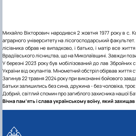
Михайло Вікторович народився 2 жовтня 1977 року в с. Ко
аграрного університету на лісогосподарський факультет. 
лісівника обрав не випадково, і батько, і матір все жит
Врадіївського лісництва, що на Миколаївщині. Завжди поз
У березні 2023 року був мобілізований до лав Збройних с
України від окупантів. Мінометний обстріл обірвав життя 
Загинув
22 травня 2024 року при виконанні бойового завдан
Батьки залишились без сина, дружина - без чоловіка, троє 
Добрий, світлий спомин про загиблого захисника нашої Бат
Вічна пам’ять і слава українському воїну, який захища