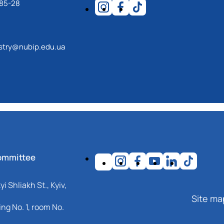
-85-28
estry@nubip.edu.ua
ommittee
i Shliakh St., Kyiv,
Site ma
ng No. 1, room No.