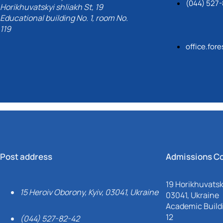
(044) 527
Horikhuvatskyi shliakh St, 19
Educational building No. 1, room No.
119
office.for
Post address
Admissions C
19 Horikhuvatsky
15 Heroiv Oborony, Kyiv, 03041, Ukraine
03041, Ukraine
Academic Buildi
12
(044) 527-82-42