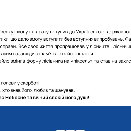
- 27.09.2022 р.), випускник 2017 року.
3.07.2023 р.), випускник 2019 року.
20.05.2022 р.), випускник 1999 року.
- 28.12.2023 р.), студент 2 курсу з…
іївську школу і відразу вступив до Українського державно
981 - 02.02.2025 р.), випускник 2003 р…
ики, що дало змогу вступити без вступних випробувань. Фа
5 - 03.2022 р.), випускник 1992 року.
о справи. Все своє життя пропрацював у лісництві, ліснич
25.08.2023 р.), випускник 2016 року.
 таким назавжди запам’ятають його колеги.
2 р.), випускник 1996 року.
йло змінив форму лісівника на «піксель» та став на захис
 голови у скорботі.
, хто знав його, любив та шанував.
во Небесне та вічний спокій його душі!