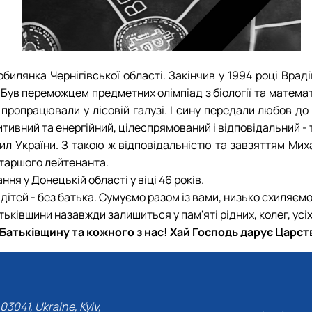
СОЛОВЙОВ Сергій Олександрович (08.06.1983 
СОРОКА Олександр Григорович (03.07.1986 - 0
СТЕПАНОВ Віталій Анатолійович (09.06.1975 - 
ТЕРЕЩЕНКО Ростислав Віталійович (14.11.1995 
билянка Чернігівської області. Закінчив у 1994 році Врад
ТУШАКОВСЬКИЙ Борис Олександрович (02.05.1
Був переможцем предметних олімпіад з біології та математ
ШЕВЧЕНКО Володимир В’ячеславович (30.06.196
тя пропрацювали у лісовій галузі. І сину передали любов д
ШИНКАРЬОВ Олексій Сергійович (30.03.1994 - 
итивний та енергійний, цілеспрямований і відповідальний -
ЯРЕМА Микола Юрійович (13.12.1973 - 18.12.202
ил України. З такою ж відповідальністю та завзяттям Миха
старшого лейтенанта.
ня у Донецькій області у віці 46 років.
дітей - без батька. Сумуємо разом із вами, низько схиляємо
ьківщини назавжди залишиться у пам'яті рідних, колег, усіх
в Батьківщину та кожного з нас! Хай Господь дарує Царст
03041, Ukraine, Kyiv,