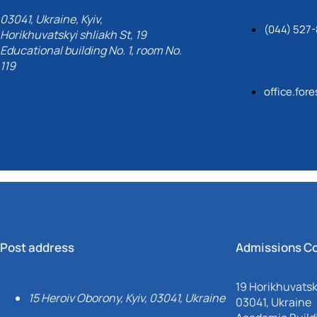
03041, Ukraine, Kyiv,
(044) 527
Horikhuvatskyi shliakh St, 19
Educational building No. 1, room No.
119
office.for
Post address
Admissions C
19 Horikhuvatsky
15 Heroiv Oborony, Kyiv, 03041, Ukraine
03041, Ukraine