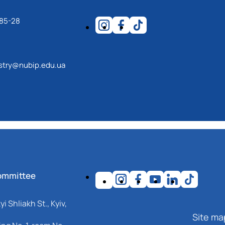
-85-28
estry@nubip.edu.ua
ommittee
i Shliakh St., Kyiv,
Site ma